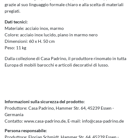
grazie al suo linguaggio formale chiaro e alla scelta di materiali
pregiati.
Dati tecnici:
Materiale: acciaio inox, marmo
Colore: acciaio inox lucido, piano in marmo nero
Dimensioni: 60 x H. 50 cm
Peso: 11 kg
Dalla collezione di Casa Padrino, il produttore rinomato in tutta
Europa di mobili barocchi e articoli decorativi di lusso.
Informazioni sulla sicurezza del prodotto:
Produttore:
Casa Padrino
Hammer Str.
64
45239
Essen
Germania
Contatto:
www.casa-padrino.de
E-mail:
info@casa-padrino.de
Persona responsabile:
Produttore:
Florian Schmidt
Hammer Str.
64
45239
Essen