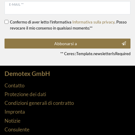
E-MAIL **
Confermo di aver letto l'informativa
Informativa sulla privacy
. Posso
revocare il mio consenso in qualsiasi momento.**
Abbonarsi a
** Ceres::Template.newsletterIsRequired
Demotex GmbH
Contatto
Protezione dei dati
Condizioni generali di contratto
Impronta
Notizie
Consulente