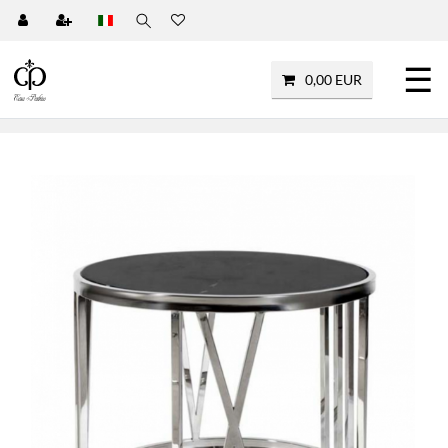
☰
0,00 EUR