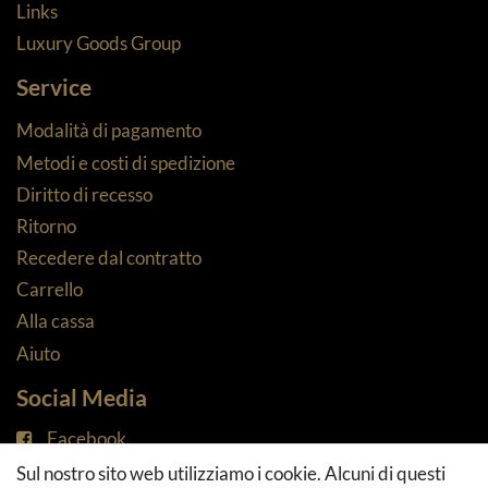
Links
Luxury Goods Group
Service
Modalità di pagamento
Metodi e costi di spedizione
Diritto di recesso
Ritorno
Recedere dal contratto
Carrello
Alla cassa
Aiuto
Social Media
Facebook
Instagram
Sul nostro sito web utilizziamo i cookie. Alcuni di questi