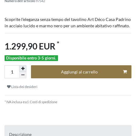
Numero dell'articolo
97542
Scoprite l'eleganza senza tempo del tavolino Art Déco Casa Padrino
in acciaio lucido e marmo nero per un ambiente abitativo raffinato.
*
1.299,90 EUR
Disponibile entro 3-5 giorni.
Aggiungi al carrello
Lista dei desideri
* IVA inclusa escl.
Costi di spedizione
Descrizione