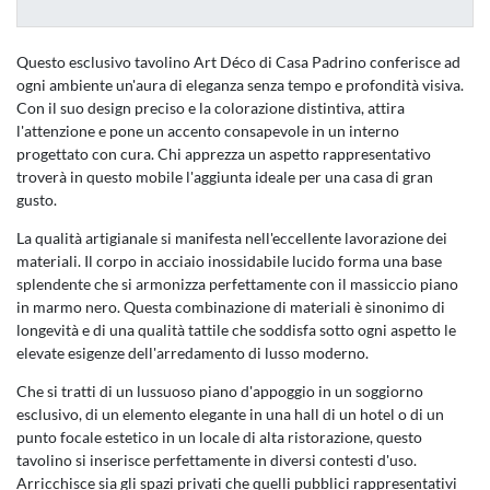
Questo esclusivo tavolino Art Déco di Casa Padrino conferisce ad
ogni ambiente un'aura di eleganza senza tempo e profondità visiva.
Con il suo design preciso e la colorazione distintiva, attira
l'attenzione e pone un accento consapevole in un interno
progettato con cura. Chi apprezza un aspetto rappresentativo
troverà in questo mobile l'aggiunta ideale per una casa di gran
gusto.
La qualità artigianale si manifesta nell'eccellente lavorazione dei
materiali. Il corpo in acciaio inossidabile lucido forma una base
splendente che si armonizza perfettamente con il massiccio piano
in marmo nero. Questa combinazione di materiali è sinonimo di
longevità e di una qualità tattile che soddisfa sotto ogni aspetto le
elevate esigenze dell'arredamento di lusso moderno.
Che si tratti di un lussuoso piano d'appoggio in un soggiorno
esclusivo, di un elemento elegante in una hall di un hotel o di un
punto focale estetico in un locale di alta ristorazione, questo
tavolino si inserisce perfettamente in diversi contesti d'uso.
Arricchisce sia gli spazi privati che quelli pubblici rappresentativi