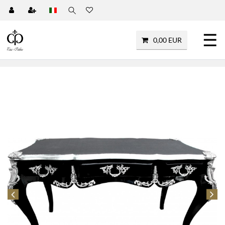
☰
0,00 EUR