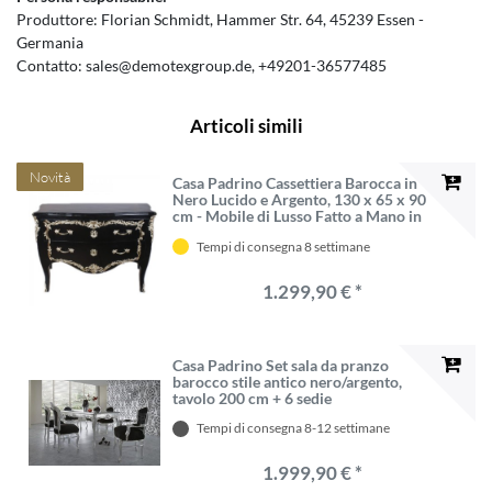
Produttore:
Florian Schmidt
Hammer Str.
64
45239
Essen
Germania
Contatto:
sales@demotexgroup.de
+49201-36577485
Articoli simili
Novità
Casa Padrino Cassettiera Barocca in
Nero Lucido e Argento, 130 x 65 x 90
cm - Mobile di Lusso Fatto a Mano in
Legno Massello
Tempi di consegna 8 settimane
1.299,90 € *
Casa Padrino Set sala da pranzo
barocco stile antico nero/argento,
tavolo 200 cm + 6 sedie
Tempi di consegna 8-12 settimane
1.999,90 € *