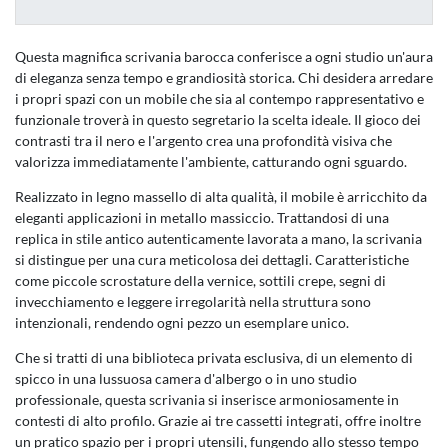
Questa magnifica scrivania barocca conferisce a ogni studio un'aura
di eleganza senza tempo e grandiosità storica. Chi desidera arredare
i propri spazi con un mobile che sia al contempo rappresentativo e
funzionale troverà in questo segretario la scelta ideale. Il gioco dei
contrasti tra il nero e l'argento crea una profondità visiva che
valorizza immediatamente l'ambiente, catturando ogni sguardo.
Realizzato in legno massello di alta qualità, il mobile è arricchito da
eleganti applicazioni in metallo massiccio. Trattandosi di una
replica in stile antico autenticamente lavorata a mano, la scrivania
si distingue per una cura meticolosa dei dettagli. Caratteristiche
come piccole scrostature della vernice, sottili crepe, segni di
invecchiamento e leggere irregolarità nella struttura sono
intenzionali, rendendo ogni pezzo un esemplare unico.
Che si tratti di una biblioteca privata esclusiva, di un elemento di
spicco in una lussuosa camera d'albergo o in uno studio
professionale, questa scrivania si inserisce armoniosamente in
contesti di alto profilo. Grazie ai tre cassetti integrati, offre inoltre
un pratico spazio per i propri utensili, fungendo allo stesso tempo