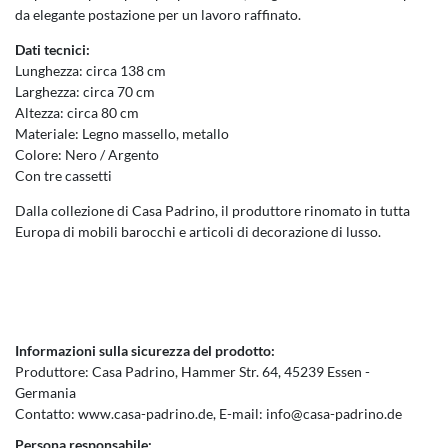
da elegante postazione per un lavoro raffinato.
Dati tecnici:
Lunghezza: circa 138 cm
Larghezza: circa 70 cm
Altezza: circa 80 cm
Materiale: Legno massello, metallo
Colore: Nero / Argento
Con tre cassetti
Dalla collezione di Casa Padrino, il produttore rinomato in tutta
Europa di mobili barocchi e articoli di decorazione di lusso.
Informazioni sulla sicurezza del prodotto:
Produttore:
Casa Padrino
Hammer Str.
64
45239
Essen
Germania
Contatto:
www.casa-padrino.de
E-mail:
info@casa-padrino.de
Persona responsabile: