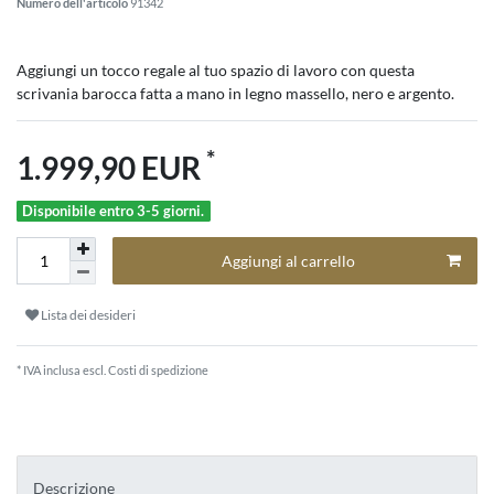
Numero dell'articolo
91342
Aggiungi un tocco regale al tuo spazio di lavoro con questa
scrivania barocca fatta a mano in legno massello, nero e argento.
*
1.999,90 EUR
Disponibile entro 3-5 giorni.
Aggiungi al carrello
Lista dei desideri
* IVA inclusa escl.
Costi di spedizione
Descrizione