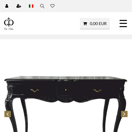
☰
0,00 EUR