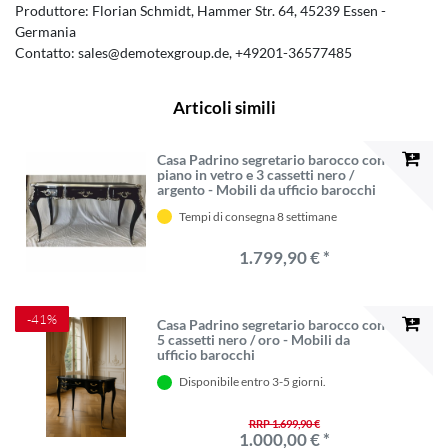
Produttore:
Florian Schmidt
Hammer Str.
64
45239
Essen
Germania
Contatto:
sales@demotexgroup.de
+49201-36577485
Articoli simili
Casa Padrino segretario barocco con
piano in vetro e 3 cassetti nero /
argento - Mobili da ufficio barocchi
Tempi di consegna 8 settimane
1.799,90 € *
-41%
Casa Padrino segretario barocco con
5 cassetti nero / oro - Mobili da
ufficio barocchi
Disponibile entro 3-5 giorni.
RRP 1.699,90 €
1.000,00 € *