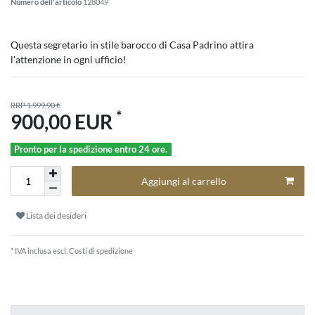
Numero dell'articolo
128049
Questa segretario in stile barocco di Casa Padrino attira
l'attenzione in ogni ufficio!
RRP 1.999,90 €
*
900,00 EUR
Pronto per la spedizione entro 24 ore.
Aggiungi al carrello
Lista dei desideri
* IVA inclusa escl.
Costi di spedizione