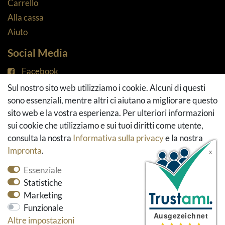
Carrello
Alla cassa
Aiuto
Social Media
Facebook
Instagram
Sul nostro sito web utilizziamo i cookie. Alcuni di questi
Pinterest
sono essenziali, mentre altri ci aiutano a migliorare questo
Youtube
sito web e la vostra esperienza. Per ulteriori informazioni
Houzz
sui cookie che utilizziamo e sui tuoi diritti come utente,
consulta la nostra
Informativa sulla privacy
e la nostra
Impronta
.
Essenziale
Statistiche
Marketing
Funzionale
* Tutti i prezzi includono l'imposta sul valore
Altre impostazioni