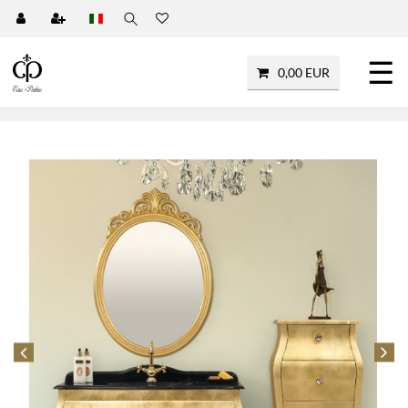
☰
0,00 EUR