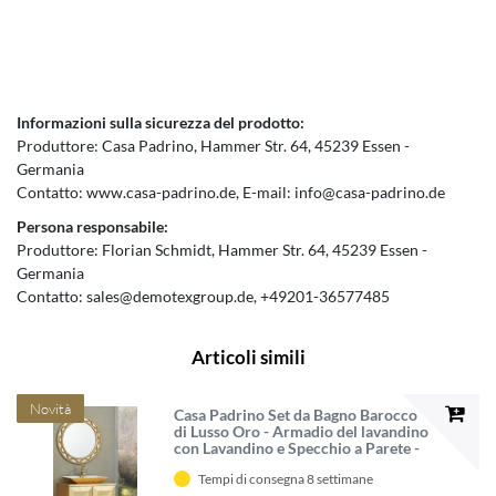
Informazioni sulla sicurezza del prodotto:
Produttore:
Casa Padrino
Hammer Str.
64
45239
Essen
Germania
Contatto:
www.casa-padrino.de
E-mail:
info@casa-padrino.de
Persona responsabile:
Produttore:
Florian Schmidt
Hammer Str.
64
45239
Essen
Germania
Contatto:
sales@demotexgroup.de
+49201-36577485
Articoli simili
Novità
Casa Padrino Set da Bagno Barocco
di Lusso Oro - Armadio del lavandino
con Lavandino e Specchio a Parete -
Nobili e Sontuoso - Qualità di Lusso
Tempi di consegna 8 settimane