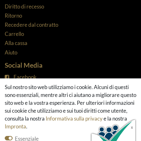
Diritto di recesso
Ritorno
Recedere dal contratto
Carrello
Alla cassa
Aiuto
Social Media
Facebook
Instagram
Sul nostro sito web utilizziamo i cookie. Alcuni di questi
Pinterest
sono essenziali, mentre altri ci aiutano a migliorare questo
Youtube
sito web e la vostra esperienza. Per ulteriori informazioni
Houzz
sui cookie che utilizziamo e sui tuoi diritti come utente,
consulta la nostra
Informativa sulla privacy
e la nostra
Impronta
.
Essenziale