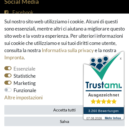
Social Media
Facebook
Instagram
Sul nostro sito web utilizziamo i cookie. Alcuni di questi
Pinterest
sono essenziali, mentre altri ci aiutano a migliorare questo
Youtube
sito web e la vostra esperienza. Per ulteriori informazioni
Houzz
sui cookie che utilizziamo e sui tuoi diritti come utente,
consulta la nostra
Informativa sulla privacy
e la nostra
Impronta
.
Essenziale
Statistiche
Marketing
Funzionale
* Tutti i prezzi includono l'imposta sul valore
Altre impostazioni
aggiunto ed escludono le spese di spedizione.
Accetta tutti
Salva