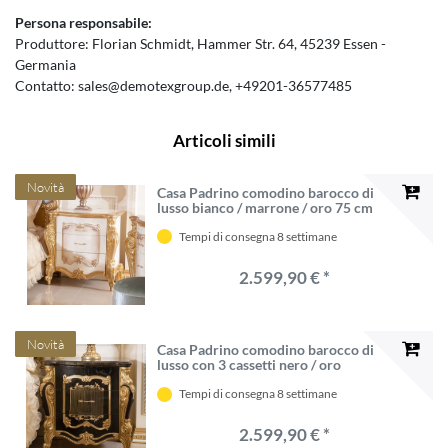
Persona responsabile:
Produttore:
Florian Schmidt
Hammer Str.
64
45239
Essen
Germania
Contatto:
sales@demotexgroup.de
+49201-36577485
Articoli simili
Novità
Casa Padrino comodino barocco di
lusso bianco / marrone / oro 75 cm
Tempi di consegna 8 settimane
2.599,90 € *
Novità
Casa Padrino comodino barocco di
lusso con 3 cassetti nero / oro
Tempi di consegna 8 settimane
2.599,90 € *