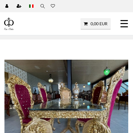
☰
0,00 EUR