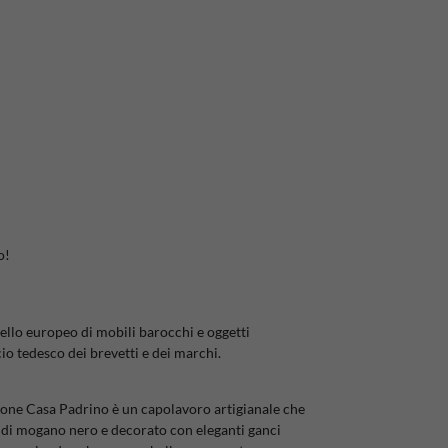
o!
ello europeo di mobili barocchi e oggetti
cio tedesco dei brevetti e dei marchi.
zione Casa Padrino è un capolavoro artigianale che
o di mogano nero e decorato con eleganti ganci