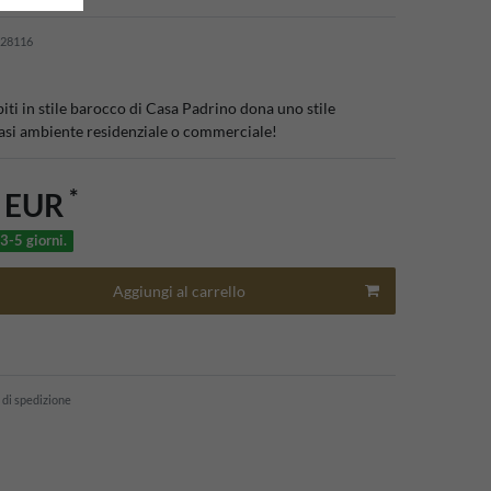
28116
ti in stile barocco di Casa Padrino dona uno stile
asi ambiente residenziale o commerciale!
*
0 EUR
3-5 giorni.
Aggiungi al carrello
 di spedizione