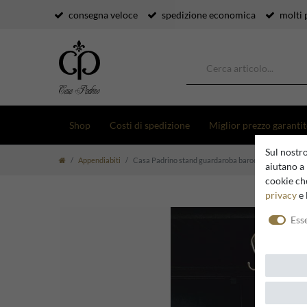
consegna veloce
spedizione economica
molti 
Shop
Costi di spedizione
Miglior prezzo garanti
Sul nostro
Appendiabiti
Casa Padrino stand guardaroba barocco di lusso nero
aiutano a 
cookie che
privacy
e 
Ess