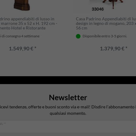
rino appendiabiti di lusso in
Casa Padrino Appendiabiti di lu
marrone 35 x 52 x H. 192 cm -
design in legno di mogano, 203 
ento Hotel e Ristorante
56 cm
 di consegna 4 settimane
Disponibile entro 3-5 giorni.
1.549,90 € *
1.379,90 € *
Newsletter
icevi tendenze, offerte e buoni sconto via e-mail! Disdire l'abbonamento 
qualsiasi momento.
IL **