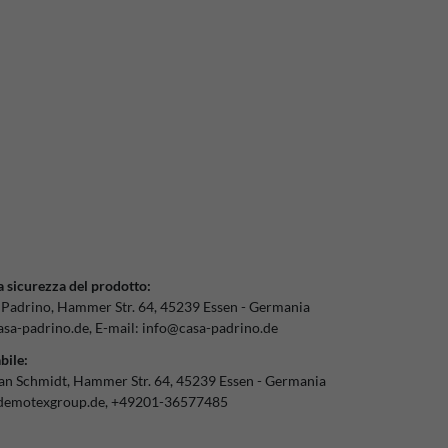
a sicurezza del prodotto:
 Padrino
Hammer Str.
64
45239
Essen
Germania
sa-padrino.de
E-mail:
info@casa-padrino.de
bile:
ian Schmidt
Hammer Str.
64
45239
Essen
Germania
demotexgroup.de
+49201-36577485