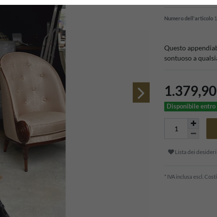
Numero dell'articolo
1
Questo appendiabi
sontuoso a qualsi
1.379,9
Disponibile entro 
Lista dei desideri
* IVA inclusa escl.
Costi