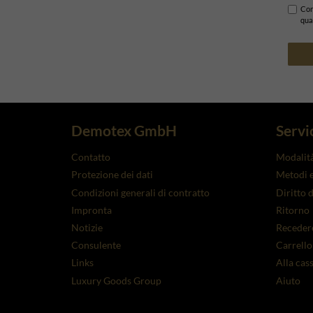
Con
qua
Demotex GmbH
Servi
Contatto
Modalit
Protezione dei dati
Metodi e
Condizioni generali di contratto
Diritto 
Impronta
Ritorno
Notizie
Recedere
Consulente
Carrello
Links
Alla cas
Luxury Goods Group
Aiuto