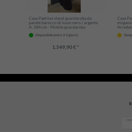
Casa Padrino stand guardaroba da
Casa Pad
parete barocco di lusso nero / argento
mogano 
A. 184 cm - Mobile guardaroba
Arredam
Disponibile entro 3-5 giorni.
Tempi
1.549,90 € *
R
E-MA