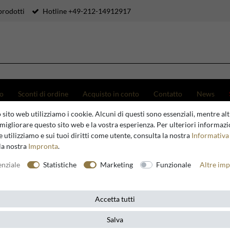
prodotti
Hotline +49-212-14912917
to
Sconti di ordine
Acquisto in conto
Contatto
News
 sito web utilizziamo i cookie. Alcuni di questi sono essenziali, mentre altr
 / argento A. 203 cm - Mobile guardaroba
migliorare questo sito web e la vostra esperienza. Per ulteriori informazi
 utilizziamo e sui tuoi diritti come utente, consulta la nostra
Informativa 
la nostra
Impronta
.
Casa Padrino
enziale
Statistiche
Marketing
Funzionale
Altre imp
Casa Padr
lusso ner
Accetta tutti
guardaro
Salva