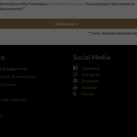
fermo di aver letto l'informativa
Informativa sulla privacy
. Posso revocare il mio consenso in
lsiasi momento.**
Abbonarsi a
** Ceres::Template.newsletterIs
ce
Social Media
Facebook
à di pagamento
Instagram
 costi di spedizione
Pinterest
di recesso
Youtube
Houzz
 dal contratto
sa