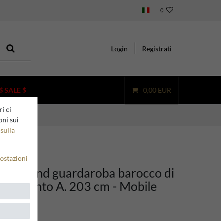
0
Login
Registrati
$ SALE $
0,00 EUR
i ci
oni sui
sulla
ostazioni
ino stand guardaroba barocco di
o / argento A. 203 cm - Mobile
ba