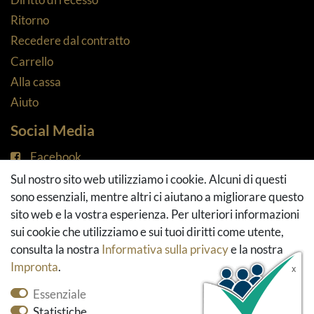
Ritorno
Recedere dal contratto
Carrello
Alla cassa
Aiuto
Social Media
Facebook
Instagram
Sul nostro sito web utilizziamo i cookie. Alcuni di questi
Pinterest
sono essenziali, mentre altri ci aiutano a migliorare questo
Youtube
sito web e la vostra esperienza. Per ulteriori informazioni
Houzz
sui cookie che utilizziamo e sui tuoi diritti come utente,
consulta la nostra
Informativa sulla privacy
e la nostra
Impronta
.
Essenziale
Statistiche