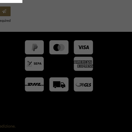
Required
edizione.