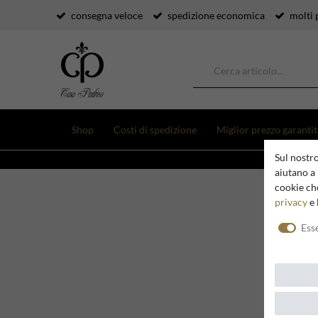
consegna veloce
spedizione economica
molti 
Shop
Costi di spedizione
Miglior prezzo garanti
Sul nostro
aiutano a 
cookie che
privacy
e 
R
Ess
E-MA
Con
qua