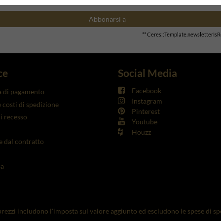
Abbonarsi a
** Ceres::Template.newsletterIs
ce
Social Media
Facebook
à di pagamento
Instagram
 costi di spedizione
Pinterest
di recesso
Youtube
Houzz
 dal contratto
sa
i prezzi includono l'imposta sul valore aggiunto ed escludono le spese di sp