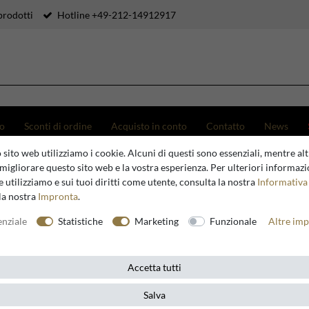
prodotti
Hotline +49-212-14912917
to
Sconti di ordine
Acquisto in conto
Contatto
News
 sito web utilizziamo i cookie. Alcuni di questi sono essenziali, mentre altr
migliorare questo sito web e la vostra esperienza. Per ulteriori informazi
 utilizziamo e sui tuoi diritti come utente, consulta la nostra
Informativa 
Newsletter
la nostra
Impronta
.
icevi tendenze, offerte e buoni sconto via e-mail! Disdire l'abbonamento 
enziale
Statistiche
Marketing
Funzionale
Altre imp
qualsiasi momento.
IL **
Accetta tutti
fermo di aver letto l'informativa
Informativa sulla privacy
. Posso revocare il mio consenso in
Salva
lsiasi momento.**