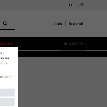
0
Login
Registrati
$ SALE $
0,00 EUR
i ci
oni sui
sulla
in
ostazioni