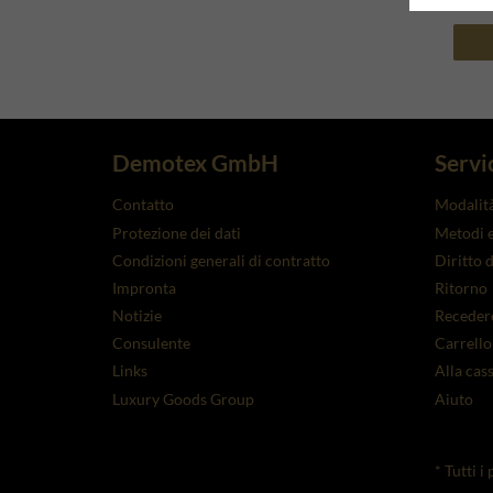
Demotex GmbH
Servi
Contatto
Modalit
Protezione dei dati
Metodi e
Condizioni generali di contratto
Diritto 
Impronta
Ritorno
Notizie
Recedere
Consulente
Carrello
Links
Alla cas
Luxury Goods Group
Aiuto
* Tutti 