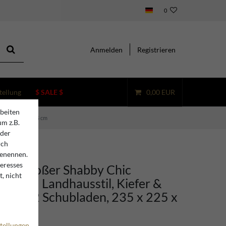
0
Anmelden
Registrieren
tellung
$ SALE $
0,00 EUR
beiten
35 x 225 x 55/45 cm
um z.B.
oder
rch
benennen.
teresses
ino Großer Shabby Chic
, nicht
rank im Landhausstil, Kiefer &
ren, 12 Schubladen, 235 x 225 x
tellungen