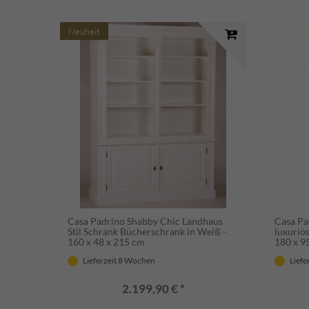
Neuheit
Casa Padrino Shabby Chic Landhaus
Casa Pa
Stil Schrank Bücherschrank in Weiß -
luxuriö
160 x 48 x 215 cm
180 x 9
Lieferzeit 8 Wochen
Liefe
2.199,90 € *