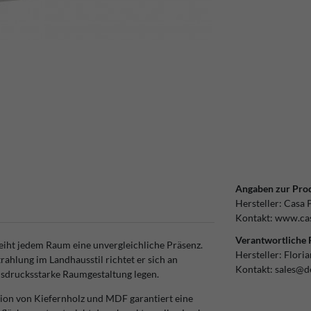
Angaben zur Prod
Hersteller:
Casa 
Kontakt:
www.cas
Verantwortliche 
eiht jedem Raum eine unvergleichliche Präsenz.
Hersteller:
Flori
hlung im Landhausstil richtet er sich an
Kontakt:
sales@d
ausdrucksstarke Raumgestaltung legen.
ion von Kiefernholz und MDF garantiert eine