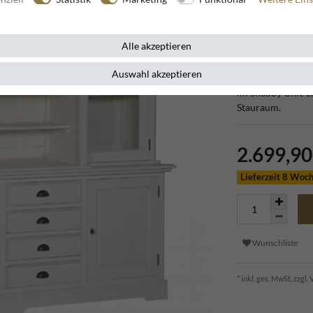
Artikelnummer
86857
Alle akzeptieren
Auswahl akzeptieren
Verleihen Sie Ih
im Shabby Chic La
Stauraum.
2.699,9
Lieferzeit 8 Woc
Wunschliste
* inkl. ges. MwSt. zzgl.
V