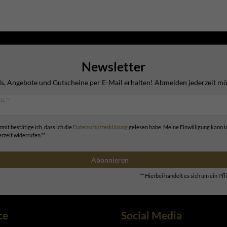
Newsletter
s, Angebote und Gutscheine per E-Mail erhalten! Abmelden jederzeit mö
IL **
rmit bestätige ich, dass ich die
Daten­schutz­erklärung
gelesen habe. Meine Einwilligung kann i
erzeit widerrufen.**
Abonnieren
** Hierbei handelt es sich um ein Pfli
ce
Social Media