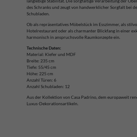
langlebige Stabilität. Die sorgfältige Verarbeitung der Ob
des Schranks und zeugt von handwerklicher Sorgfalt bei de
Schubladen.
Ob als repräsentatives Möbelstück im Esszimmer, als stil
Hotelrestaurant oder als charmanter Blickfang in einer ex
harmonisch in anspruchsvolle Raumkonzepte ein.
Technische Daten:
Material: Kiefer und MDF
Breite: 235 cm
Tiefe: 55/45 cm
Höhe: 225 cm
Anzahl Türen: 6
Anzahl Schubladen: 12
Aus der Kollektion von Casa Padrino, dem europaweit re
Luxus-Dekorationsartikeln.