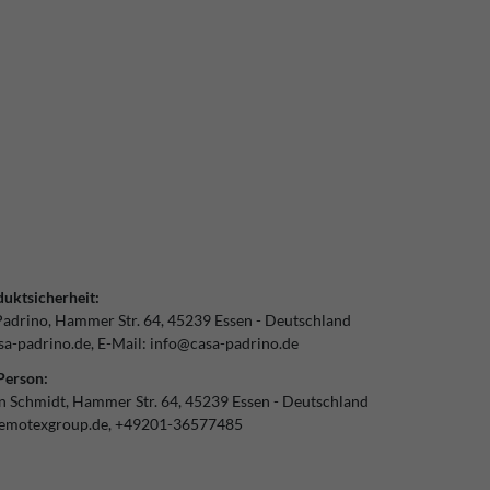
uktsicherheit:
Padrino
Hammer Str.
64
45239
Essen
Deutschland
a-padrino.de
E-Mail:
info@casa-padrino.de
Person:
an Schmidt
Hammer Str.
64
45239
Essen
Deutschland
emotexgroup.de
+49201-36577485