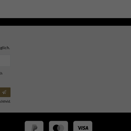
glich.
ch
chtfeld.