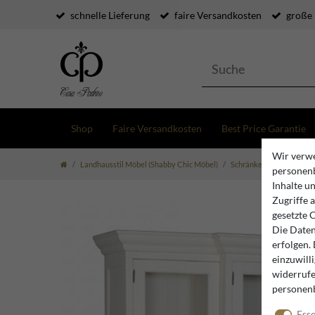
schnelle Lieferung
faire Versandkosten
große
Shop
Faire Versandkosten
Best Price Garantie
Wir verwe
Landhausstil Möbel (Shabby Chic Möbel)
Schränke
Casa Padrin
personenb
Inhalte u
Zugriffe 
gesetzte 
Die Daten
erfolgen.
einzuwill
widerrufe
personen
Esse