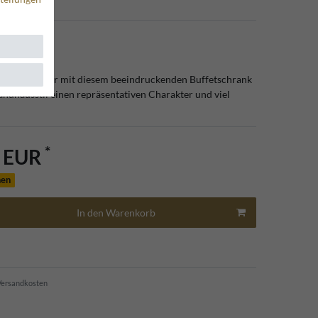
rem Esszimmer mit diesem beeindruckenden Buffetschrank
ndhausstil einen repräsentativen Charakter und viel
*
0 EUR
hen
In den Warenkorb
ersandkosten