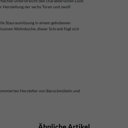
erflächen unterstreicht den charaktervollen Look
r Herstellung der sechs Türen und zwölf
volle Stauraumlösung in einem gehobenen
klusiven Wohnküche, dieser Schrank fügt sich
nommierten Hersteller von Barockmöbeln und
Ähnliche Artikel