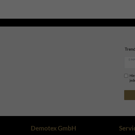
Trend
E-MA
Hie
jed
Demotex GmbH
Servi