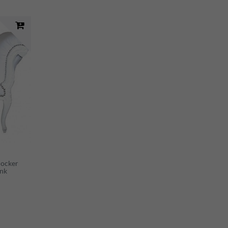
Hocker
ank