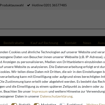
 Produktauswahl
Hotline 0201 36577485
Bestellrabatte
Kauf auf Rechnung
Kontakt
News
Auss
nden Cookies und ähnliche Technologien auf unserer Website und verar
o Großer Shabby Chic Buffetschrank im Landhausstil, Kiefer & MDF, 6 Türen, 12 Schubladen, 2
ezogene Daten von Besucher:innen unserer Webseite (z.B. IP-Adresse), 
nd Anzeigen zu personalisieren, Medien von Drittanbietern einzubinden 
auf unsere Website zu analysieren. Die Datenverarbeitung erfolgt erst du
Casa Padrino
Cookies. Wir teilen diese Daten mit Dritten, die wir in den Einstellungen 
verarbeitung kann mit Einwilligung oder aufgrund eines berechtigten In
Casa Padr
 Die Zustimmung kann erteilt oder abgelehnt werden. Es besteht das Recht
Buffetsch
igen und die Einwilligung zu einem späteren Zeitpunkt zu ändern oder zu
MDF, 6 Tü
n. Beachten Sie unser
Impressum
und weitere Hinweise zur Verwendung
bezogener Daten in unserer
Daten­schutz­erklärung
.
55/45 cm
nziell
Statistik
Marketing
Funktional
Weitere Eins