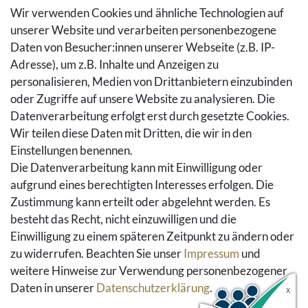
Zahlungsarten
Wir verwenden Cookies und ähnliche Technologien auf
Versandarten & -kosten
unserer Website und verarbeiten personenbezogene
Widerrufsrecht
Daten von Besucher:innen unserer Webseite (z.B. IP-
Adresse), um z.B. Inhalte und Anzeigen zu
Rückgaberecht
personalisieren, Medien von Drittanbietern einzubinden
Vertrag widerrufen
oder Zugriffe auf unsere Website zu analysieren. Die
Warenkorb
Datenverarbeitung erfolgt erst durch gesetzte Cookies.
Hilfe
Wir teilen diese Daten mit Dritten, die wir in den
Einstellungen benennen.
Social Media
Die Datenverarbeitung kann mit Einwilligung oder
Facebook
aufgrund eines berechtigten Interesses erfolgen. Die
Instagram
Zustimmung kann erteilt oder abgelehnt werden. Es
Pinterest
besteht das Recht, nicht einzuwilligen und die
Youtube
Einwilligung zu einem späteren Zeitpunkt zu ändern oder
Houzz
zu widerrufen. Beachten Sie unser
Impressum
und
weitere Hinweise zur Verwendung personenbezogener
Daten in unserer
Daten­schutz­erklärung
.