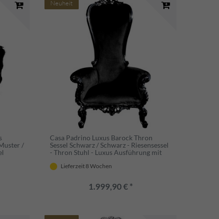
Neuheit
s
Casa Padrino Luxus Barock Thron
Muster /
Sessel Schwarz / Schwarz - Riesensessel
el
- Thron Stuhl - Luxus Ausführung mit
hoher Rückenlehne / Eigenes
.
Lieferzeit 8 Wochen
Wappenlogo möglich
1.999,90 € *