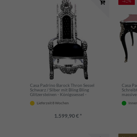
-42%
Casa Padrino Barock Thron Sessel
Casa Pa
Schwarz / Silber mit Bling Bling
Schreib
Glitzersteinen - Königssessel -
massive
Hochzeitssessel - Riesensessel
Silber /
Lieferzeit 8 Wochen
Inner
Barock 
1.599,90 € *