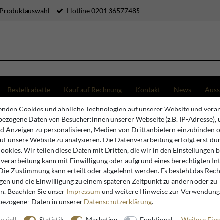
 Produktauswahl
Hotline 0201 36577485
Bestellrabatte
Kauf auf Rechnung
Kontakt
News
Auss
nden Cookies und ähnliche Technologien auf unserer Website und verar
ezogene Daten von Besucher:innen unserer Webseite (z.B. IP-Adresse), 
nd Anzeigen zu personalisieren, Medien von Drittanbietern einzubinden 
auf unsere Website zu analysieren. Die Datenverarbeitung erfolgt erst du
Cookies. Wir teilen diese Daten mit Dritten, die wir in den Einstellungen 
othic Möbel von Casa Padri
verarbeitung kann mit Einwilligung oder aufgrund eines berechtigten In
 Die Zustimmung kann erteilt oder abgelehnt werden. Es besteht das Recht
igen und die Einwilligung zu einem späteren Zeitpunkt zu ändern oder zu
n. Beachten Sie unser
Impressum
und weitere Hinweise zur Verwendung
bezogener Daten in unserer
Daten­schutz­erklärung
.
hic Möbel im Barock Stil von Casa Padri
nziell
Statistik
Marketing
Funktional
Weitere Eins