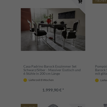
Neuheit
Casa Padrino Barock Esszimmer Set
Pompöös
Schwarz/Silber - Massiver Esstisch und
Barock S
6 Stühle in 200 cm Länge
mit gli
Barock 
Lieferzeit 8 Wochen
Liefe
Glööckl
1.999,90 € *