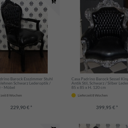
drino Barock Esszimmer Stuhl
Casa Padrino Barock Sessel Kin
lehnen Schwarz Lederoptik /
Antik Stil, Schwarz / Silber Lede
 - Möbel
85 x 85 x H. 120 cm
rzeit 8 Wochen
Lieferzeit 8 Wochen
229,90 € *
399,95 € *