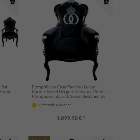
 Set
Pompöös by Casa Padrino Luxus
Stühle
Barock Sessel Bergere Schwarz / Silber -
Pompööser Barock Sessel designed by
Harald Glööckler
Lieferzeit 8 Wochen
1.099,90 € *