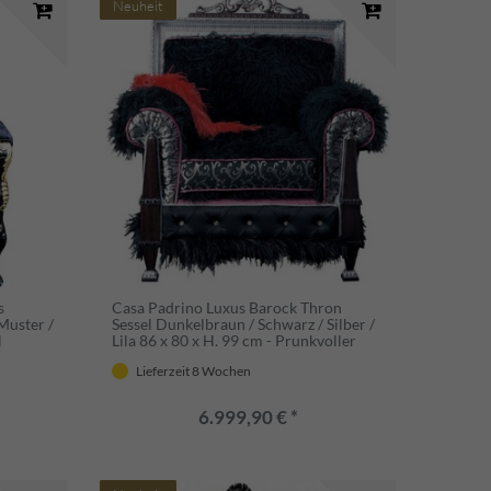
Neuheit
s
Casa Padrino Luxus Barock Thron
Muster /
Sessel Dunkelbraun / Schwarz / Silber /
l
Lila 86 x 80 x H. 99 cm - Prunkvoller
Wohnzimmer Sessel - Erstklassische
Lieferzeit 8 Wochen
Qualität - Made in Italy
6.999,90 € *