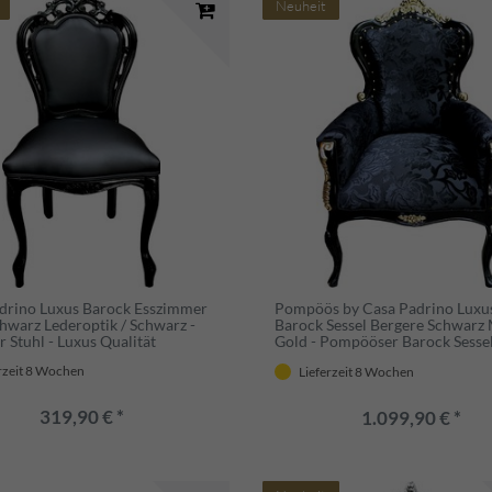
Neuheit
drino Luxus Barock Esszimmer
Pompöös by Casa Padrino Luxu
chwarz Lederoptik / Schwarz -
Barock Sessel Bergere Schwarz 
 Stuhl - Luxus Qualität
Gold - Pompööser Barock Sesse
designed by Harald Glööckler
rzeit 8 Wochen
Lieferzeit 8 Wochen
319,90 € *
1.099,90 € *