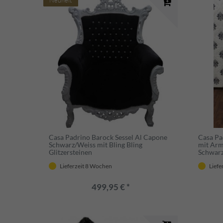
Neuheit
Casa Padrino Barock Sessel Al Capone
Casa Pa
Schwarz/Weiss mit Bling Bling
mit Arm
Glitzersteinen
Schwarz
Lieferzeit 8 Wochen
Liefe
499,95 € *