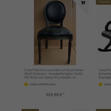
Neuheit
Casa Padrino Luxus Barock Esszimmer
Casa Pa
Stuhl Schwarz - Handgefertigter Antik
Schauke
Stil Stuhl mit edlem Kunstleder in
Handgef
Kroko Optik - Prunkvolle Esszimmer
Schauke
Lieferzeit 8 Wochen
Liefe
Möbel im Barockstil
& Jugen
Möbel - 
329,90 € *