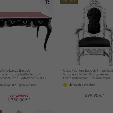
Neuheit
drino Luxus Barock
Casa Padrino Barock Thron Sess
tisch mit 3 Schubladen und
Schwarz / Silber Königssessel -
n Metallapplikation Schwarz /
Hochzeitssessel - Riesensessel
 Bordeaux 141 x 65 x H. 80 cm -
Lieferzeit 8 Wochen
halb von 3-5 Tagen lieferbar.
Büromöbel Sekretär
699,90 € *
UVP 2.999,90 €
1.750,00 € *