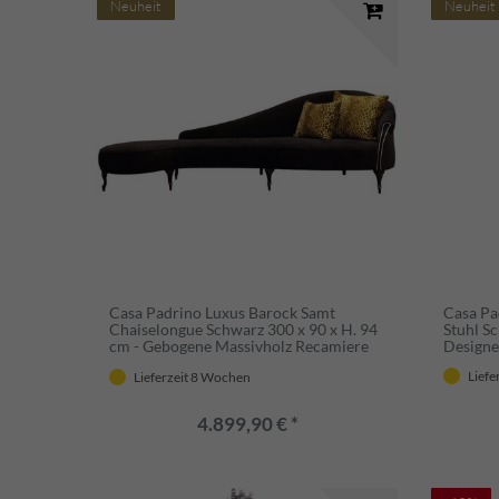
Neuheit
Neuheit
Casa Padrino Luxus Barock Samt
Casa Pa
Chaiselongue Schwarz 300 x 90 x H. 94
Stuhl S
cm - Gebogene Massivholz Recamiere
Designer
mit edlem Samtstoff - Barock Möbel -
Liefe
Lieferzeit 8 Wochen
Luxus Qualität
4.899,90 € *