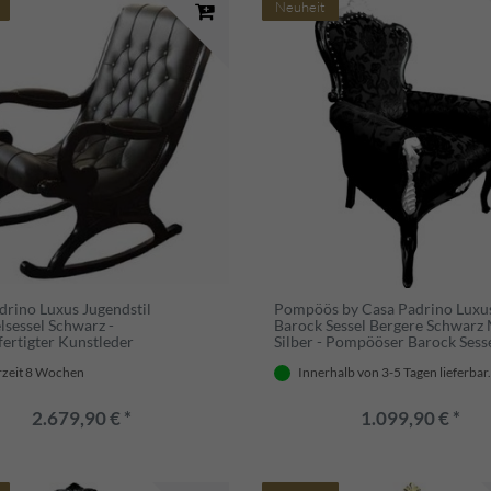
Neuheit
drino Luxus Jugendstil
Pompöös by Casa Padrino Luxu
lsessel Schwarz -
Barock Sessel Bergere Schwarz 
ertigter Kunstleder
Silber - Pompööser Barock Sess
lstuhl mit Armlehnen - Barock
designed by Harald Glööckler
rzeit 8 Wochen
Innerhalb von 3-5 Tagen lieferbar
dstil Wohnzimmer & Büro
Luxus Qualität - Made in Italy
2.679,90 € *
1.099,90 € *