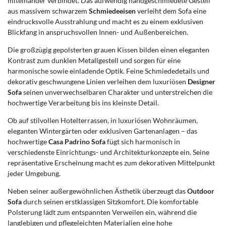
miteinander verbindet. Das aufwendig handgeschmiedete Gestell
aus massivem schwarzem
Schmiedeeisen
verleiht dem Sofa eine
eindrucksvolle Ausstrahlung und macht es zu einem exklusiven
Blickfang in anspruchsvollen Innen- und Außenbereichen.
Die großzügig gepolsterten grauen Kissen bilden einen eleganten
Kontrast zum dunklen Metallgestell und sorgen für eine
harmonische sowie einladende Optik. Feine Schmiededetails und
dekorativ geschwungene Linien verleihen dem luxuriösen
Designer
Sofa
seinen unverwechselbaren Charakter und unterstreichen die
hochwertige Verarbeitung bis ins kleinste Detail.
Ob auf stilvollen Hotelterrassen, in luxuriösen Wohnräumen,
eleganten Wintergärten oder exklusiven Gartenanlagen – das
hochwertige
Casa Padrino Sofa
fügt sich harmonisch in
verschiedenste Einrichtungs- und Architekturkonzepte ein. Seine
repräsentative Erscheinung macht es zum dekorativen Mittelpunkt
jeder Umgebung.
Neben seiner außergewöhnlichen Ästhetik überzeugt das
Outdoor
Sofa
durch seinen erstklassigen Sitzkomfort. Die komfortable
Polsterung lädt zum entspannten Verweilen ein, während die
langlebigen und pflegeleichten Materialien eine hohe