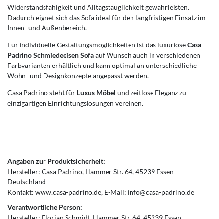
Widerstandsfähigkeit und Alltagstauglichkeit gewährleisten.
Dadurch eignet sich das Sofa ideal für den langfristigen Einsatz im
Innen- und Außenbereich.
Für individuelle Gestaltungsmöglichkeiten ist das luxuriöse
Casa
Padrino Schmiedeeisen Sofa
auf Wunsch auch in verschiedenen
Farbvarianten erhältlich und kann optimal an unterschiedliche
Wohn- und Designkonzepte angepasst werden.
Casa Padrino steht für
Luxus Möbel
und zeitlose Eleganz zu
einzigartigen Einrichtungslösungen vereinen.
Angaben zur Produktsicherheit:
Hersteller:
Casa Padrino
Hammer Str.
64
45239
Essen
Deutschland
Kontakt:
www.casa-padrino.de
E-Mail:
info@casa-padrino.de
Verantwortliche Person:
Hersteller:
Florian Schmidt
Hammer Str.
64
45239
Essen