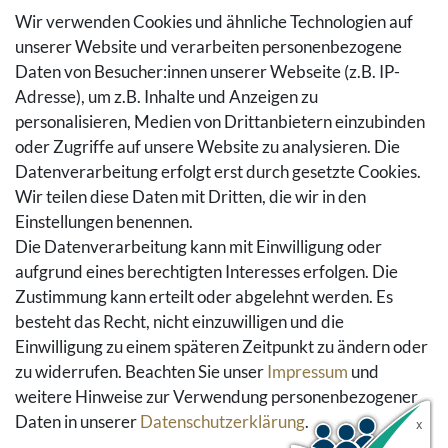
Zahlungsarten
Wir verwenden Cookies und ähnliche Technologien auf
Versandarten & -kosten
unserer Website und verarbeiten personenbezogene
Widerrufsrecht
Daten von Besucher:innen unserer Webseite (z.B. IP-
Adresse), um z.B. Inhalte und Anzeigen zu
Rückgaberecht
personalisieren, Medien von Drittanbietern einzubinden
Vertrag widerrufen
oder Zugriffe auf unsere Website zu analysieren. Die
Warenkorb
Datenverarbeitung erfolgt erst durch gesetzte Cookies.
Hilfe
Wir teilen diese Daten mit Dritten, die wir in den
Einstellungen benennen.
Social Media
Die Datenverarbeitung kann mit Einwilligung oder
Facebook
aufgrund eines berechtigten Interesses erfolgen. Die
Instagram
Zustimmung kann erteilt oder abgelehnt werden. Es
Pinterest
besteht das Recht, nicht einzuwilligen und die
Youtube
Einwilligung zu einem späteren Zeitpunkt zu ändern oder
Houzz
zu widerrufen. Beachten Sie unser
Impressum
und
weitere Hinweise zur Verwendung personenbezogener
Daten in unserer
Daten­schutz­erklärung
.