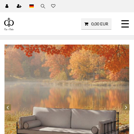
☰
0,00 EUR