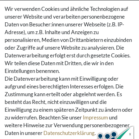
Zahlungsarten
Wir verwenden Cookies und ähnliche Technologien auf
Versandarten & -kosten
unserer Website und verarbeiten personenbezogene
Widerrufsrecht
Daten von Besucher:innen unserer Webseite (z.B. IP-
Adresse), um z.B. Inhalte und Anzeigen zu
Rückgaberecht
personalisieren, Medien von Drittanbietern einzubinden
Vertrag widerrufen
oder Zugriffe auf unsere Website zu analysieren. Die
Warenkorb
Datenverarbeitung erfolgt erst durch gesetzte Cookies.
Hilfe
Wir teilen diese Daten mit Dritten, die wir in den
Einstellungen benennen.
Social Media
Die Datenverarbeitung kann mit Einwilligung oder
Facebook
aufgrund eines berechtigten Interesses erfolgen. Die
Instagram
Zustimmung kann erteilt oder abgelehnt werden. Es
Pinterest
besteht das Recht, nicht einzuwilligen und die
Youtube
Einwilligung zu einem späteren Zeitpunkt zu ändern oder
Houzz
zu widerrufen. Beachten Sie unser
Impressum
und
weitere Hinweise zur Verwendung personenbezogener
Daten in unserer
Daten­schutz­erklärung
.