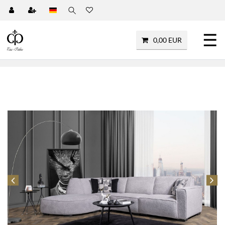
☰
0,00 EUR