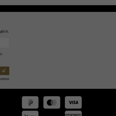
glich.
ch
chtfeld.