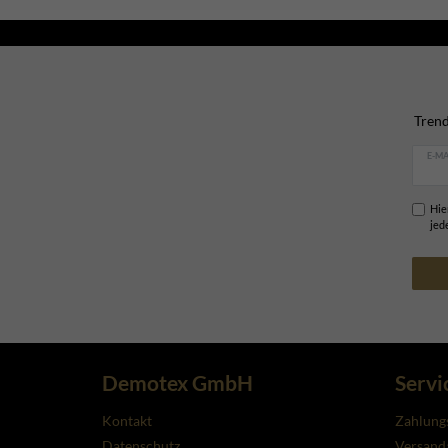
Trend
E-MA
Hie
jed
Demotex GmbH
Servi
Kontakt
Zahlung
Datenschutz
Versanda