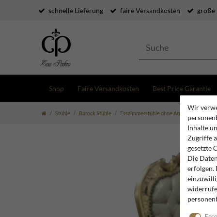
schnelle Lieferung
faire Versandkosten
große
Shop
Faire Versandkosten
Best Price Garantie
Wir verwe
Stühle
Barock Stühle
Esszimmerstühle ohne Armlehne
Casa
personenb
Inhalte u
Zugriffe 
gesetzte 
Die Daten
erfolgen.
einzuwill
widerrufe
personen
Esse