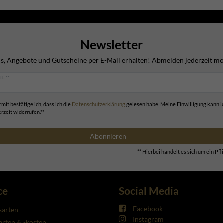
Newsletter
s, Angebote und Gutscheine per E-Mail erhalten! Abmelden jederzeit mö
IL **
rmit bestätige ich, dass ich die
Daten­schutz­erklärung
gelesen habe. Meine Einwilligung kann i
erzeit widerrufen.**
Abonnieren
** Hierbei handelt es sich um ein Pfli
ce
Social Media
Facebook
sarten
Instagram
rten & -kosten