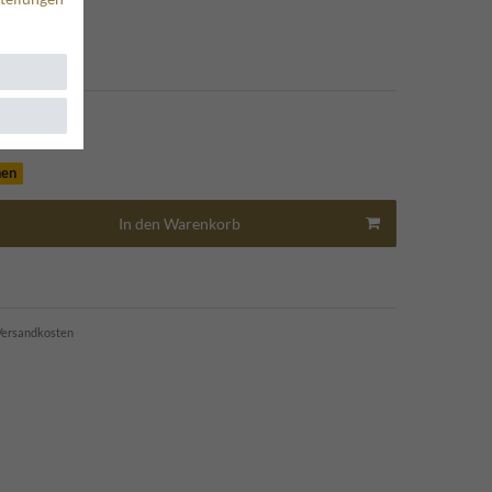
*
EUR
hen
In den Warenkorb
ersandkosten