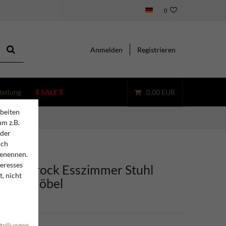
0
Anmelden
Registrieren
tellung
$ SALE $
0,00 EUR
beiten
um z.B.
oder
rch
benennen.
teresses
ino Barock Esszimmer Stuhl
, nicht
old - Möbel
tellungen