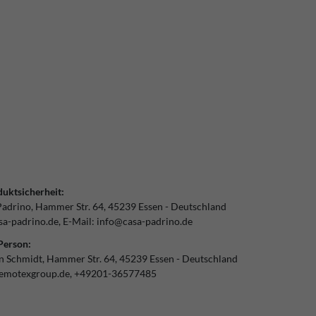
uktsicherheit:
Padrino
Hammer Str.
64
45239
Essen
Deutschland
a-padrino.de
E-Mail:
info@casa-padrino.de
Person:
an Schmidt
Hammer Str.
64
45239
Essen
Deutschland
emotexgroup.de
+49201-36577485