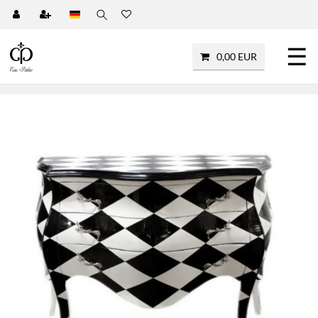
☰
0,00 EUR