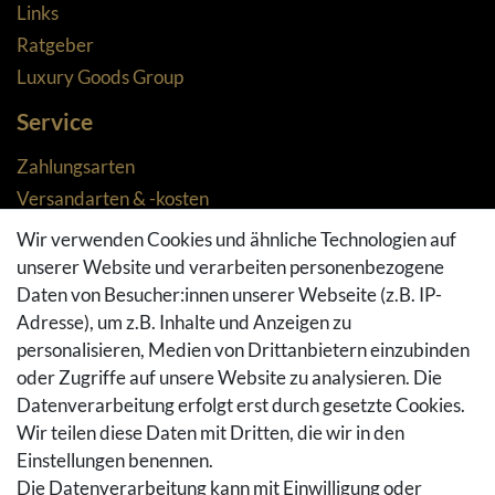
Links
Ratgeber
Luxury Goods Group
Service
Zahlungsarten
Versandarten & -kosten
Widerrufsrecht
Wir verwenden Cookies und ähnliche Technologien auf
Rückgaberecht
unserer Website und verarbeiten personenbezogene
Daten von Besucher:innen unserer Webseite (z.B. IP-
Vertrag widerrufen
Adresse), um z.B. Inhalte und Anzeigen zu
Warenkorb
personalisieren, Medien von Drittanbietern einzubinden
Hilfe
oder Zugriffe auf unsere Website zu analysieren. Die
Social Media
Datenverarbeitung erfolgt erst durch gesetzte Cookies.
Wir teilen diese Daten mit Dritten, die wir in den
Facebook
Einstellungen benennen.
Instagram
Die Datenverarbeitung kann mit Einwilligung oder