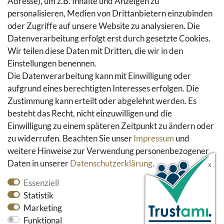
Adresse), um z.B. Inhalte und Anzeigen zu
Rückgaberecht
personalisieren, Medien von Drittanbietern einzubinden
Vertrag widerrufen
oder Zugriffe auf unsere Website zu analysieren. Die
Warenkorb
Datenverarbeitung erfolgt erst durch gesetzte Cookies.
Hilfe
Wir teilen diese Daten mit Dritten, die wir in den
Einstellungen benennen.
Social Media
Die Datenverarbeitung kann mit Einwilligung oder
Facebook
aufgrund eines berechtigten Interesses erfolgen. Die
Instagram
Zustimmung kann erteilt oder abgelehnt werden. Es
Pinterest
besteht das Recht, nicht einzuwilligen und die
Youtube
Einwilligung zu einem späteren Zeitpunkt zu ändern oder
Houzz
zu widerrufen. Beachten Sie unser
Impressum
und
weitere Hinweise zur Verwendung personenbezogener
Daten in unserer
Daten­schutz­erklärung
.
Essenziell
Statistik
Marketing
Funktional