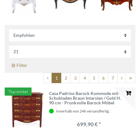
Filter
1
2
3
4
5
6
7
Top-Artikel
Casa Padrino Barock Kommode mit 4
Schubladen Braun Intarsien / Gold H.
90 cm - Prunkvolle Barock Möbel
Innerhalb von 24h versandfertig.
699,90 € *