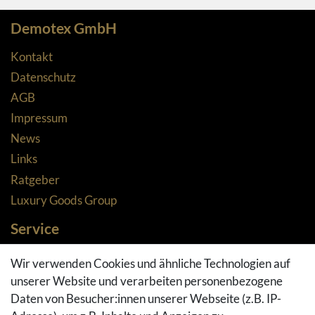
Demotex GmbH
Kontakt
Datenschutz
AGB
Impressum
News
Links
Ratgeber
Luxury Goods Group
Service
Zahlungsarten
Wir verwenden Cookies und ähnliche Technologien auf
Versandarten & -kosten
unserer Website und verarbeiten personenbezogene
Widerrufsrecht
Daten von Besucher:innen unserer Webseite (z.B. IP-