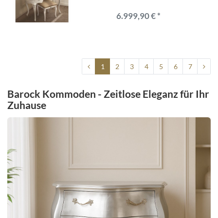
6.999,90 € *
1
2
3
4
5
6
7
Barock Kommoden - Zeitlose Eleganz für Ihr
Zuhause