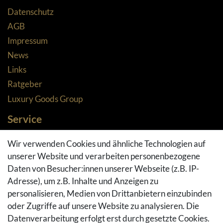
Datenschutz
AGB
Impressum
News
Links
Ratgeber
Luxury Goods Group
Service
Zahlungsarten
Wir verwenden Cookies und ähnliche Technologien auf
Versandarten & -kosten
unserer Website und verarbeiten personenbezogene
Widerrufsrecht
Daten von Besucher:innen unserer Webseite (z.B. IP-
Adresse), um z.B. Inhalte und Anzeigen zu
Rückgaberecht
personalisieren, Medien von Drittanbietern einzubinden
Vertrag widerrufen
oder Zugriffe auf unsere Website zu analysieren. Die
Warenkorb
Datenverarbeitung erfolgt erst durch gesetzte Cookies.