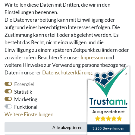
Hilfe
Wir teilen diese Daten mit Dritten, die wir in den
Einstellungen benennen.
Social Media
Die Datenverarbeitung kann mit Einwilligung oder
Facebook
aufgrund eines berechtigten Interesses erfolgen. Die
Instagram
Zustimmung kann erteilt oder abgelehnt werden. Es
Pinterest
besteht das Recht, nicht einzuwilligen und die
Youtube
Einwilligung zu einem späteren Zeitpunkt zu ändern oder
Houzz
zu widerrufen. Beachten Sie unser
Impressum
und
weitere Hinweise zur Verwendung personenbezogener
Daten in unserer
Daten­schutz­erklärung
.
Essenziell
Statistik
Marketing
Funktional
* alle Preise inkl. gesetzlicher Mehrwertsteuer und
Weitere Einstellungen
zzgl. Versandkosten
Alle akzeptieren