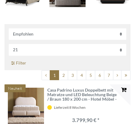
Filter
1
2
3
4
5
6
7
Neuheit
Casa Padrino Luxus Doppelbett mit
Matratze und LED Beleuchtung Beige
/ Braun 180 x 200 cm - Hotel Möbel -
Schlafzimmer Möbel
Lieferzeit 8 Wochen
3.799,90 € *