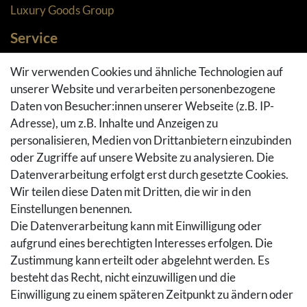
Luxury Goods Group
Service
Zahlungsarten
Wir verwenden Cookies und ähnliche Technologien auf
Versandarten & -kosten
unserer Website und verarbeiten personenbezogene
Widerrufsrecht
Daten von Besucher:innen unserer Webseite (z.B. IP-
Adresse), um z.B. Inhalte und Anzeigen zu
Rückgaberecht
personalisieren, Medien von Drittanbietern einzubinden
Vertrag widerrufen
oder Zugriffe auf unsere Website zu analysieren. Die
Warenkorb
Datenverarbeitung erfolgt erst durch gesetzte Cookies.
Hilfe
Wir teilen diese Daten mit Dritten, die wir in den
Einstellungen benennen.
Social Media
Die Datenverarbeitung kann mit Einwilligung oder
Facebook
aufgrund eines berechtigten Interesses erfolgen. Die
Instagram
Zustimmung kann erteilt oder abgelehnt werden. Es
Pinterest
besteht das Recht, nicht einzuwilligen und die
Youtube
Einwilligung zu einem späteren Zeitpunkt zu ändern oder
Houzz