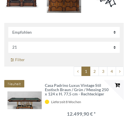
Filter
1
2
3
4
Neuheit
Casa Padrino Luxus Vintage Stil
Esstisch Braun / Grün / Messing 250
x 124 x H. 77,5 cm - Rechteckiger
Massivholz Esszimmertisch -
Lieferzeit 8 Wochen
Esszimmer Möbel - Vintage Stil
Möbel - Luxus Möbel
12.499,90 € *