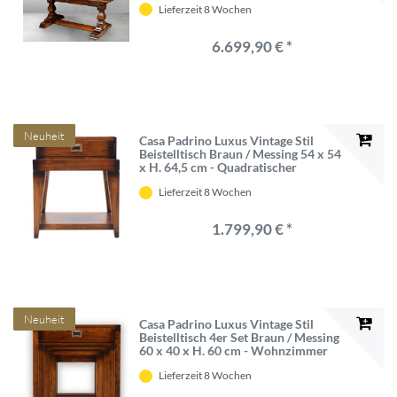
Lieferzeit 8 Wochen
Tischplatte - Esszimmer Möbel -
Luxus Vintage Stil Möbel
6.699,90 € *
Neuheit
Casa Padrino Luxus Vintage Stil
Beistelltisch Braun / Messing 54 x 54
x H. 64,5 cm - Quadratischer
Nachttisch mit Schublade -
Lieferzeit 8 Wochen
Wohnzimmer Möbel - Schlafzimmer
Möbel - Luxus Vintage Stil Möbel
1.799,90 € *
Neuheit
Casa Padrino Luxus Vintage Stil
Beistelltisch 4er Set Braun / Messing
60 x 40 x H. 60 cm - Wohnzimmer
Möbel - Massivholz Möbel - Luxus
Lieferzeit 8 Wochen
Vintage Stil Möbel