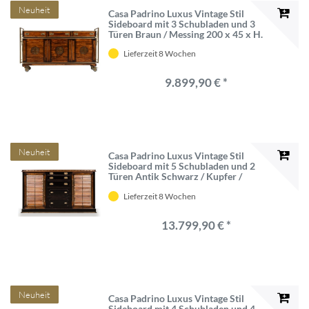
Neuheit
Casa Padrino Luxus Vintage Stil
Sideboard mit 3 Schubladen und 3
Türen Braun / Messing 200 x 45 x H.
112,5 cm - Vintage Stil Schrank -
Lieferzeit 8 Wochen
Massivholz Möbel - Vintage Stil
Möbel - Luxus Möbel
9.899,90 € *
Neuheit
Casa Padrino Luxus Vintage Stil
Sideboard mit 5 Schubladen und 2
Türen Antik Schwarz / Kupfer /
Messing 223,5 x 50 x H. 127 cm -
Lieferzeit 8 Wochen
Vintage Stil Schrank - Vintage Stil
Möbel - Luxus Massivholz Möbel
13.799,90 € *
Neuheit
Casa Padrino Luxus Vintage Stil
Sideboard mit 4 Schubladen und 4