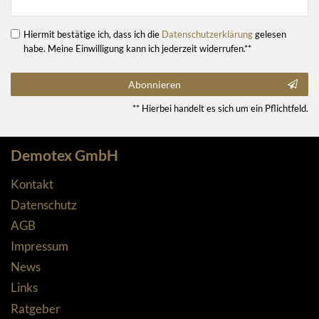
Hiermit bestätige ich, dass ich die
Daten­schutz­erklärung
gelesen
habe. Meine Einwilligung kann ich jederzeit widerrufen.**
Abonnieren
** Hierbei handelt es sich um ein Pflichtfeld.
Demotex GmbH
Kontakt
Datenschutz
AGB
Impressum
News
Links
Ratgeber