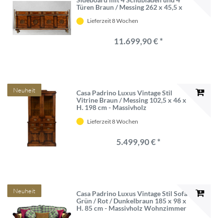
Türen Braun / Messing 262 x 45,5 x
H. 112 cm - Vintage Stil Schrank -
Lieferzeit 8 Wochen
Massivholz Möbel - Vintage Stil
Möbel - Luxus Möbel
11.699,90 € *
Neuheit
Casa Padrino Luxus Vintage Stil
Vitrine Braun / Messing 102,5 x 46 x
H. 198 cm - Massivholz
Vitrinenschrank mit 4 Türen und 7
Lieferzeit 8 Wochen
Schubladen - Massivholz Möbel -
Vintage Stil Möbel - Luxus Möbel
5.499,90 € *
Neuheit
Casa Padrino Luxus Vintage Stil Sofa
Grün / Rot / Dunkelbraun 185 x 98 x
H. 85 cm - Massivholz Wohnzimmer
Sofa mit elegantem Muster -