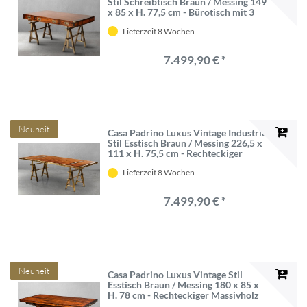
Stil Schreibtisch Braun / Messing 149
x 85 x H. 77,5 cm - Bürotisch mit 3
Schubaden - Luxus Vintage Industrie
Lieferzeit 8 Wochen
Stil Büro Möbel
7.499,90 € *
Neuheit
Casa Padrino Luxus Vintage Industrie
Stil Esstisch Braun / Messing 226,5 x
111 x H. 75,5 cm - Rechteckiger
Esszimmertisch mit Massivholz
Lieferzeit 8 Wochen
Tischplatte - Luxus Vintage Industrie
Stil Esszimmer Möbel
7.499,90 € *
Neuheit
Casa Padrino Luxus Vintage Stil
Esstisch Braun / Messing 180 x 85 x
H. 78 cm - Rechteckiger Massivholz
Esszimmertisch mit ausklappbarer