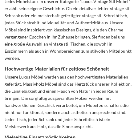
Jedes Möbelstück in unserer Kategorie "Luxus Vintage Stil Möbel"
erzählt seine eigene Geschichte. Ob ein detailverliebter vintage stil
Schrank oder ein meisterhaft gefertigter vintage stil Schreibtisch,
jedes Stück strahlt Individualität und Authentizität aus. Unsere
Möbel sind inspiriert von klassischen Designs, die den Charme
vergangener Epochen in Ihr Zuhause bringen. Sie finden bei uns
eine große Auswahl an vintage stil Tischen, die sowohl in
Esszimmern als auch in Wohnbereichen zum stilvollen Mittelpunkt
werden.
Hochwertige Materialien für zeitlose Schönheit
Unsere Luxus Möbel werden aus den hochwertigsten Materialien
gefertigt. Massivholz Möbel sind das Herzstück unserer Kollektion,
die Langlebigkeit und einen Hauch von Natur in jeden Raum
bringen. Die sorgfältig ausgewählten Hölzer werden mit
handwerklichem Geschick verarbeitet, um Möbel zu schaffen, die
nicht nur funktional, sondern auch ästhetisch ansprechend sind.
Jeder Tisch, jeder Schrank und jeder Schreibtisch ist ein
Meisterwerk aus Holz, das die Sinne anspricht.
Vielseitige Einsatzmöglichkeiten