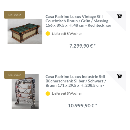
Neuheit
Casa Padrino Luxus Vintage Stil
Couchtisch Braun / Grün / Messing
156 x 89,5 x H. 48 cm - Rechteckiger
Massivholz Wohnzimmertisch mit
Lieferzeit 8 Wochen
Schublade - Luxus Vintage Stil
Wohnzimmer Möbel
7.299,90 € *
Neuheit
Casa Padrino Luxus Industrie Stil
Bücherschrank Silber / Schwarz /
Braun 171 x 29,5 x H. 208,5 cm -
Metall Schrank mit dekorativem
Lieferzeit 8 Wochen
Flugzeug Propeller - Büroschrank -
Luxus Industrie Stil Möbel
10.999,90 € *