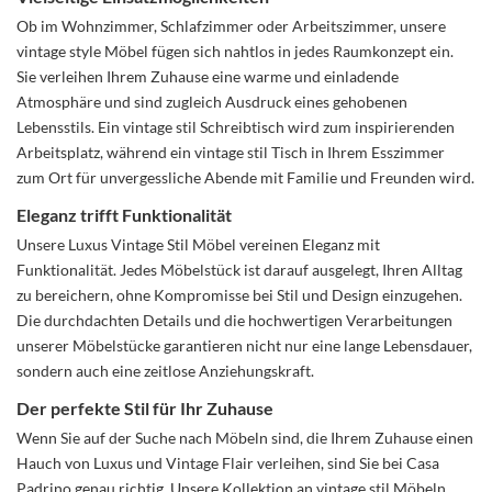
Ob im Wohnzimmer, Schlafzimmer oder Arbeitszimmer, unsere
vintage style Möbel fügen sich nahtlos in jedes Raumkonzept ein.
Sie verleihen Ihrem Zuhause eine warme und einladende
Atmosphäre und sind zugleich Ausdruck eines gehobenen
Lebensstils. Ein vintage stil Schreibtisch wird zum inspirierenden
Arbeitsplatz, während ein vintage stil Tisch in Ihrem Esszimmer
zum Ort für unvergessliche Abende mit Familie und Freunden wird.
Eleganz trifft Funktionalität
Unsere Luxus Vintage Stil Möbel vereinen Eleganz mit
Funktionalität. Jedes Möbelstück ist darauf ausgelegt, Ihren Alltag
zu bereichern, ohne Kompromisse bei Stil und Design einzugehen.
Die durchdachten Details und die hochwertigen Verarbeitungen
unserer Möbelstücke garantieren nicht nur eine lange Lebensdauer,
sondern auch eine zeitlose Anziehungskraft.
Der perfekte Stil für Ihr Zuhause
Wenn Sie auf der Suche nach Möbeln sind, die Ihrem Zuhause einen
Hauch von Luxus und Vintage Flair verleihen, sind Sie bei Casa
Padrino genau richtig. Unsere Kollektion an vintage stil Möbeln