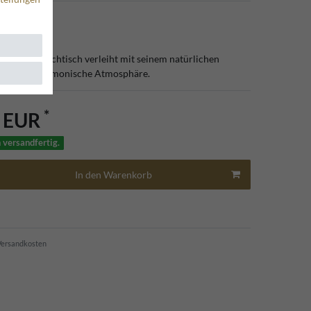
3
 Rattan Couchtisch verleiht mit seinem natürlichen
volle und harmonische Atmosphäre.
*
0 EUR
 versandfertig.
In den Warenkorb
ersandkosten