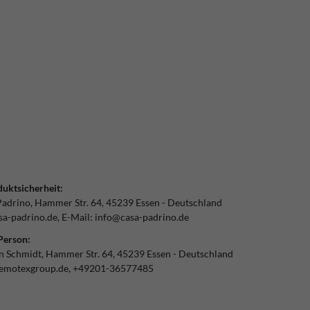
uktsicherheit:
Padrino
Hammer Str.
64
45239
Essen
Deutschland
a-padrino.de
E-Mail:
info@casa-padrino.de
Person:
an Schmidt
Hammer Str.
64
45239
Essen
Deutschland
emotexgroup.de
+49201-36577485