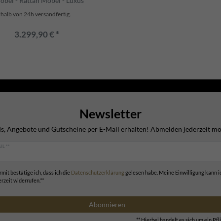
öbel - Rattan Möbel - Luxus
halb von 24h versandfertig.
3.299,90 € *
Newsletter
s, Angebote und Gutscheine per E-Mail erhalten! Abmelden jederzeit mö
IL **
rmit bestätige ich, dass ich die
Daten­schutz­erklärung
gelesen habe. Meine Einwilligung kann i
erzeit widerrufen.**
Abonnieren
** Hierbei handelt es sich um ein Pfli