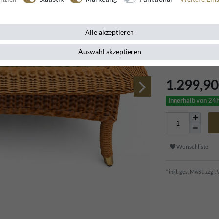
Artikelnummer
13240
Alle akzeptieren
Der Casa Padrino
Auswahl akzeptieren
Charme eine stil
1.299,9
Innerhalb von 24h
Wunschliste
* inkl. ges. MwSt. zzgl.
V