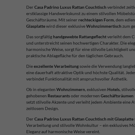
Der
Casa Padrino Luxus Rattan Couchtisch
verbindet zeit
erstklassige Handwerkskunst zu einem stilvollen Möbelst
Geschäftsräume. Mit seiner
rechteckigen Form
, dem edle
Glasplatte
wird dieser exklusive
Wohnzimmertisch
zum ge
Das sorgfältig
handgewebte Rattangeflecht
verleiht dem C
und unterstreicht seinen hochwertigen Charakter. Die ele
harmonische Weise, sorgt für eine stilvolle Leichtigkeit und
praktische Ablagefläche für den täglichen Gebrauch.
Die
exzellente Verarbeitung
sowie die Verwendung langlebi
eine dauerhaft attraktive Optik und höchste Qualität. Jede
verbindet Funktionalität mit anspruchsvoller Ästhetik.
Ob in eleganten
Wohnzimmern
, exklusiven
Hotels
, stilvol
gehobenen
Restaurants
oder modernen
Geschäftsräumen
setzt stilvolle Akzente und verleiht jedem Ambiente eine 
zeitlosem Design.
Der
Casa Padrino Luxus Rattan Couchtisch mit Glasplatte
Verarbeitung und stilvolle Wohnkultur – ein exklusives Mö
Eleganz auf harmonische Weise vereint.