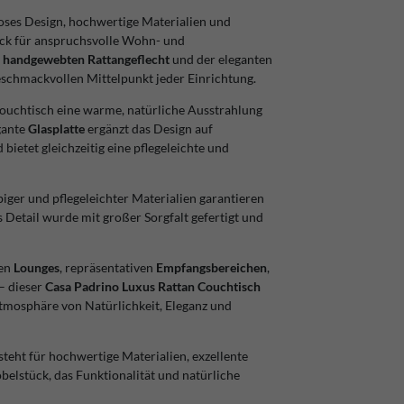
loses Design, hochwertige Materialien und
ück für anspruchsvolle Wohn- und
n
handgewebten Rattangeflecht
und der eleganten
schmackvollen Mittelpunkt jeder Einrichtung.
ouchtisch eine warme, natürliche Ausstrahlung
gante
Glasplatte
ergänzt das Design auf
 bietet gleichzeitig eine pflegeleichte und
ger und pflegeleichter Materialien garantieren
s Detail wurde mit großer Sorgfalt gefertigt und
len
Lounges
, repräsentativen
Empfangsbereichen
,
– dieser
Casa Padrino Luxus Rattan Couchtisch
Atmosphäre von Natürlichkeit, Eleganz und
steht für hochwertige Materialien, exzellente
belstück, das Funktionalität und natürliche