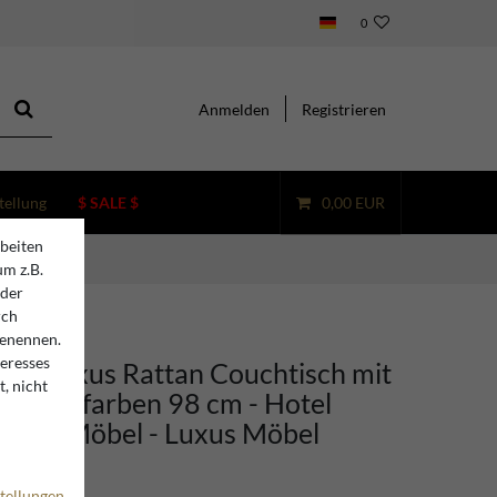
0
Anmelden
Registrieren
tellung
$ SALE $
0,00 EUR
beiten
um z.B.
oder
rch
benennen.
teresses
ino Luxus Rattan Couchtisch mit
, nicht
e Honigfarben 98 cm - Hotel
attan Möbel - Luxus Möbel
tellungen