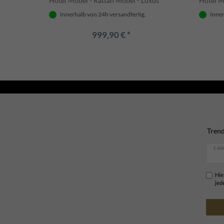
Hotel Möbel - Rattan Möbel - Luxus
Hotel M
Möbel
Möbel
Innerhalb von 24h versandfertig.
Inner
999,90 € *
Trend
E-MA
Hie
jed