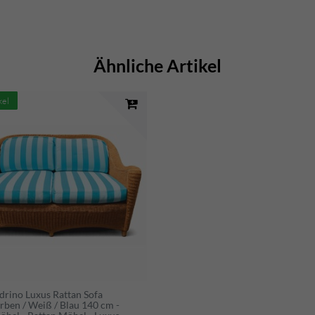
Ähnliche Artikel
kel
drino Luxus Rattan Sofa
rben / Weiß / Blau 140 cm -