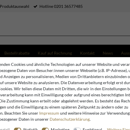
 Produktauswahl
Hotline 0201 36577485
Bestellrabatte
Kauf auf Rechnung
Kontakt
News
Auss
nden Cookies und ähnliche Technologien auf unserer Website und verar
an Couchtisch mit Glasplatte Honigfarben 98 cm - Hotel Möbel - Rattan Möbel - Luxus Möbel
ezogene Daten von Besucher:innen unserer Webseite (z.B. IP-Adresse), 
nd Anzeigen zu personalisieren, Medien von Drittanbietern einzubinden 
auf unsere Website zu analysieren. Die Datenverarbeitung erfolgt erst du
Casa Padrino
Cookies. Wir teilen diese Daten mit Dritten, die wir in den Einstellungen 
verarbeitung kann mit Einwilligung oder aufgrund eines berechtigten In
Casa Padr
 Die Zustimmung kann erteilt oder abgelehnt werden. Es besteht das Recht
Glasplatt
igen und die Einwilligung zu einem späteren Zeitpunkt zu ändern oder zu
Möbel - R
n. Beachten Sie unser
Impressum
und weitere Hinweise zur Verwendung
bezogener Daten in unserer
Daten­schutz­erklärung
.
nziell
Statistik
Marketing
Funktional
Weitere Eins