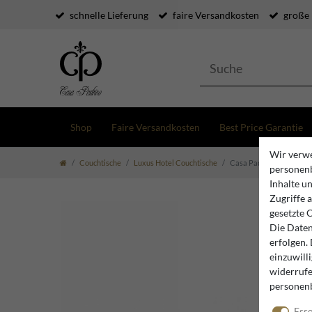
schnelle Lieferung
faire Versandkosten
große
Shop
Faire Versandkosten
Best Price Garantie
Wir verwe
Couchtische
Luxus Hotel Couchtische
Casa Padrino Luxus Ratt
personenb
Inhalte u
Zugriffe 
gesetzte 
Die Daten
erfolgen.
einzuwill
widerrufe
personen
Esse