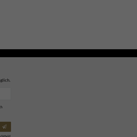
glich.
ch
chtfeld.