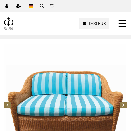
☰
0,00 EUR