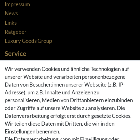
Impressum
News
Links
Ratgeber
Luxury Goods Group
Service
Zahlungsarten
Wir verwenden Cookies und ähnliche Technologien auf
Versandarten & -kosten
unserer Website und verarbeiten personenbezogene
Widerrufsrecht
Daten von Besucher:innen unserer Webseite (z.B. IP-
Adresse), um z.B. Inhalte und Anzeigen zu
Rückgaberecht
personalisieren, Medien von Drittanbietern einzubinden
Vertrag widerrufen
oder Zugriffe auf unsere Website zu analysieren. Die
Warenkorb
Datenverarbeitung erfolgt erst durch gesetzte Cookies.
Hilfe
Wir teilen diese Daten mit Dritten, die wir in den
Einstellungen benennen.
Social Media
Die Datenverarbeitung kann mit Einwilligung oder