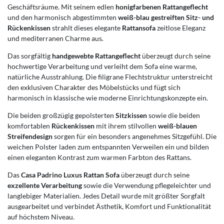
Geschäftsräume. Mit seinem edlen
honigfarbenen Rattangeflecht
und den harmonisch abgestimmten
weiß-blau gestreiften Sitz- und
Rückenkissen
strahlt dieses elegante
Rattansofa
zeitlose Eleganz
und mediterranen Charme aus.
Das sorgfältig
handgewebte Rattangeflecht
überzeugt durch seine
hochwertige Verarbeitung und verleiht dem Sofa eine warme,
natürliche Ausstrahlung. Die filigrane Flechtstruktur unterstreicht
den exklusiven Charakter des Möbelstücks und fügt sich
harmonisch in klassische wie moderne Einrichtungskonzepte ein.
Die beiden großzügig gepolsterten
Sitzkissen
sowie die beiden
komfortablen
Rückenkissen
mit ihrem stilvollen
weiß-blauen
Streifendesign
sorgen für ein besonders angenehmes Sitzgefühl. Die
weichen Polster laden zum entspannten Verweilen ein und bilden
einen eleganten Kontrast zum warmen Farbton des Rattans.
Das
Casa Padrino Luxus Rattan Sofa
überzeugt durch seine
exzellente Verarbeitung
sowie die Verwendung pflegeleichter und
langlebiger Materialien. Jedes Detail wurde mit größter Sorgfalt
ausgearbeitet und verbindet Ästhetik, Komfort und Funktionalität
auf höchstem Niveau.