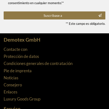
consentimiento en cualquier momento.**
Suscríbase a
** Este campo es obligatorio.
Demotex GmbH
Contacte con
Protección de datos
Condiciones generales de contratación
Pie de imprenta
Noticias
Consejero
Enlaces
Luxury Goods Group
Service