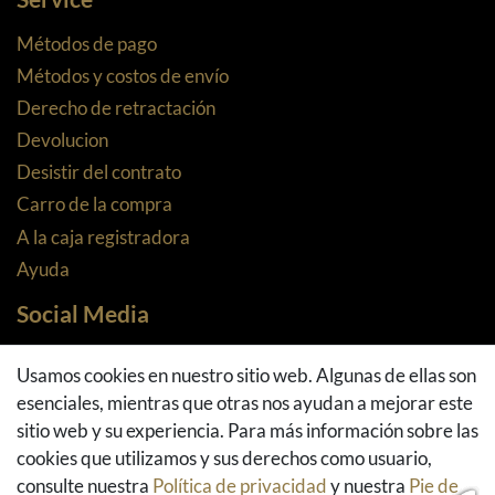
Métodos de pago
Métodos y costos de envío
Derecho de retractación
Devolucion
Desistir del contrato
Carro de la compra
A la caja registradora
Ayuda
Social Media
Facebook
Usamos cookies en nuestro sitio web. Algunas de ellas son
Instagram
esenciales, mientras que otras nos ayudan a mejorar este
Pinterest
sitio web y su experiencia. Para más información sobre las
Youtube
cookies que utilizamos y sus derechos como usuario,
Houzz
consulte nuestra
Política de privacidad
y nuestra
Pie de