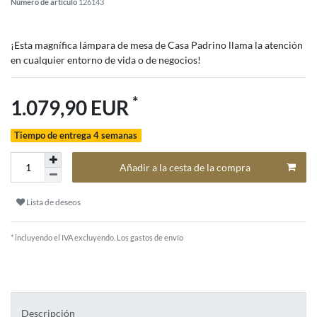
Número de artículo
126143
¡Esta magnífica lámpara de mesa de Casa Padrino llama la atención
en cualquier entorno de vida o de negocios!
*
1.079,90 EUR
Tiempo de entrega 4 semanas
Añadir a la cesta de la compra
Lista de deseos
* incluyendo el IVA excluyendo.
Los gastos de envío
Descripción