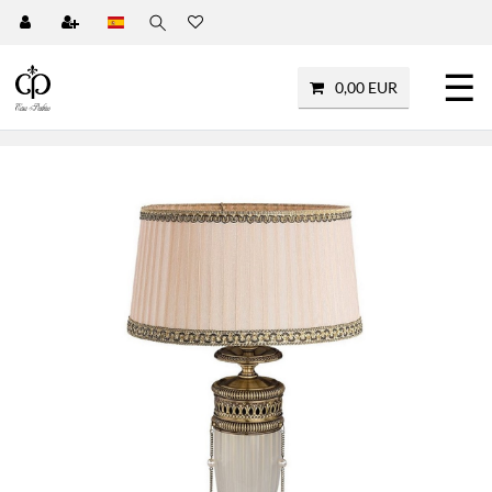
☰
0,00 EUR