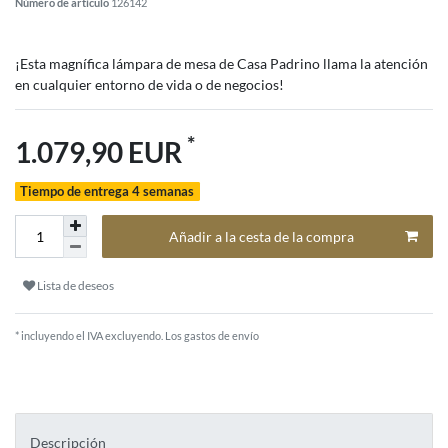
Número de artículo
126142
¡Esta magnífica lámpara de mesa de Casa Padrino llama la atención
en cualquier entorno de vida o de negocios!
*
1.079,90 EUR
Tiempo de entrega 4 semanas
Añadir a la cesta de la compra
Lista de deseos
* incluyendo el IVA excluyendo.
Los gastos de envío
Descripción