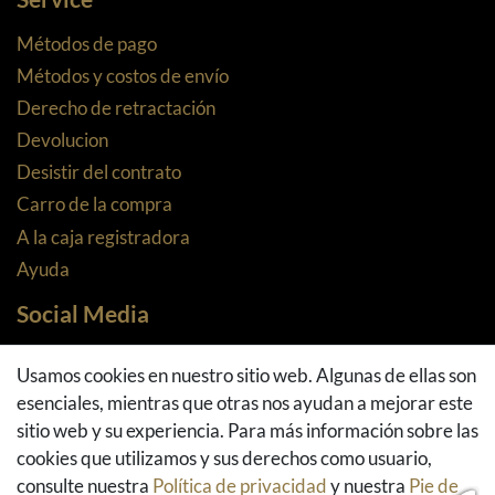
Métodos de pago
Métodos y costos de envío
Derecho de retractación
Devolucion
Desistir del contrato
Carro de la compra
A la caja registradora
Ayuda
Social Media
Facebook
Usamos cookies en nuestro sitio web. Algunas de ellas son
Instagram
esenciales, mientras que otras nos ayudan a mejorar este
Pinterest
sitio web y su experiencia. Para más información sobre las
Youtube
cookies que utilizamos y sus derechos como usuario,
Houzz
consulte nuestra
Política de privacidad
y nuestra
Pie de