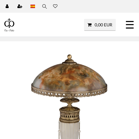
☰
0,00 EUR