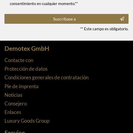
consentimiento en cualquier momento.**
Suscríbase a
** Este campo es obligatorio.
Demotex GmbH
Contacte con
Protección de datos
Condiciones generales de contratación
Pie de imprenta
Noticias
Consejero
Enlaces
Luxury Goods Group
Service