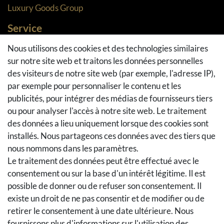
Luxury Goods Group
Service
Méthodes de paiement
Nous utilisons des cookies et des technologies similaires
sur notre site web et traitons les données personnelles
Méthodes et coûts de transport
des visiteurs de notre site web (par exemple, l'adresse IP),
Droit de rétractation
par exemple pour personnaliser le contenu et les
Retours
publicités, pour intégrer des médias de fournisseurs tiers
Se rétracter du contrat
ou pour analyser l'accès à notre site web. Le traitement
Panier d'achat
des données a lieu uniquement lorsque des cookies sont
A la caisse
installés. Nous partageons ces données avec des tiers que
nous nommons dans les paramètres.
Aide
Le traitement des données peut être effectué avec le
Social Media
consentement ou sur la base d'un intérêt légitime. Il est
possible de donner ou de refuser son consentement. Il
Facebook
existe un droit de ne pas consentir et de modifier ou de
Instagram
retirer le consentement à une date ultérieure. Nous
Pinterest
fournissons plus d'informations sur l'utilisation des