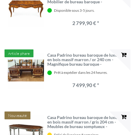
Mobilier de bureau baroque -
Magnifique mobilier de style baroque
Disponible sous 3-5 jours.
2 799,90 € *
Article phare
Casa Padrino bureau baroque de luxe
en bois massif marron / or 240 cm -
Magnifique bureau baroque -
Mobilier de bureau baroque
Prêt à expédier dans les 24 heures.
7 499,90 € *
Nouveauté
Casa Padrino bureau baroque de luxe
en bois massif marron / gris 204 cm -
Meubles de bureau somptueux -
Meubles de bureau de style baroque
Délai de livraison 8 semaines