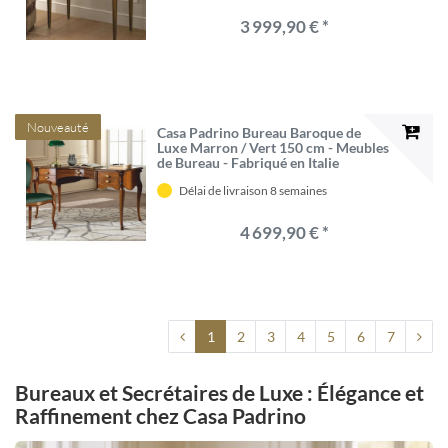
3 999,90 € *
Nouveauté
Casa Padrino Bureau Baroque de
Luxe Marron / Vert 150 cm - Meubles
de Bureau - Fabriqué en Italie
Délai de livraison 8 semaines
4 699,90 € *
1
2
3
4
5
6
7
Bureaux et Secrétaires de Luxe : Élégance et
Raffinement chez Casa Padrino