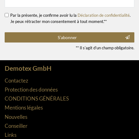
Par la présente, je confirme avoir lu la
Déclaration de confidentialité
.
Je peux rétracter mon consentement à tout moment.**
S’abonner
** Il s’agit d’un champ obligatoire.
Demotex GmbH
Contactez
Protection des données
CONDITIONS GÉNÉRALES
Mentions légales
Nouvelles
Conseiller
Links