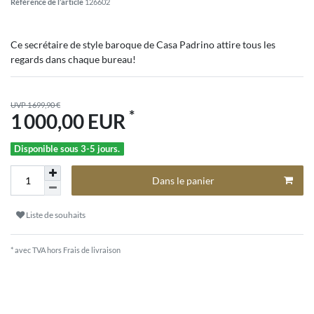
Référence de l’article
126602
Ce secrétaire de style baroque de Casa Padrino attire tous les
regards dans chaque bureau!
UVP 1 699,90 €
*
1 000,00 EUR
Disponible sous 3-5 jours.
Dans le panier
Liste de souhaits
* avec TVA hors
Frais de livraison