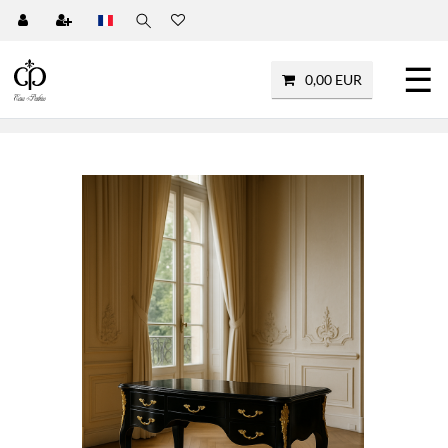
☰
0,00 EUR