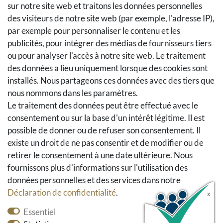
sur notre site web et traitons les données personnelles
Méthodes et coûts de transport
des visiteurs de notre site web (par exemple, l'adresse IP),
Droit de rétractation
par exemple pour personnaliser le contenu et les
Retours
publicités, pour intégrer des médias de fournisseurs tiers
Se rétracter du contrat
ou pour analyser l'accès à notre site web. Le traitement
Panier d'achat
des données a lieu uniquement lorsque des cookies sont
installés. Nous partageons ces données avec des tiers que
A la caisse
nous nommons dans les paramètres.
Aide
Le traitement des données peut être effectué avec le
Social Media
consentement ou sur la base d'un intérêt légitime. Il est
possible de donner ou de refuser son consentement. Il
Facebook
existe un droit de ne pas consentir et de modifier ou de
Instagram
retirer le consentement à une date ultérieure. Nous
Pinterest
fournissons plus d'informations sur l'utilisation des
Youtube
données personnelles et des services dans notre
Houzz
Déclaration de confidentialité
.
Essentiel