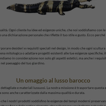
ità. Ogni cliente ha idee ed esigenze uniche, che noi soddisfiamo con le no
una dichiarazione personale che riflette il tuo stile e gusto. Ecco perché ti
porare desideri e requisiti speciali nel design, in modo che ogni scultura
na mitologica o adattare progetti esistenti alle tue esigenze specifiche, il 
rendiamo in considerazione non solo gli aspetti estetici, ma anche i requi
 nel paesaggio del tuo giardino.
Un omaggio al lusso barocco
ttagliate e materiali lussuosi. La nostra missione è trasportare questa es
ma sono anche caratterizzate dalla massima qualità e durata.
mo che i nostri prodotti soddisfino le esigenze dei tempi moderni preserva
uttura fine e dalla patina elegante, che sviluppano una bellezza naturale n