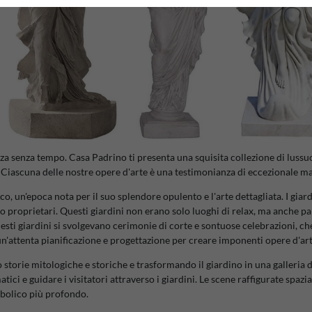
a senza tempo. Casa Padrino ti presenta una squisita collezione di lussuo
Ciascuna delle nostre opere d'arte è una testimonianza di eccezionale maes
cco, un'epoca nota per il suo splendore opulento e l'arte dettagliata. I gia
loro proprietari. Questi giardini non erano solo luoghi di relax, ma anche
questi giardini si svolgevano cerimonie di corte e sontuose celebrazioni, che
un'attenta pianificazione e progettazione per creare imponenti opere d'a
storie mitologiche e storiche e trasformando il giardino in una galleria 
ci e guidare i visitatori attraverso i giardini. Le scene raffigurate spazi
imbolico più profondo.