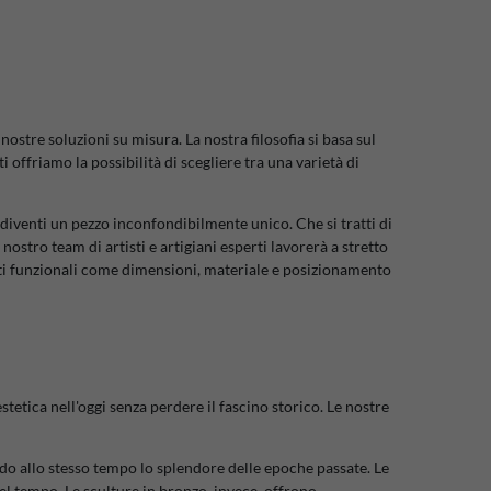
stre soluzioni su misura. La nostra filosofia si basa sul
 offriamo la possibilità di scegliere tra una varietà di
 diventi un pezzo inconfondibilmente unico. Che si tratti di
nostro team di artisti e artigiani esperti lavorerà a stretto
siti funzionali come dimensioni, materiale e posizionamento
tetica nell'oggi senza perdere il fascino storico. Le nostre
ndo allo stesso tempo lo splendore delle epoche passate. Le
el tempo. Le sculture in bronzo, invece, offrono