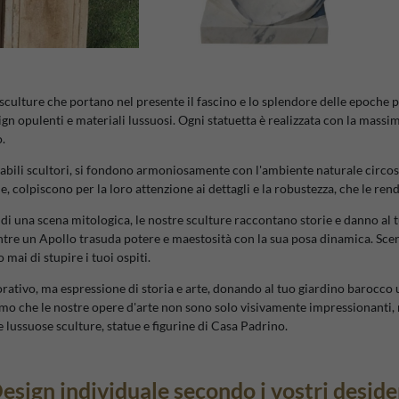
sculture che portano nel presente il fascino e lo splendore delle epoche 
ign opulenti e materiali lussuosi. Ogni statuetta è realizzata con la mas
.
 abili scultori, si fondono armoniosamente con l'ambiente naturale circos
e, colpiscono per la loro attenzione ai dettagli e la robustezza, che le re
o di una scena mitologica, le nostre sculture raccontano storie e danno a
entre un Apollo trasuda potere e maestosità con la sua posa dinamica. Sce
mai di stupire i tuoi ospiti.
rativo, ma espressione di storia e arte, donando al tuo giardino barocco
mo che le nostre opere d'arte non sono solo visivamente impressionanti, 
e lussuose sculture, statue e figurine di Casa Padrino.
esign individuale secondo i vostri deside