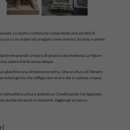
passate. La nostra collezione comprende una varietà di
sima cura con materiali pregiati come marmo, bronzo e pietre
tante emanando un'aura di grazia e durevolezza. Le figure
ndono opere d'arte senza tempo.
l tuo giardino una dimensione extra. Una scultura di Venere
ne mitologiche che raffigurano eroi e dei in azione creano
 un'atmosfera unica e autentica. Combinando l'artigianato
ma anche durevoli e resistenti. Aggiungi un tocco
ri