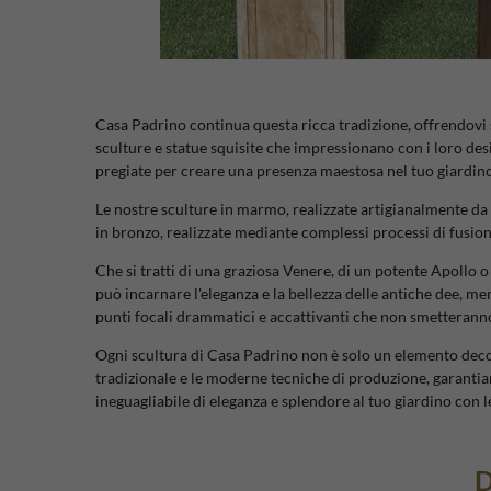
Casa Padrino continua questa ricca tradizione, offrendovi 
sculture e statue squisite che impressionano con i loro des
pregiate per creare una presenza maestosa nel tuo giardino
Le nostre sculture in marmo, realizzate artigianalmente da
in bronzo, realizzate mediante complessi processi di fusion
Che si tratti di una graziosa Venere, di un potente Apollo 
può incarnare l'eleganza e la bellezza delle antiche dee, m
punti focali drammatici e accattivanti che non smetteranno 
Ogni scultura di Casa Padrino non è solo un elemento deco
tradizionale e le moderne tecniche di produzione, garantia
ineguagliabile di eleganza e splendore al tuo giardino con l
D