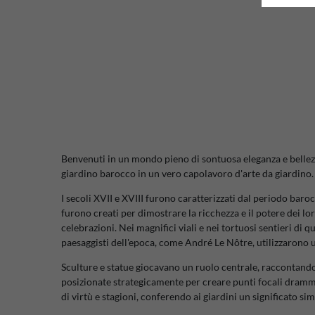
Benvenuti in un mondo pieno di sontuosa eleganza e bellezz
giardino barocco in un vero capolavoro d'arte da giardino. 
I secoli XVII e XVIII furono caratterizzati dal periodo baro
furono creati per dimostrare la ricchezza e il potere dei 
celebrazioni. Nei magnifici viali e nei tortuosi sentieri di 
paesaggisti dell'epoca, come André Le Nôtre, utilizzarono 
Sculture e statue giocavano un ruolo centrale, raccontando 
posizionate strategicamente per creare punti focali drammati
di virtù e stagioni, conferendo ai giardini un significato s