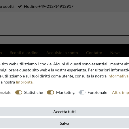
prodotti
Hotline +49-212-14912917
to
Sconti di ordine
Acquisto in conto
Contatto
News
ture, statue e figure di lusso per il 
 sito web utilizziamo i cookie. Alcuni di questi sono essenziali, mentre altr
migliorare questo sito web e la vostra esperienza. Per ulteriori informazi
 utilizziamo e sui tuoi diritti come utente, consulta la nostra
Informativa 
la nostra
Impronta
.
enziale
Statistiche
Marketing
Funzionale
Altre imp
Accetta tutti
Salva