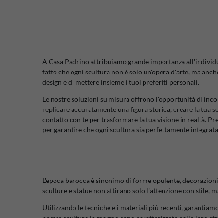
A Casa Padrino attribuiamo grande importanza all'individual
fatto che ogni scultura non è solo un'opera d'arte, ma anche 
design e di mettere insieme i tuoi preferiti personali.
Le nostre soluzioni su misura offrono l'opportunità di incor
replicare accuratamente una figura storica, creare la tua sce
contatto con te per trasformare la tua visione in realtà. P
per garantire che ogni scultura sia perfettamente integrata
L'epoca barocca è sinonimo di forme opulente, decorazioni de
sculture e statue non attirano solo l'attenzione con stile, 
Utilizzando le tecniche e i materiali più recenti, garantia
nostre sculture in marmo sono caratterizzate dalla loro str