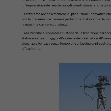
un'impressionante resistenza agli agenti atmosferici e un a
Ci affidiamo anche a tecniche di produzione innovative che 
con la massima precisione e perfezione. I laboratori dei nos
la massima cura e accuratezza.
Casa Padrino si considera custode della tradizione barocca
statue sono un omaggio all'esuberante creatività e all'ine
eleganza e bellezza senza tempo che affascina ogni spettator
affascinante.