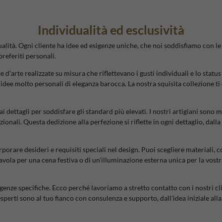
Individualità ed esclusività
ità. Ogni cliente ha idee ed esigenze uniche, che noi soddisfiamo con le n
preferiti personali.
'arte realizzate su misura che riflettevano i gusti individuali e lo status 
dee molto personali di eleganza barocca. La nostra squisita collezione ti c
 dettagli per soddisfare gli standard più elevati. I nostri artigiani sono m
onali. Questa dedizione alla perfezione si riflette in ogni dettaglio, dall
porare desideri e requisiti speciali nel design. Puoi scegliere materiali, c
tavola per una cena festiva o di un'illuminazione esterna unica per la vost
nze specifiche. Ecco perché lavoriamo a stretto contatto con i nostri cli
 esperti sono al tuo fianco con consulenza e supporto, dall'idea iniziale all