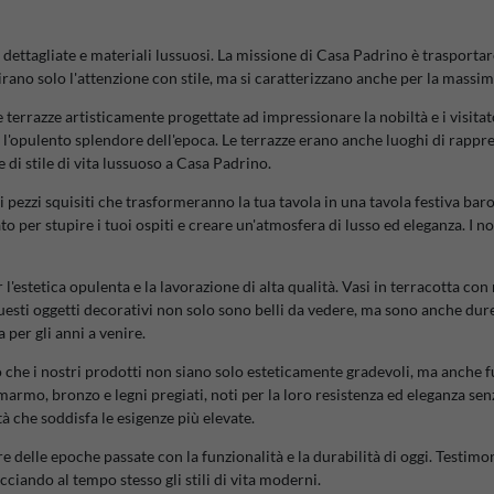
ettagliate e materiali lussuosi. La missione di Casa Padrino è trasportare 
irano solo l'attenzione con stile, ma si caratterizzano anche per la massim
terrazze artisticamente progettate ad impressionare la nobiltà e i visitato
no l'opulento splendore dell'epoca. Le terrazze erano anche luoghi di rappre
di stile di vita lussuoso a Casa Padrino.
 pezzi squisiti che trasformeranno la tua tavola in una tavola festiva bar
to per stupire i tuoi ospiti e creare un'atmosfera di lusso ed eleganza. I n
l'estetica opulenta e la lavorazione di alta qualità. Vasi in terracotta co
uesti oggetti decorativi non solo sono belli da vedere, ma sono anche durevo
 per gli anni a venire.
o che i nostri prodotti non siano solo esteticamente gradevoli, ma anche f
marmo, bronzo e legni pregiati, noti per la loro resistenza ed eleganza sen
tà che soddisfa le esigenze più elevate.
delle epoche passate con la funzionalità e la durabilità di oggi. Testimon
cciando al tempo stesso gli stili di vita moderni.