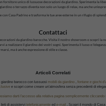
 fornitore unico di lussuose decorazioni da giardino. Sperimenta la libert
 giardino o terrazzo diventa non solo un luogo di relax, ma anche un'espres
 con Casa Padrino e trasforma le tue aree esterne in un rifugio di splendor
Contattaci
e decorazioni da giardino barocche. Visita il nostro showroom o scopri la 
i a realizzare il giardino dei vostri sogni. Sperimenta il lusso e l'elegan
marsi, ma è anche espressione di stile e classe.
Articoli Correlati
uo giardino barocco con lussuosi
mobili da giardino
,
fontane e giochi d
sclusive
e scopri come creare un'atmosfera senza precedenti di eleganz
, possiamo darti l'accesso alla relativa pagina semplicemente cliccando
ieti di
assistervi
telefonicamente
ed
e-mail
. Scopri il mondo di Casa 