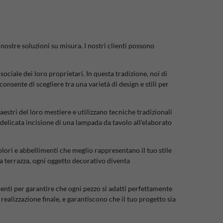
ostre soluzioni su misura. I nostri clienti possono
sociale dei loro proprietari. In questa tradizione, noi di
onsente di scegliere tra una varietà di design e stili per
aestri del loro mestiere e utilizzano tecniche tradizionali
a delicata incisione di una lampada da tavolo all'elaborato
olori e abbellimenti che meglio rappresentano il tuo stile
ra terrazza, ogni oggetto decorativo diventa
enti per garantire che ogni pezzo si adatti perfettamente
a realizzazione finale, e garantiscono che il tuo progetto sia