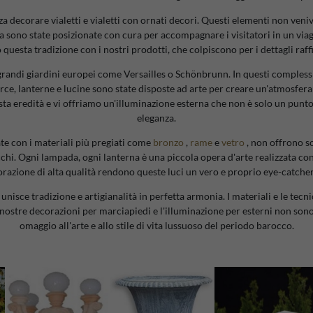
zza decorare vialetti e vialetti con ornati decori. Questi elementi non ve
la sono state posizionate con cura per accompagnare i visitatori in un viag
uesta tradizione con i nostri prodotti, che colpiscono per i dettagli raffi
 grandi giardini europei come Versailles o Schönbrunn. In questi complessi
rce, lanterne e lucine sono state disposte ad arte per creare un'atmosfera
ta eredità e vi offriamo un'illuminazione esterna che non è solo un punt
eleganza.
te con i materiali più pregiati come
bronzo
,
rame
e
vetro
, non offrono s
chi. Ogni lampada, ogni lanterna è una piccola opera d'arte realizzata con 
orazione di alta qualità rendono queste luci un vero e proprio eye-catcher
unisce tradizione e artigianalità in perfetta armonia. I materiali e le tec
 Le nostre decorazioni per marciapiedi e l'illuminazione per esterni non so
omaggio all'arte e allo stile di vita lussuoso del periodo barocco.