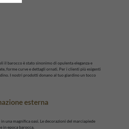
i il barocco è stato sinonimo di opulenta eleganza e
te, forme curve e dettagli ornati. Per i clienti più esigenti
rdino. I nostri prodotti donano al tuo giardino un tocco
nazione esterna
 in una magnifica oasi. Le decorazioni del marciapiede
ce in epoca barocca.