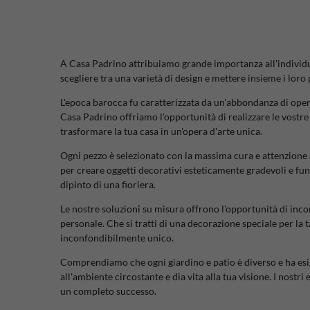
A Casa Padrino attribuiamo grande importanza all'individual
scegliere tra una varietà di design e mettere insieme i loro 
L'epoca barocca fu caratterizzata da un'abbondanza di opere d
Casa Padrino offriamo l'opportunità di realizzare le vostre i
trasformare la tua casa in un'opera d'arte unica.
Ogni pezzo è selezionato con la massima cura e attenzione ai
per creare oggetti decorativi esteticamente gradevoli e funzi
dipinto di una fioriera.
Le nostre soluzioni su misura offrono l'opportunità di incor
personale. Che si tratti di una decorazione speciale per la 
inconfondibilmente unico.
Comprendiamo che ogni giardino e patio è diverso e ha esige
all'ambiente circostante e dia vita alla tua visione. I nostri
un completo successo.