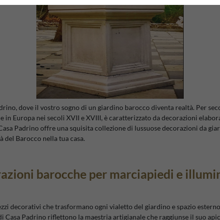
no, dove il vostro sogno di un giardino barocco diventa realtà. Per secol
ce in Europa nei secoli XVII e XVIII, è caratterizzato da decorazioni elabora
a, Casa Padrino offre una squisita collezione di lussuose decorazioni da gia
tà del Barocco nella tua casa.
azioni barocche per marciapiedi e illumi
zi decorativi che trasformano ogni vialetto del giardino e spazio esterno
di Casa Padrino riflettono la maestria artigianale che raggiunse il suo api