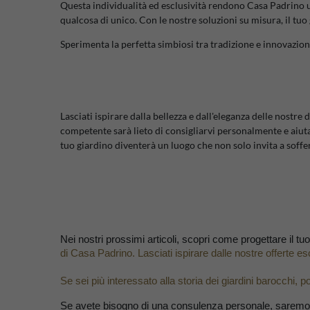
Questa individualità ed esclusività rendono Casa Padrino un
qualcosa di unico. Con le nostre soluzioni su misura, il tuo
Sperimenta la perfetta simbiosi tra tradizione e innovazione
Lasciati ispirare dalla bellezza e dall'eleganza delle nostr
competente sarà lieto di consigliarvi personalmente e aiutarv
tuo giardino diventerà un luogo che non solo invita a soffer
Nei nostri prossimi articoli, scopri come
progettare il t
di Casa Padrino.
Lasciati ispirare dalle nostre offerte e
Se sei più interessato alla storia dei giardini barocchi
Se avete bisogno di una consulenza personale, saremo l