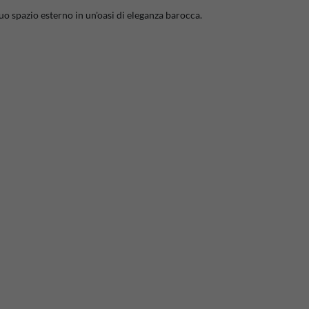
uo spazio esterno in un'oasi di eleganza barocca.