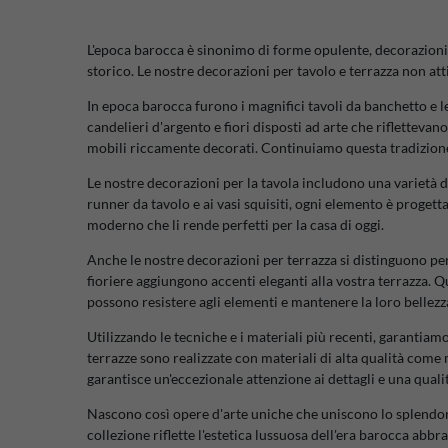
L'epoca barocca è sinonimo di forme opulente, decorazioni d
storico. Le nostre decorazioni per tavolo e terrazza non att
In epoca barocca furono i magnifici tavoli da banchetto e le 
candelieri d'argento e fiori disposti ad arte che rifletteva
mobili riccamente decorati. Continuiamo questa tradizione 
Le nostre decorazioni per la tavola includono una varietà di
runner da tavolo e ai vasi squisiti, ogni elemento è progetta
moderno che li rende perfetti per la casa di oggi.
Anche le nostre decorazioni per terrazza si distinguono per 
fioriere aggiungono accenti eleganti alla vostra terrazza. Q
possono resistere agli elementi e mantenere la loro bellezza
Utilizzando le tecniche e i materiali più recenti, garantiam
terrazze sono realizzate con materiali di alta qualità come 
garantisce un'eccezionale attenzione ai dettagli e una quali
Nascono così opere d'arte uniche che uniscono lo splendore 
collezione riflette l'estetica lussuosa dell'era barocca abbra