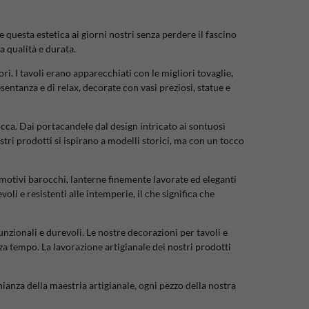
questa estetica ai giorni nostri senza perdere il fascino
a qualità e durata.
ri. I tavoli erano apparecchiati con le migliori tovaglie,
sentanza e di relax, decorate con vasi preziosi, statue e
occa. Dai portacandele dal design intricato ai sontuosi
ostri prodotti si ispirano a modelli storici, ma con un tocco
n motivi barocchi, lanterne finemente lavorate ed eleganti
li e resistenti alle intemperie, il che significa che
unzionali e durevoli. Le nostre decorazioni per tavoli e
za tempo. La lavorazione artigianale dei nostri prodotti
ianza della maestria artigianale, ogni pezzo della nostra