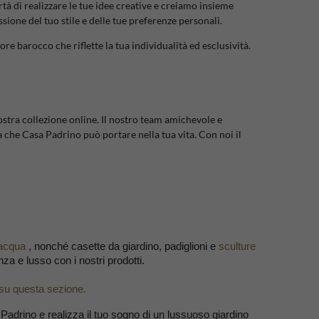
à di realizzare le tue idee creative e creiamo insieme
sione del tuo stile e delle tue preferenze personali.
e barocco che riflette la tua individualità ed esclusività.
nostra collezione online. Il nostro team amichevole e
za che Casa Padrino può portare nella tua vita. Con noi il
'acqua
, nonché casette da giardino, padiglioni e
sculture
a e lusso con i nostri prodotti.
 su questa sezione.
Padrino e realizza il tuo sogno di un lussuoso giardino