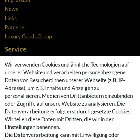
News
Links
Ratgeber
Luxury Goods Group
Service
Zahlungsarten
Wir verwenden Cookies und ähnliche Technologien auf
Versandarten & -kosten
unserer Website und verarbeiten personenbezogene
Widerrufsrecht
Daten von Besucher:innen unserer Webseite (z.B. IP-
Adresse), um z.B. Inhalte und Anzeigen zu
Rückgaberecht
personalisieren, Medien von Drittanbietern einzubinden
Vertrag widerrufen
oder Zugriffe auf unsere Website zu analysieren. Die
Warenkorb
Datenverarbeitung erfolgt erst durch gesetzte Cookies.
Hilfe
Wir teilen diese Daten mit Dritten, die wir in den
Einstellungen benennen.
Social Media
Die Datenverarbeitung kann mit Einwilligung oder