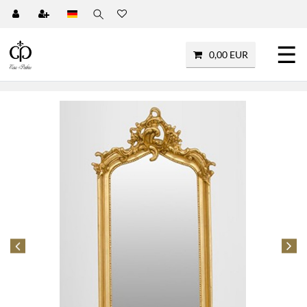
☰
0,00 EUR