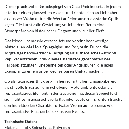
Dieser prachtvolle Barockspiegel von Casa Padrino setzt in jedem
Interieur einen glanzvollen Akzent und richtet sich an Liebhaber
exklusiver Wohnkultur, die Wert auf eine ausdrucksstarke Optik
legen. Die kunstvolle Gestaltung verleiht dem Raum eine
Atmosphäre von historischer Eleganz und visueller Tiefe.
Das Modell ist massiv verarbeitet und vereint hochwertige
Materialien wie Holz, Spiegelglas und Polyresin. Durch die
sorgfältige handwerkliche Fertigung als authentisches Antik Stil
Replikat entstehen individuelle Charaktereigenschaften wie
Farbabplatzungen, Unebenheiten oder Antikspuren, die jedes
Exemplar zu einem unverwechselbaren Unikat machen.
Ob als luxuriöser Blickfang im herrschaftlichen Eingangsbereich,
als stilvolle Ergänzung im gehobenen Hotelambiente oder als
repräsentatives Element in der Gastronomie, dieser Spiegel fügt
sich nahtlos in anspruchsvolle Raumkonzepte ein. Er unterstreicht
den individuellen Charakter privater Wohnräume ebenso wie
repräsentative Flächen bei exklusiven Events.
Technische Daten:
Material: Holz, Spiegelglas, Polyresin