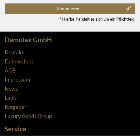
Abonnieren
** Hierbei handelt es sich um ein Pflichtfeld.
Demotex GmbH
Kontakt
Datenschutz
AGB
Impressum
News
Links
Ratgeber
Luxury Goods Group
Service