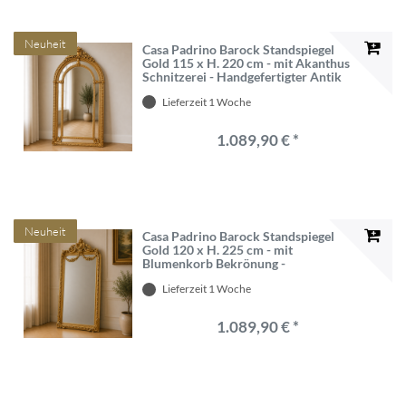
Neuheit
Casa Padrino Barock Standspiegel
Gold 115 x H. 220 cm - mit Akanthus
Schnitzerei - Handgefertigter Antik
Stil Ganzkörperspiegel - Garderoben
Lieferzeit 1 Woche
Spiegel - Schlafzimmer Spiegel -
Barock Möbel
1.089,90 € *
Neuheit
Casa Padrino Barock Standspiegel
Gold 120 x H. 225 cm - mit
Blumenkorb Bekrönung -
Handgefertigter Antik Stil
Lieferzeit 1 Woche
Ganzkörperspiegel - Garderoben
Spiegel - Schlafzimmer Spiegel -
Barock Möbel
1.089,90 € *