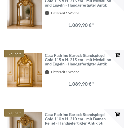
Gold 115 x H. 215 cm - mit Medaillon
und Engeln - Handgefertigter Antik
Stil Ganzkörperspiegel - Garderoben
Lieferzeit 1 Woche
Spiegel - Schlafzimmer Spiegel -
Barock Möbel
1.089,90 € *
Neuheit
Casa Padrino Barock Standspiegel
Gold 115 x H. 215 cm - mit Medaillon
und Engeln - Handgefertigter Antik
Stil Ganzkörperspiegel - Garderoben
Lieferzeit 1 Woche
Spiegel - Schlafzimmer Spiegel -
Barock Möbel
1.089,90 € *
Neuheit
Casa Padrino Barock Standspiegel
Gold 110 x H. 210 cm - mit Damen
Relief - Handgefertigter Antik Stil
Ganzkörperspiegel - Garderoben