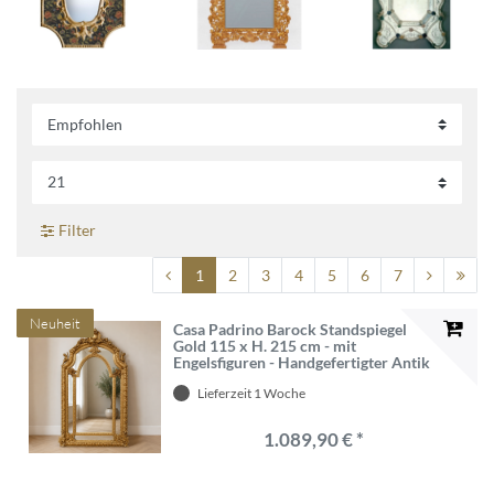
Filter
1
2
3
4
5
6
7
Neuheit
Casa Padrino Barock Standspiegel
Gold 115 x H. 215 cm - mit
Engelsfiguren - Handgefertigter Antik
Stil Ganzkörperspiegel - Garderoben
Lieferzeit 1 Woche
Spiegel - Schlafzimmer Spiegel -
Barock Möbel
1.089,90 € *