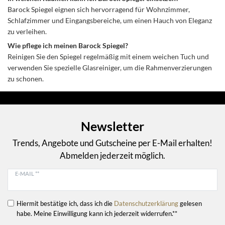
Barock Spiegel eignen sich hervorragend für Wohnzimmer,
Schlafzimmer und Eingangsbereiche, um einen Hauch von Eleganz
zu verleihen.
Wie pflege ich meinen Barock Spiegel?
Reinigen Sie den Spiegel regelmäßig mit einem weichen Tuch und
verwenden Sie spezielle Glasreiniger, um die Rahmenverzierungen
zu schonen.
Newsletter
Trends, Angebote und Gutscheine per E-Mail erhalten!
Abmelden jederzeit möglich.
E-MAIL **
Hiermit bestätige ich, dass ich die
Daten­schutz­erklärung
gelesen
habe. Meine Einwilligung kann ich jederzeit widerrufen.**