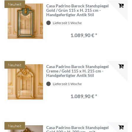
Neuheit
Casa Padrino Barock Standspiegel
Gold / Grün 115 x H. 215 cm -
Handgefertigter Antik Stil
Ganzkörperspiegel - Garderoben
Lieferzeit 1 Woche
Spiegel - Schlafzimmer Spiegel -
Barock Möbel
1.089,90 € *
Neuheit
Casa Padrino Barock Standspiegel
Creme / Gold 115 x H. 215 cm -
Handgefertigter Antik Stil
Ganzkörperspiegel - Garderoben
Lieferzeit 1 Woche
Spiegel - Schlafzimmer Spiegel -
Barock Möbel
1.089,90 € *
Neuheit
Casa Padrino Barock Standspiegel
Gold 100 x H. 200 cm - mit