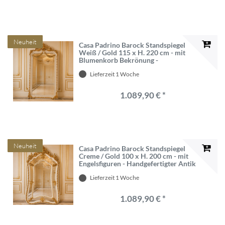
Neuheit
Casa Padrino Barock Standspiegel
Weiß / Gold 115 x H. 220 cm - mit
Blumenkorb Bekrönung -
Handgefertigter Antik Stil
Lieferzeit 1 Woche
Ganzkörperspiegel - Garderoben
Spiegel - Schlafzimmer Spiegel -
Barock Möbel
1.089,90 € *
Neuheit
Casa Padrino Barock Standspiegel
Creme / Gold 100 x H. 200 cm - mit
Engelsfiguren - Handgefertigter Antik
Stil Ganzkörperspiegel - Garderoben
Lieferzeit 1 Woche
Spiegel - Schlafzimmer Spiegel -
Barock Möbel
1.089,90 € *