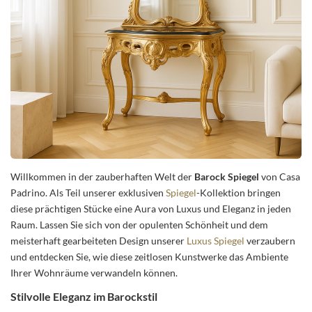
Willkommen in der zauberhaften Welt der
Barock Spiegel
von Casa
Padrino. Als Teil unserer exklusiven
Spiegel
-Kollektion bringen
diese prächtigen Stücke eine Aura von Luxus und Eleganz in jeden
Raum. Lassen Sie sich von der opulenten Schönheit und dem
meisterhaft gearbeiteten Design unserer
Luxus Spiegel
verzaubern
und entdecken Sie, wie diese zeitlosen Kunstwerke das Ambiente
Ihrer Wohnräume verwandeln können.
Stilvolle Eleganz im Barockstil