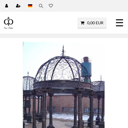
☰
0,00 EUR