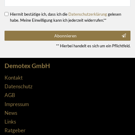
Hiermit bestätige ich, dass ich die
Daten­schutz­erklärung
gelesen
habe. Meine Einwilligung kann ich jederzeit widerrufen.**
Abonnieren
** Hierbei handelt es sich um ein Pflichtfeld.
Demotex GmbH
Kontakt
Datenschutz
AGB
Impressum
News
Links
Ratgeber