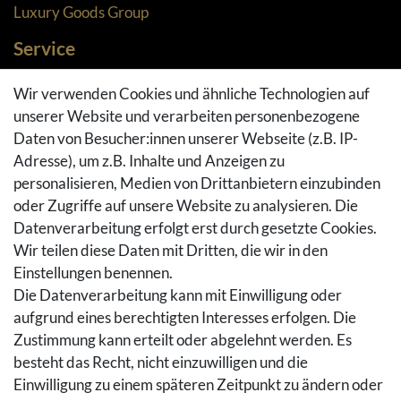
Luxury Goods Group
Service
Zahlungsarten
Wir verwenden Cookies und ähnliche Technologien auf
Versandarten & -kosten
unserer Website und verarbeiten personenbezogene
Widerrufsrecht
Daten von Besucher:innen unserer Webseite (z.B. IP-
Adresse), um z.B. Inhalte und Anzeigen zu
Rückgaberecht
personalisieren, Medien von Drittanbietern einzubinden
Vertrag widerrufen
oder Zugriffe auf unsere Website zu analysieren. Die
Warenkorb
Datenverarbeitung erfolgt erst durch gesetzte Cookies.
Hilfe
Wir teilen diese Daten mit Dritten, die wir in den
Einstellungen benennen.
Social Media
Die Datenverarbeitung kann mit Einwilligung oder
Facebook
aufgrund eines berechtigten Interesses erfolgen. Die
Instagram
Zustimmung kann erteilt oder abgelehnt werden. Es
Pinterest
besteht das Recht, nicht einzuwilligen und die
Youtube
Einwilligung zu einem späteren Zeitpunkt zu ändern oder
Houzz