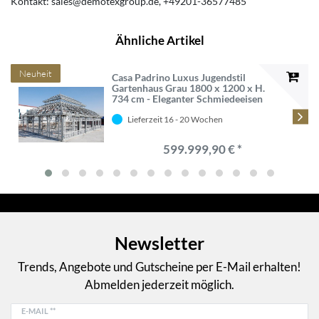
Kontakt:
sales@demotexgroup.de
+49201-36577485
Ähnliche Artikel
Neuheit
Casa Padrino Luxus Jugendstil
Gartenhaus Grau 1800 x 1200 x H.
734 cm - Eleganter Schmiedeeisen
Pavillon - Edel & Prunkvoll
Lieferzeit 16 - 20 Wochen
599.999,90 € *
Newsletter
Trends, Angebote und Gutscheine per E-Mail erhalten!
Abmelden jederzeit möglich.
E-MAIL **