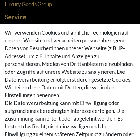
Luxury Goods Group
Service
Zahlungsarten
Wir verwenden Cookies und ähnliche Technologien auf
Versandarten & -kosten
unserer Website und verarbeiten personenbezogene
Widerrufsrecht
Daten von Besucher:innen unserer Webseite (z.B. IP-
Adresse), um z.B. Inhalte und Anzeigen zu
Rückgaberecht
personalisieren, Medien von Drittanbietern einzubinden
Vertrag widerrufen
oder Zugriffe auf unsere Website zu analysieren. Die
Warenkorb
Datenverarbeitung erfolgt erst durch gesetzte Cookies.
Hilfe
Wir teilen diese Daten mit Dritten, die wir in den
Einstellungen benennen.
Social Media
Die Datenverarbeitung kann mit Einwilligung oder
Facebook
aufgrund eines berechtigten Interesses erfolgen. Die
Instagram
Zustimmung kann erteilt oder abgelehnt werden. Es
Pinterest
besteht das Recht, nicht einzuwilligen und die
Youtube
Einwilligung zu einem späteren Zeitpunkt zu ändern oder
Houzz