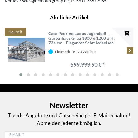
Kontakt:
sales@demotexgroup.de
+49201-36577485
Ähnliche Artikel
Neuheit
Casa Padrino Luxus Jugendstil
Gartenhaus Grau 1800 x 1200 x H.
734 cm - Eleganter Schmiedeeisen
Pavillon - Edel & Prunkvoll
Lieferzeit 16 - 20 Wochen
599.999,90 € *
Newsletter
Trends, Angebote und Gutscheine per E-Mail erhalten!
Abmelden jederzeit möglich.
E-MAIL **