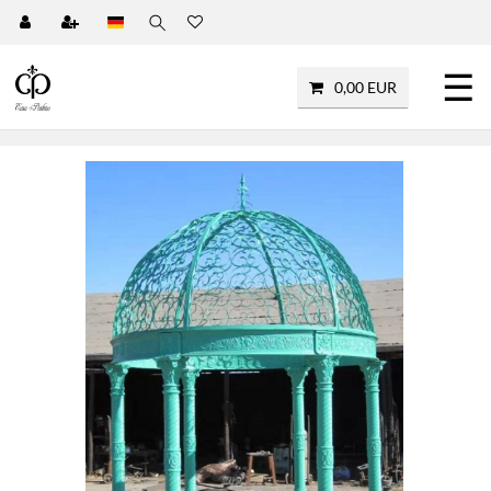
☰
0,00 EUR