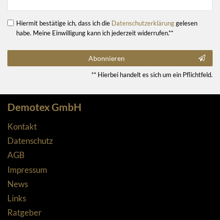
Hiermit bestätige ich, dass ich die
Daten­schutz­erklärung
gelesen
habe. Meine Einwilligung kann ich jederzeit widerrufen.**
Abonnieren
** Hierbei handelt es sich um ein Pflichtfeld.
Demotex GmbH
Kontakt
Datenschutz
AGB
Impressum
News
Links
Ratgeber