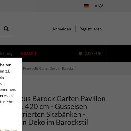
0
Anmelden
Registrieren
tellung
$ SALE $
0,00 EUR
beiten
rten Sitzbänken - Prunkvolle Garten Deko im Barockstil
um z.B.
oder
rch
benennen.
teresses
ino Luxus Barock Garten Pavillon
, nicht
00 x H. 420 cm - Gusseisen
it integrierten Sitzbänken -
e Garten Deko im Barockstil
tellungen