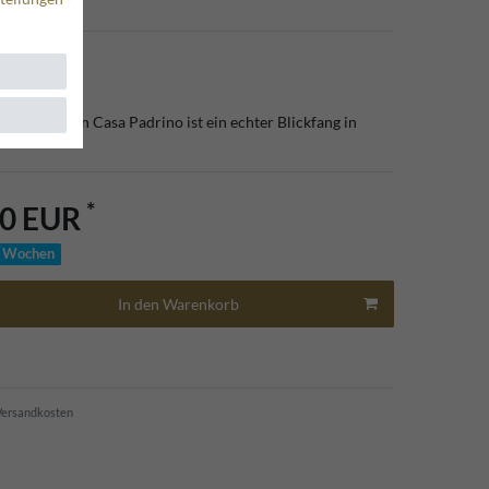
6
 Pavillon von Casa Padrino ist ein echter Blickfang in
*
90 EUR
20 Wochen
In den Warenkorb
ersandkosten