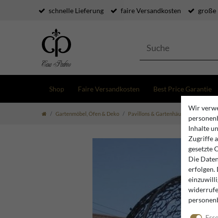
schnelle Lieferung
faire Versandkosten
große
Shop
Faire Versandkosten
Best Price Garantie
Wir verwe
Gartenmöbel, Öfen & Deko
Pavillons & Gartenhäuser
Casa Pad
personenb
Inhalte u
Zugriffe 
gesetzte 
Die Daten
erfolgen.
einzuwill
widerrufe
personen
Esse