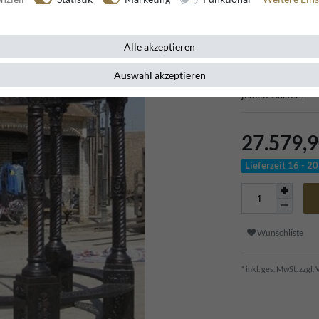
Artikelnummer
11508
Alle akzeptieren
Auswahl akzeptieren
Dieser prunkvolle
jedem Garten!
27.579,
Lieferzeit 16 - 
Wunschliste
* inkl. ges. MwSt. zzgl.
V