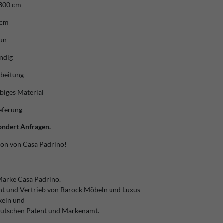
300 cm
 cm
aun
ndig
rbeitung
ebiges Material
eferung
ondert Anfragen.
ion von Casa Padrino!
Marke Casa Padrino.
ent und Vertrieb von Barock Möbeln und Luxus
keln und
eutschen Patent und Markenamt.