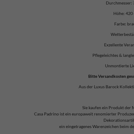
Durchmesser: 
Höhe: 420
Farbe: br
Wetterbestä
Exzellente Vera
Pflegeleichtes & langl
Unmontierte Li
Bitte Versandkosten ges
Aus der Luxus Barock Kollekt
Sie kaufen ein Produkt der 
Casa Padrino ist ein europaweit renomierter Produz
Dekorationsarti
ein eingetragenes Warenzeichen beim d