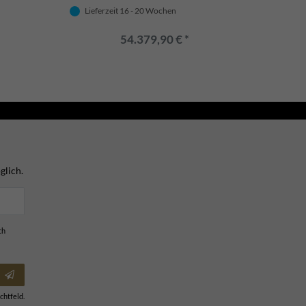
Pavillon - Edel & Prunkvoll
Sitzbän
Barocks
Lieferzeit 16 - 20 Wochen
Lief
54.379,90 € *
glich.
ch
chtfeld.