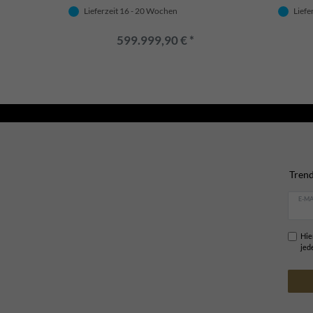
Edel & Prunkvoll
Statuen 
Prunkvo
Lieferzeit 16 - 20 Wochen
Liefe
Deko
599.999,90 € *
Trend
E-MA
Hie
jed