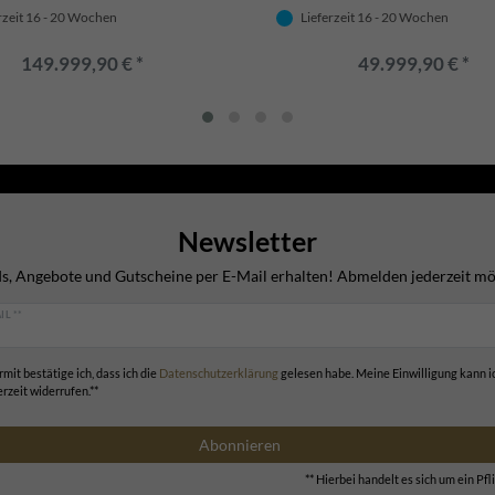
und integrierten Sitzbänken -
Edel & Prunkvoll
lle Barock & Jugendstil Garten
rzeit 16 - 20 Wochen
Lieferzeit 16 - 20 Wochen
149.999,90 € *
49.999,90 € *
Newsletter
s, Angebote und Gutscheine per E-Mail erhalten! Abmelden jederzeit mö
IL **
rmit bestätige ich, dass ich die
Daten­schutz­erklärung
gelesen habe. Meine Einwilligung kann i
erzeit widerrufen.**
Abonnieren
** Hierbei handelt es sich um ein Pfli