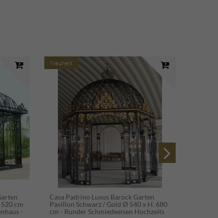
Neuheit
Neuhei
Garten
Casa Padrino Luxus Barock Garten
Casa P
. 520 cm
Pavillon Schwarz / Gold Ø 540 x H. 680
Pavillo
enhaus -
cm - Runder Schmiedeeisen Hochzeits
Gusseis