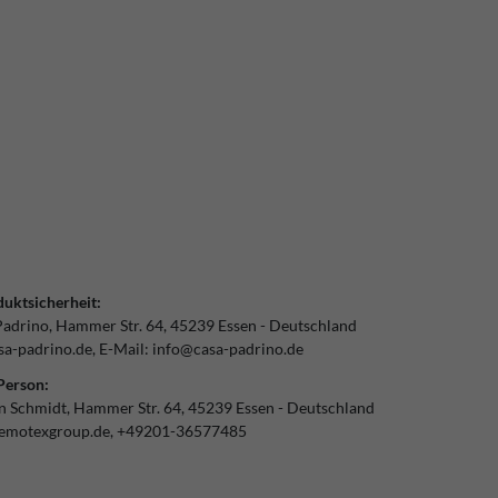
uktsicherheit:
Padrino
Hammer Str.
64
45239
Essen
Deutschland
a-padrino.de
E-Mail:
info@casa-padrino.de
Person:
an Schmidt
Hammer Str.
64
45239
Essen
Deutschland
emotexgroup.de
+49201-36577485