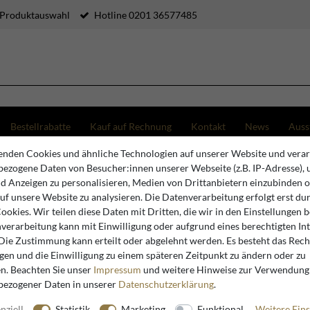
 Produktauswahl
Hotline 0201 36577485
Bestellrabatte
Kauf auf Rechnung
Kontakt
News
Auss
nden Cookies und ähnliche Technologien auf unserer Website und verar
rino Luxus Barock Garten Pavillon Braun Ø 300 x H. 420 cm - Gusseisen Pavillon mit integrie
ezogene Daten von Besucher:innen unserer Webseite (z.B. IP-Adresse), 
nd Anzeigen zu personalisieren, Medien von Drittanbietern einzubinden 
auf unsere Website zu analysieren. Die Datenverarbeitung erfolgt erst du
Casa Padrino
Cookies. Wir teilen diese Daten mit Dritten, die wir in den Einstellungen 
verarbeitung kann mit Einwilligung oder aufgrund eines berechtigten In
Casa Padr
 Die Zustimmung kann erteilt oder abgelehnt werden. Es besteht das Recht
Braun Ø 3
igen und die Einwilligung zu einem späteren Zeitpunkt zu ändern oder zu
Pavillon m
n. Beachten Sie unser
Impressum
und weitere Hinweise zur Verwendung
bezogener Daten in unserer
Daten­schutz­erklärung
.
Prunkvoll
nziell
Statistik
Marketing
Funktional
Weitere Eins