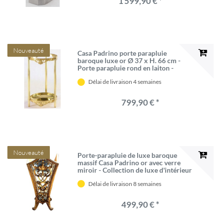
1 599,90 € *
Nouveauté
Casa Padrino porte parapluie
baroque luxe or Ø 37 x H. 66 cm -
Porte parapluie rond en laiton -
Accessoires pour Hôtels et
Délai de livraison 4 semaines
Restaurants
799,90 € *
Nouveauté
Porte-parapluie de luxe baroque
massif Casa Padrino or avec verre
miroir - Collection de luxe d'intérieur
d'hôtel - Édition limitée
Délai de livraison 8 semaines
499,90 € *