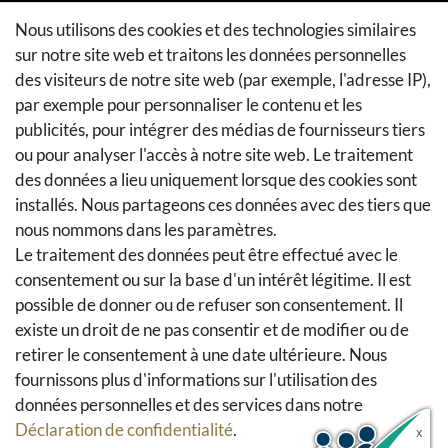
Méthodes de paiement
Nous utilisons des cookies et des technologies similaires
sur notre site web et traitons les données personnelles
Méthodes et coûts de transport
des visiteurs de notre site web (par exemple, l'adresse IP),
Droit de rétractation
par exemple pour personnaliser le contenu et les
Retours
publicités, pour intégrer des médias de fournisseurs tiers
Se rétracter du contrat
ou pour analyser l'accès à notre site web. Le traitement
Panier d'achat
des données a lieu uniquement lorsque des cookies sont
A la caisse
installés. Nous partageons ces données avec des tiers que
nous nommons dans les paramètres.
Aide
Le traitement des données peut être effectué avec le
Social Media
consentement ou sur la base d'un intérêt légitime. Il est
possible de donner ou de refuser son consentement. Il
Facebook
existe un droit de ne pas consentir et de modifier ou de
Instagram
retirer le consentement à une date ultérieure. Nous
Pinterest
fournissons plus d'informations sur l'utilisation des
Youtube
données personnelles et des services dans notre
Houzz
Déclaration de confidentialité
.