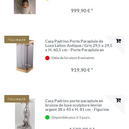
999,90 € *
Nouveauté
Casa Padrino Porte Parapluie de
Luxe Laiton Antique / Gris 29,5 x 29,5
x H. 60,5 cm - Porte Parapluie en
Métal avec Verre Teinté - Accessoires
Délai de livraison 8 semaines
Hôtel & Restaurant - Accessoires de
Luxe
919,90 € *
Nouveauté
Casa Padrino porte-parapluie en
bronze de luxe sculpture lévrier
argent 38 x 43 x H. 81 cm - Figurine
décorative en bronze - Collection de
Disponible sous 3-5 jours.
Luxe