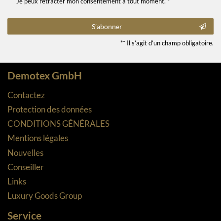
Je peux rétracter mon consentement à tout moment.**
S’abonner
** Il s’agit d’un champ obligatoire.
Demotex GmbH
Contactez
Protection des données
CONDITIONS GÉNÉRALES
Mentions légales
Nouvelles
Conseiller
Links
Luxury Goods Group
Service