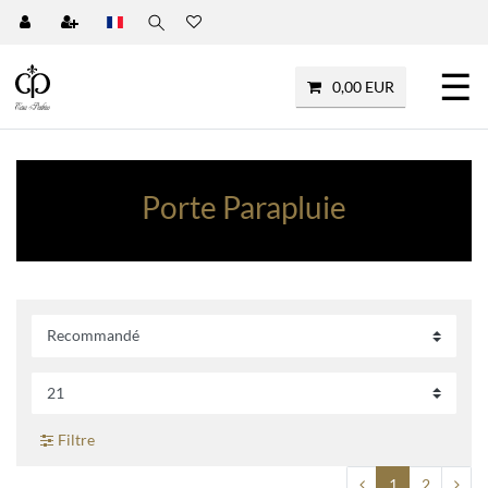
☰
0,00 EUR
Porte Parapluie
Filtre
1
2