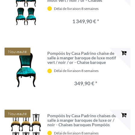
motif vert / noir / or - Chaises
baroques Pompöös conçues par
Délai de livraison 8 semaines
Harald Glööckler - 4 Chaises de salle
à manger
1 349,90 € *
Nouveauté
Pompöös by Casa Padrino chaise de
salle à manger baroque de luxe motif
vert / noir / or - Chaise baroque
pompeuse conçue par Harald
Délai de livraison 8 semaines
Glööckler - Mobilier de salle à
manger baroque
349,90 € *
Nouveauté
Pompöös by Casa Padrino chaises de
salle à manger baroques de luxe or /
noir - Chaises baroques Pompöös
conçues par Harald Glööckler - 6
Délai de livraison 8 semaines
Chaises de salle à manger