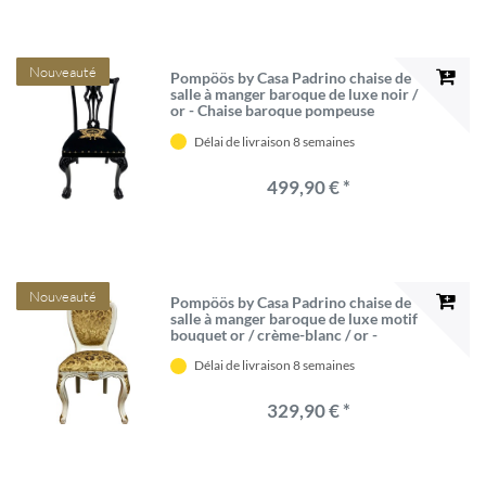
Nouveauté
Pompöös by Casa Padrino chaise de
salle à manger baroque de luxe noir /
or - Chaise baroque pompeuse
conçue par Harald Glööckler -
Délai de livraison 8 semaines
Mobilier de salle à manger baroque
499,90 € *
Nouveauté
Pompöös by Casa Padrino chaise de
salle à manger baroque de luxe motif
bouquet or / crème-blanc / or -
Chaise baroque pompeuse conçue
Délai de livraison 8 semaines
par Harald Glööckler - Mobilier de
salle à manger baroque
329,90 € *