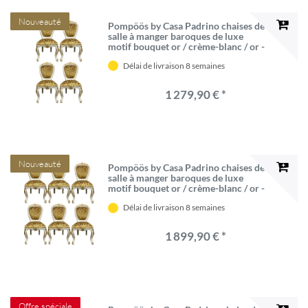
Nouveauté
Pompöös by Casa Padrino chaises de
salle à manger baroques de luxe
motif bouquet or / crème-blanc / or -
Chaises baroques Pompöös conçues
Délai de livraison 8 semaines
par Harald Glööckler - 4 Chaises de
salle à manger
1 279,90 € *
Nouveauté
Pompöös by Casa Padrino chaises de
salle à manger baroques de luxe
motif bouquet or / crème-blanc / or -
Chaises baroques Pompöös conçues
Délai de livraison 8 semaines
par Harald Glööckler - 6 Chaises de
salle à manger
1 899,90 € *
Offre spéciale