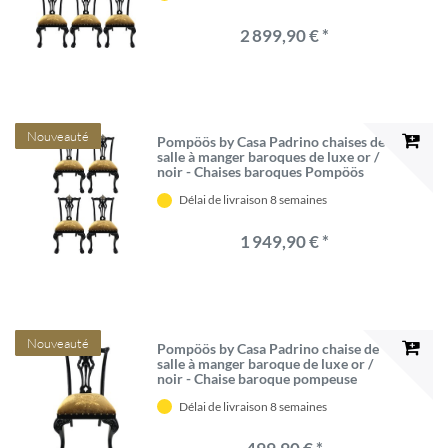
2 899,90 € *
Nouveauté
Pompöös by Casa Padrino chaises de
salle à manger baroques de luxe or /
noir - Chaises baroques Pompöös
conçues par Harald Glööckler - 4
Délai de livraison 8 semaines
Chaises de salle à manger
1 949,90 € *
Nouveauté
Pompöös by Casa Padrino chaise de
salle à manger baroque de luxe or /
noir - Chaise baroque pompeuse
conçue par Harald Glööckler -
Délai de livraison 8 semaines
Mobilier de salle à manger baroque