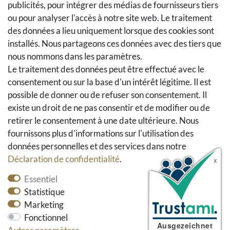
publicités, pour intégrer des médias de fournisseurs tiers
Se rétracter du contrat
ou pour analyser l'accès à notre site web. Le traitement
Panier d'achat
des données a lieu uniquement lorsque des cookies sont
A la caisse
installés. Nous partageons ces données avec des tiers que
nous nommons dans les paramètres.
Aide
Le traitement des données peut être effectué avec le
Social Media
consentement ou sur la base d'un intérêt légitime. Il est
possible de donner ou de refuser son consentement. Il
Facebook
existe un droit de ne pas consentir et de modifier ou de
Instagram
retirer le consentement à une date ultérieure. Nous
Pinterest
fournissons plus d'informations sur l'utilisation des
Youtube
données personnelles et des services dans notre
Houzz
Déclaration de confidentialité
.
Essentiel
Statistique
Marketing
Fonctionnel