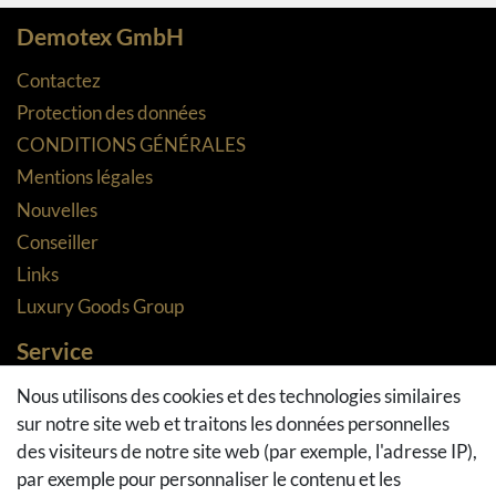
Demotex GmbH
Contactez
Protection des données
CONDITIONS GÉNÉRALES
Mentions légales
Nouvelles
Conseiller
Links
Luxury Goods Group
Service
Méthodes de paiement
Nous utilisons des cookies et des technologies similaires
sur notre site web et traitons les données personnelles
Méthodes et coûts de transport
des visiteurs de notre site web (par exemple, l'adresse IP),
Droit de rétractation
par exemple pour personnaliser le contenu et les
Retours