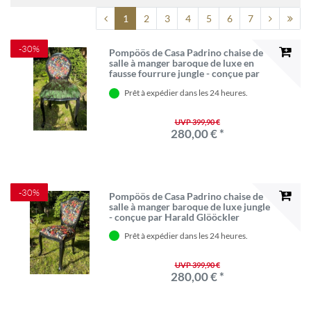
1
2
3
4
5
6
7
-30%
Pompöös de Casa Padrino chaise de
salle à manger baroque de luxe en
fausse fourrure jungle - conçue par
Harald Glööckler
Prêt à expédier dans les 24 heures.
UVP 399,90 €
280,00 € *
-30%
Pompöös de Casa Padrino chaise de
salle à manger baroque de luxe jungle
- conçue par Harald Glööckler
Prêt à expédier dans les 24 heures.
UVP 399,90 €
280,00 € *