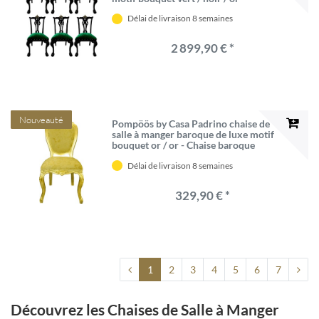
Chaises baroques Pompöös conçues
Délai de livraison 8 semaines
par Harald Glööckler - 6 Chaises de
salle à manger
2 899,90 € *
Nouveauté
Pompöös by Casa Padrino chaise de
salle à manger baroque de luxe motif
bouquet or / or - Chaise baroque
pompeuse conçue par Harald
Délai de livraison 8 semaines
Glööckler - Mobilier de salle à
manger baroque
329,90 € *
1
2
3
4
5
6
7
Découvrez les Chaises de Salle à Manger