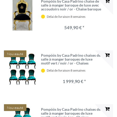
Pompöös by Casa Padrino chaise de
salle à manger baroque de luxe avec
accoudoirs noir / or - Chaise baroque
Pompöös conçue par Harald
Délai de livraison 8 semaines
Glööckler - Mobilier de salle à
manger baroque
549,90 € *
Nouveauté
Pompöös by Casa Padrino chaises de
salle à manger baroques de luxe
motif vert / noir / or - Chaises
baroques Pompöös conçues par
Délai de livraison 8 semaines
Harald Glööckler - 6 Chaises de salle
à manger
1 999,90 € *
Nouveauté
Pompöös by Casa Padrino chaises de
salle à manger baroques de luxe