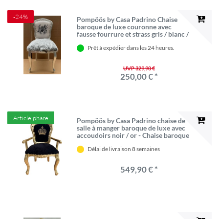
-24%
Pompöös by Casa Padrino Chaise
baroque de luxe couronne avec
fausse fourrure et strass gris / blanc /
argent - Chaise baroque Pompööser
Prêt à expédier dans les 24 heures.
conçue par Harald Glööckler
UVP 329,90 €
250,00 € *
Article phare
Pompöös by Casa Padrino chaise de
salle à manger baroque de luxe avec
accoudoirs noir / or - Chaise baroque
Pompöös conçue par Harald
Délai de livraison 8 semaines
Glööckler - Meubles de salle à
manger baroques pompeux
549,90 € *