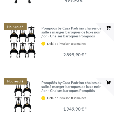
499,90 € *
Nouveauté
Pompöös by Casa Padrino chaises de
salle à manger baroques de luxe noir
/ or - Chaises baroques Pompöös
conçues par Harald Glööckler - 6
Délai de livraison 8 semaines
Chaises de salle à manger
2 899,90 € *
Nouveauté
Pompöös by Casa Padrino chaises de
salle à manger baroques de luxe noir
/ or - Chaises baroques Pompöös
conçues par Harald Glööckler - 4
Délai de livraison 8 semaines
Chaises de salle à manger
1 949,90 € *