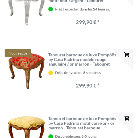
motif noir / argent - tabouret
baroque pompööser conçu par
Prêt à expédier dans les 24 heures.
Harald Glööckler
299,90 € *
Nouveauté
Tabouret baroque de luxe Pompöös
by Casa Padrino modèle rouge
angulaire / or marron - Tabouret
baroque Pompööser conçu par
Délai de livraison 8 semaines
Harald Glööckler
299,90 € *
Tabouret baroque de luxe Pompöös
by Casa Padrino motif carré or / or
marron - Tabouret baroque
Pompööser conçu par Harald
Disponible sous 3-5 jours.
Glööckler