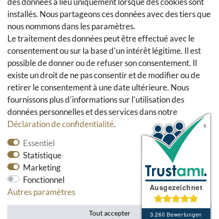
des données a lieu uniquement lorsque des cookies sont
A la caisse
installés. Nous partageons ces données avec des tiers que
nous nommons dans les paramètres.
Aide
Le traitement des données peut être effectué avec le
Social Media
consentement ou sur la base d'un intérêt légitime. Il est
possible de donner ou de refuser son consentement. Il
Facebook
existe un droit de ne pas consentir et de modifier ou de
Instagram
retirer le consentement à une date ultérieure. Nous
Pinterest
fournissons plus d'informations sur l'utilisation des
Youtube
données personnelles et des services dans notre
Houzz
Déclaration de confidentialité
.
Essentiel
Statistique
Marketing
Fonctionnel
Autres paramètres
* tous les prix incluent la TVA et les frais d'envoi.
Tout accepter