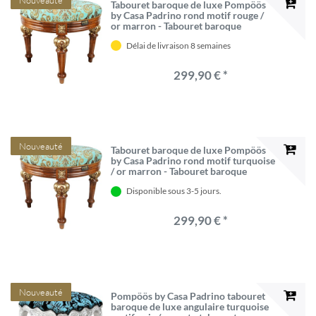
Nouveauté
Tabouret baroque de luxe Pompöös
by Casa Padrino rond motif rouge /
or marron - Tabouret baroque
Pompööser conçu par Harald
Délai de livraison 8 semaines
Glööckler
299,90 € *
Nouveauté
Tabouret baroque de luxe Pompöös
by Casa Padrino rond motif turquoise
/ or marron - Tabouret baroque
Pompööser conçu par Harald
Disponible sous 3-5 jours.
Glööckler
299,90 € *
Nouveauté
Pompöös by Casa Padrino tabouret
baroque de luxe angulaire turquoise