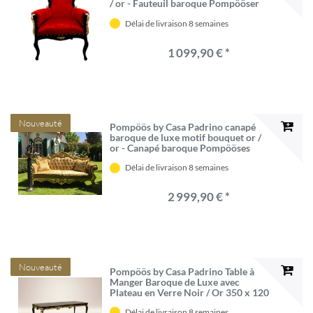
/ or - Fauteuil baroque Pompööser
par Harald Glööckler
Délai de livraison 8 semaines
1 099,90 € *
Nouveauté
Pompöös by Casa Padrino canapé
baroque de luxe motif bouquet or /
or - Canapé baroque Pompööses
conçu par Harald Glööckler
Délai de livraison 8 semaines
2 999,90 € *
Nouveauté
Pompöös by Casa Padrino Table à
Manger Baroque de Luxe avec
Plateau en Verre Noir / Or 350 x 120
x H. 80 cm - Table à Manger pompe
Délai de livraison 8 semaines