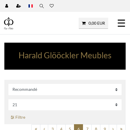
☰
0,00 EUR
Harald Glööckler Meubles
Filtre
3
4
5
6
7
8
9