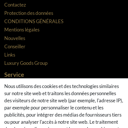
Contactez
Protection des données
CONDITIONS GÉNÉRALES
Mentions légales
Nouvelles
Conseiller
Links
Luxury Goods Group
Service
Méthodes de paiement
Nous utilisons des cookies et des technologies similaires
sur notre site web et traitons les données personnelles
Méthodes et coûts de transport
des visiteurs de notre site web (par exemple, l'adresse IP),
Droit de rétractation
par exemple pour personnaliser le contenu et les
Retours
publicités, pour intégrer des médias de fournisseurs tiers
Se rétracter du contrat
ou pour analyser l'accès à notre site web. Le traitement
Panier d'achat