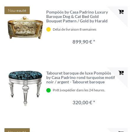
Nouveauté
Pompöös by Casa Padrino Luxury
Baroque Dog & Cat Bed Gold
Bouquet Pattern / Gold by Harald
Glööckler
Délai de livraison 8 semaines
899,90 € *
Tabouret baroque de luxe Pompöös
by Casa Padrino rond turquoise motif
noir / argent - Tabouret baroque
Pompööser conçu par Harald
Prêt à expédier dans les 24 heures.
Glööckler
320,00 € *