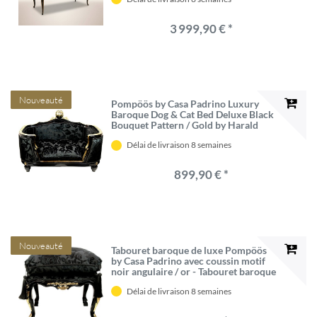
Pompöös conçue par Harald
Glööckler
3 999,90 € *
Nouveauté
Pompöös by Casa Padrino Luxury
Baroque Dog & Cat Bed Deluxe Black
Bouquet Pattern / Gold by Harald
Glööckler
Délai de livraison 8 semaines
899,90 € *
Nouveauté
Tabouret baroque de luxe Pompöös
by Casa Padrino avec coussin motif
noir angulaire / or - Tabouret baroque
Pompööser conçu par Harald
Délai de livraison 8 semaines
Glööckler