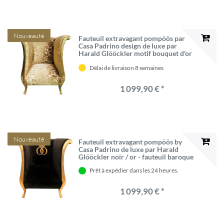
Nouveauté
Fauteuil extravagant pompöös par
Casa Padrino design de luxe par
Harald Glööckler motif bouquet d'or
/ or - fauteuil baroque
Délai de livraison 8 semaines
1 099,90 € *
Nouveauté
Fauteuil extravagant pompöös by
Casa Padrino de luxe par Harald
Glööckler noir / or - fauteuil baroque
Prêt à expédier dans les 24 heures.
1 099,90 € *