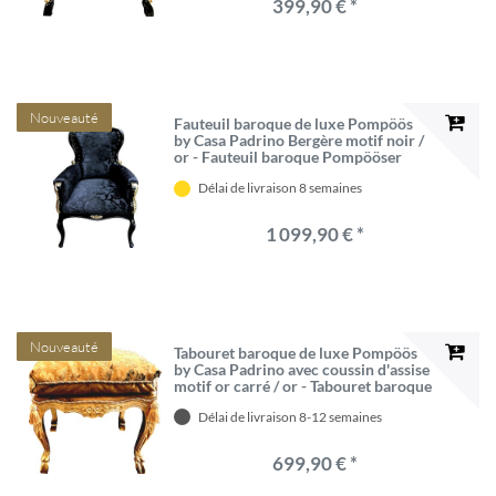
399,90 € *
Nouveauté
Fauteuil baroque de luxe Pompöös
by Casa Padrino Bergère motif noir /
or - Fauteuil baroque Pompööser
conçu par Harald Glööckler
Délai de livraison 8 semaines
1 099,90 € *
Nouveauté
Tabouret baroque de luxe Pompöös
by Casa Padrino avec coussin d'assise
motif or carré / or - Tabouret baroque
Pompööser conçu par Harald
Délai de livraison 8-12 semaines
Glööckler
699,90 € *