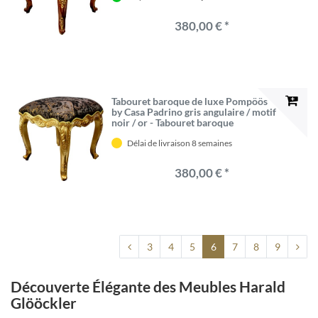
380,00 € *
Tabouret baroque de luxe Pompöös
by Casa Padrino gris angulaire / motif
noir / or - Tabouret baroque
Pompööser conçu par Harald
Délai de livraison 8 semaines
Glööckler
380,00 € *
3
4
5
6
7
8
9
Découverte Élégante des Meubles Harald
Glööckler