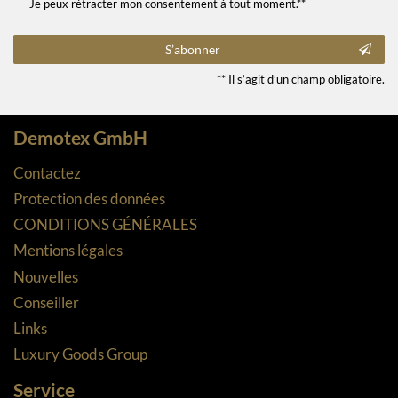
Je peux rétracter mon consentement à tout moment.**
S’abonner
** Il s’agit d’un champ obligatoire.
Demotex GmbH
Contactez
Protection des données
CONDITIONS GÉNÉRALES
Mentions légales
Nouvelles
Conseiller
Links
Luxury Goods Group
Service