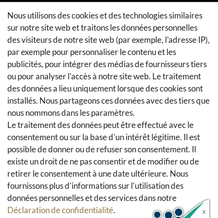
Méthodes de paiement
Nous utilisons des cookies et des technologies similaires
sur notre site web et traitons les données personnelles
Méthodes et coûts de transport
des visiteurs de notre site web (par exemple, l'adresse IP),
Droit de rétractation
par exemple pour personnaliser le contenu et les
Retours
publicités, pour intégrer des médias de fournisseurs tiers
Se rétracter du contrat
ou pour analyser l'accès à notre site web. Le traitement
Panier d'achat
des données a lieu uniquement lorsque des cookies sont
A la caisse
installés. Nous partageons ces données avec des tiers que
nous nommons dans les paramètres.
Aide
Le traitement des données peut être effectué avec le
Social Media
consentement ou sur la base d'un intérêt légitime. Il est
possible de donner ou de refuser son consentement. Il
Facebook
existe un droit de ne pas consentir et de modifier ou de
Instagram
retirer le consentement à une date ultérieure. Nous
Pinterest
fournissons plus d'informations sur l'utilisation des
Youtube
données personnelles et des services dans notre
Houzz
Déclaration de confidentialité
.