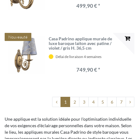
499,90 € *
Nouveauté
Casa Padrino applique murale de
luxe baroque laiton avec patine /
violet / gris H. 36,5 cm
Délai de livraison 4 semaines
749,90 € *
1
2
3
4
5
6
7
Une applique est la solution idéale pour l'optimisation individuelle
de vos exigences d'éclairage personnelles dans votre maison. Selon
le lieu, les appliques murales Casa Padrino de style baroque vous
impressionneront par la lumière directe ou indirecte classique. Les