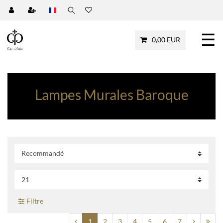
☰
0,00 EUR
Lampes Murales Baroque
Filtre
1
2
3
4
5
6
7