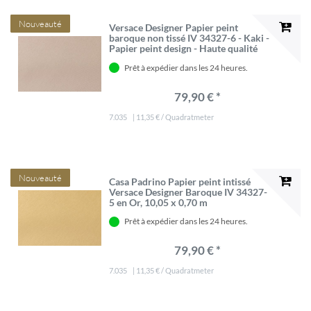
Nouveauté
Versace Designer Papier peint
baroque non tissé IV 34327-6 - Kaki -
Papier peint design - Haute qualité
Prêt à expédier dans les 24 heures.
79,90 € *
7.035
| 11,35 € / Quadratmeter
Nouveauté
Casa Padrino Papier peint intissé
Versace Designer Baroque IV 34327-
5 en Or, 10,05 x 0,70 m
Prêt à expédier dans les 24 heures.
79,90 € *
7.035
| 11,35 € / Quadratmeter