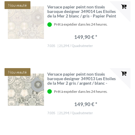
Nouveauté
Versace papier peint non tissés
baroque designer 349014 Les Etoiles
de la Mer 2 blanc / gris - Papier Peint
Design - Haute Qualité
Prêt à expédier dans les 24 heures.
149,90 € *
7.035
| 21,29 € / Quadratmeter
Nouveauté
Versace papier peint non tissés
baroque designer 349013 Les Etoiles
de la Mer 2 gris / argent / blanc -
Papier Peint Design - Haute Qualité
Prêt à expédier dans les 24 heures.
149,90 € *
7.035
| 21,29 € / Quadratmeter