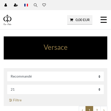
☰
0,00 EUR
Versace
Filtre
1
2