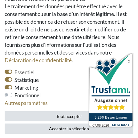
Le traitement des données peut être effectué avec le
Social Media
consentement ou sur la base d'un intérêt légitime. Il est
possible de donner ou de refuser son consentement. Il
Facebook
existe un droit de ne pas consentir et de modifier ou de
Instagram
retirer le consentement à une date ultérieure. Nous
Pinterest
fournissons plus d'informations sur l'utilisation des
Youtube
données personnelles et des services dans notre
Houzz
Déclaration de confidentialité
.
Essentiel
Statistique
Marketing
Fonctionnel
Autres paramètres
* tous les prix incluent la TVA et les frais d'envoi.
Tout accepter
Accepter la sélection