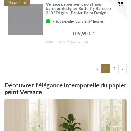
Nouveauté
Versace papier peint non tissés
baroque designer Butterfly Barocco
343274 gris - Papier Peint Design -
Accessoires Décoratifs de Luxe
Prêt à expédier dans les 24 heures.
109,90 € *
7.035
| 15,61 € / Quadratmeter
1
2
Découvrez l'élégance intemporelle du papier
peint Versace