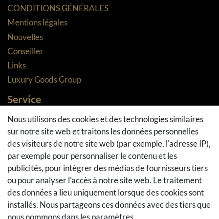
CONDITIONS GÉNÉRALES
Mentions légales
Nouvelles
Conseiller
Links
Luxury Goods Group
Service
Méthodes de paiement
Nous utilisons des cookies et des technologies similaires
sur notre site web et traitons les données personnelles
Méthodes et coûts de transport
des visiteurs de notre site web (par exemple, l'adresse IP),
Droit de rétractation
par exemple pour personnaliser le contenu et les
Retours
publicités, pour intégrer des médias de fournisseurs tiers
Se rétracter du contrat
ou pour analyser l'accès à notre site web. Le traitement
Panier d'achat
des données a lieu uniquement lorsque des cookies sont
A la caisse
installés. Nous partageons ces données avec des tiers que
nous nommons dans les paramètres.
Aide