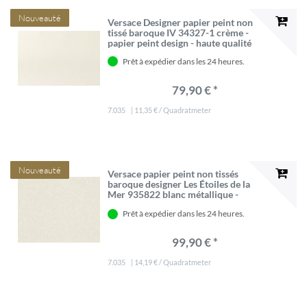
Nouveauté
Versace Designer papier peint non
tissé baroque IV 34327-1 crème -
papier peint design - haute qualité
Prêt à expédier dans les 24 heures.
79,90 € *
7.035
| 11,35 € / Quadratmeter
Nouveauté
Versace papier peint non tissés
baroque designer Les Étoiles de la
Mer 935822 blanc métallique -
Papier Peint Design - Haute Qualité
Prêt à expédier dans les 24 heures.
99,90 € *
7.035
| 14,19 € / Quadratmeter