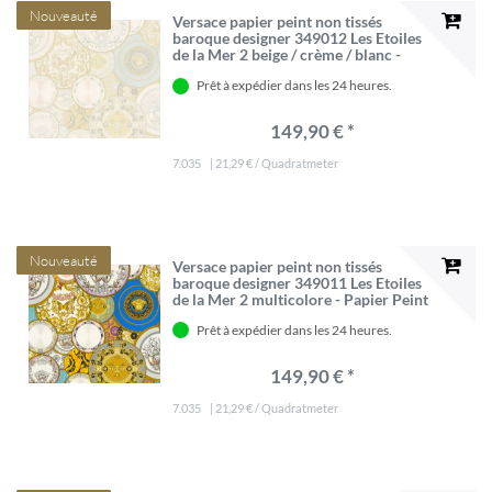
Nouveauté
Versace papier peint non tissés
baroque designer 349012 Les Etoiles
de la Mer 2 beige / crème / blanc -
Papier Peint Design - Haute Qualité
Prêt à expédier dans les 24 heures.
149,90 € *
7.035
| 21,29 € / Quadratmeter
Nouveauté
Versace papier peint non tissés
baroque designer 349011 Les Etoiles
de la Mer 2 multicolore - Papier Peint
Design - Haute Qualité
Prêt à expédier dans les 24 heures.
149,90 € *
7.035
| 21,29 € / Quadratmeter