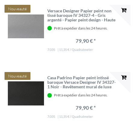
Nouveauté
Versace Designer Papier peint non
tissé baroque IV 34327-4 - Gris
argenté - Papier peint design - Haute
qualité
Prêt à expédier dans les 24 heures.
79,90 € *
7.035
| 11,35 € / Quadratmeter
Nouveauté
Casa Padrino Papier peint intissé
baroque Versace Designer IV 34327-
1 Noir - Revêtement mural de luxe
10,05 x 0,70 m
Prêt à expédier dans les 24 heures.
79,90 € *
7.035
| 11,35 € / Quadratmeter