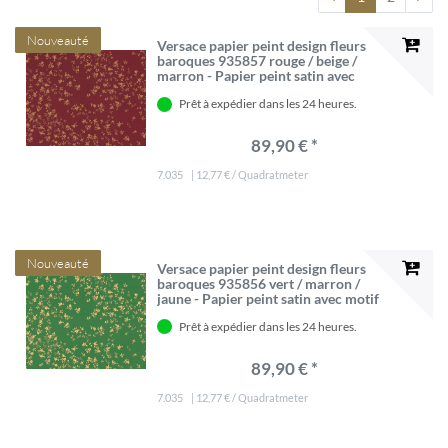
Nouveauté
Versace papier peint design fleurs
baroques 935857 rouge / beige /
marron - Papier peint satin avec
motif élégant - Haute Qualité
Prêt à expédier dans les 24 heures.
89,90 € *
7.035
| 12,77 € / Quadratmeter
Nouveauté
Versace papier peint design fleurs
baroques 935856 vert / marron /
jaune - Papier peint satin avec motif
élégant - Haute Qualité
Prêt à expédier dans les 24 heures.
89,90 € *
7.035
| 12,77 € / Quadratmeter