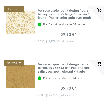
Nouveauté
Versace papier peint design fleurs
baroques 935855 beige / marron /
jaune - Papier peint satin avec motif
élégant - Haute Qualité
Prêt à expédier dans les 24 heures.
89,90 € *
7.035
| 12,77 € / Quadratmeter
Nouveauté
Versace papier peint design fleurs
baroques 935853 or - Papier peint
satin avec motif élégant - Haute
Qualité
Prêt à expédier dans les 24 heures.
89,90 € *
7.035
| 12,77 € / Quadratmeter