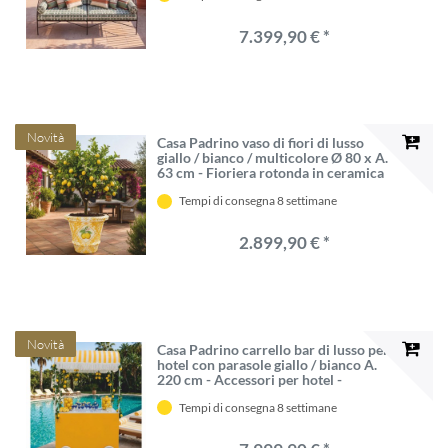
7.399,90 € *
Novità
Casa Padrino vaso di fiori di lusso
giallo / bianco / multicolore Ø 80 x A.
63 cm - Fioriera rotonda in ceramica
- Decorazione per hotel e giardini
Tempi di consegna 8 settimane
2.899,90 € *
Novità
Casa Padrino carrello bar di lusso per
hotel con parasole giallo / bianco A.
220 cm - Accessori per hotel -
Accessori di lusso VPP
Tempi di consegna 8 settimane