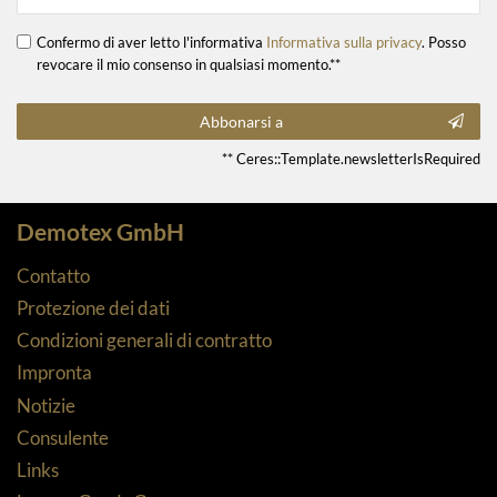
Confermo di aver letto l'informativa
Informativa sulla privacy
. Posso
revocare il mio consenso in qualsiasi momento.**
Abbonarsi a
** Ceres::Template.newsletterIsRequired
Demotex GmbH
Contatto
Protezione dei dati
Condizioni generali di contratto
Impronta
Notizie
Consulente
Links