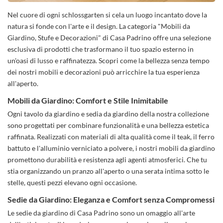
Nel cuore di ogni schlossgarten si cela un luogo incantato dove la
natura si fonde con l'arte e il design. La categoria "Mobili da
Giardino, Stufe e Decorazioni" di Casa Padrino offre una selezione
esclusiva di prodotti che trasformano il tuo spazio esterno in
un'oasi di lusso e raffinatezza. Scopri come la bellezza senza tempo
dei nostri mobili e decorazioni può arricchire la tua esperienza
all'aperto.
Mobili da Giardino: Comfort e Stile Inimitabile
Ogni tavolo da giardino e sedia da giardino della nostra collezione
sono progettati per combinare funzionalità e una bellezza estetica
raffinata. Realizzati con materiali di alta qualità come il teak, il ferro
battuto e l'alluminio verniciato a polvere, i nostri mobili da giardino
promettono durabilità e resistenza agli agenti atmosferici. Che tu
stia organizzando un pranzo all'aperto o una serata intima sotto le
stelle, questi pezzi elevano ogni occasione.
Sedie da Giardino: Eleganza e Comfort senza Compromessi
Le sedie da giardino di Casa Padrino sono un omaggio all'arte