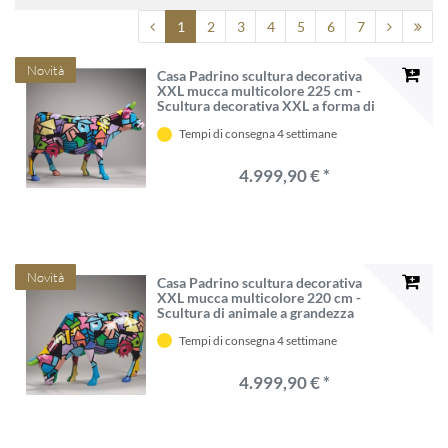
1
2
3
4
5
6
7
Novità
Casa Padrino scultura decorativa
XXL mucca multicolore 225 cm -
Scultura decorativa XXL a forma di
animale - Scultura da giardino a
Tempi di consegna 4 settimane
grandezza naturale
4.999,90 € *
Novità
Casa Padrino scultura decorativa
XXL mucca multicolore 220 cm -
Scultura di animale a grandezza
naturale - Figura da giardino XXL
Tempi di consegna 4 settimane
4.999,90 € *