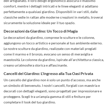
dell'artigianato. Il loro design ergonomico assicura il massimo
comfort, mentre i dettagli intricati e le linee eleganti si adattano
perfettamente a qualsiasi giardino. Disponibili in vari stili, dalle
classiche sedie in rattan alle moderne creazioni in metallo, troverai
sicuramente la soluzione ideale per il tuo spazio.
Decorazioni da Giardino: Un Tocco di Magia
Le decorazioni da giardino, comprese le sculture e le colonne,
aggiungono un tocco artistico e personale al tuo ambiente esterno.
Le nostre sculture da giardino, realizzate con materiali pregiati
come il marmo e il bronzo, evocano un senso di meraviglia e
maestosità. Le colonne da giardino, ispirate all'architettura classica,
creano un'atmosfera storica e affascinante.
Cancelli del Giardino: L'Ingresso alla Tua Oasi Privata
Un cancello del giardino non è solo un punto d'accesso, ma anche
un simbolo di benvenuto. I nostri cancelli, forgiati con maestria e
decorati con dettagli eleganti, sono progettati per impressionare e
proteggere. Scegli tra un'ampia gamma di stili e finiture per
completare il look del tuo giardino.