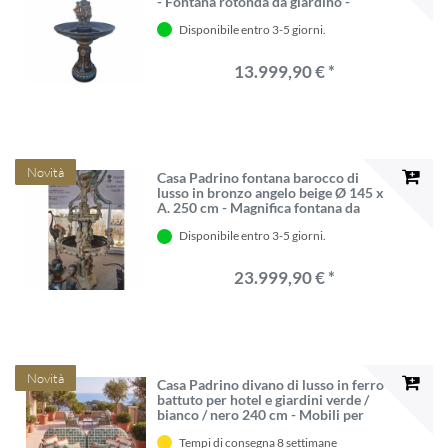
- Fontana rotonda da giardino -
Accessori del giardino
Disponibile entro 3-5 giorni.
13.999,90 € *
Novità
Casa Padrino fontana barocco di
lusso in bronzo angelo beige Ø 145 x
A. 250 cm - Magnifica fontana da
giardino - Fontana decorativa
Disponibile entro 3-5 giorni.
23.999,90 € *
Novità
Casa Padrino divano di lusso in ferro
battuto per hotel e giardini verde /
bianco / nero 240 cm - Mobili per
hotel e giardini
Tempi di consegna 8 settimane