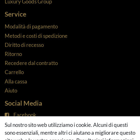
Luxury Goods Group
Service
Modalità di pagamento
Metodi e costi di spedizione
Diritto di recesso
Ritorno
Recedere dal contratto
Carrello
Alla cassa
Aiuto
Social Media
Facebook
Instagram
Sul nostro sito web utilizziamo i cookie. Alcuni di questi
Pinterest
sono essenziali, mentre altri ci aiutano a migliorare questo
Youtube