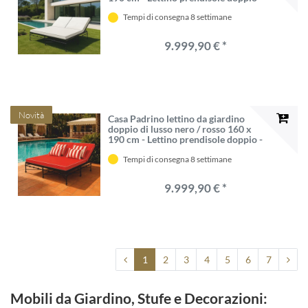
Mobili per Giardino VPP
Tempi di consegna 8 settimane
9.999,90 € *
Novità
Casa Padrino lettino da giardino
doppio di lusso nero / rosso 160 x
190 cm - Lettino prendisole doppio -
Mobili per Giardino VPP
Tempi di consegna 8 settimane
9.999,90 € *
1
2
3
4
5
6
7
Mobili da Giardino, Stufe e Decorazioni: