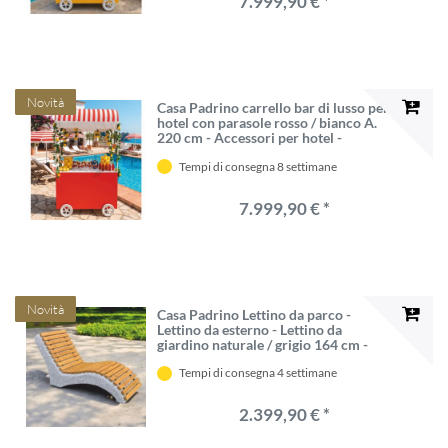
7.999,90 € *
Novità
Casa Padrino carrello bar di lusso per
hotel con parasole rosso / bianco A.
220 cm - Accessori per hotel -
Accessori di lusso VPP
Tempi di consegna 8 settimane
7.999,90 € *
Novità
Casa Padrino Lettino da parco -
Lettino da esterno - Lettino da
giardino naturale / grigio 164 cm -
Mobili da parco - Mobili da esterno
Tempi di consegna 4 settimane
2.399,90 € *