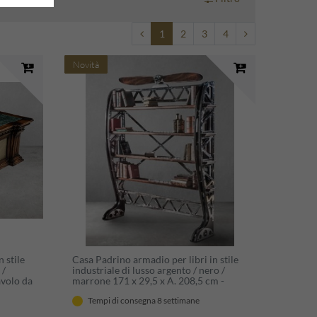
1
2
3
4
Novità
 stile
Casa Padrino armadio per libri in stile
 /
industriale di lusso argento / nero /
avolo da
marrone 171 x 29,5 x A. 208,5 cm -
 da
Armadio in metallo con elica aereo
Tempi di consegna 8 settimane
so
decorativa - Mobile soggiorno stile
industriale