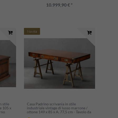
10.999,90 € *
Novità
 stile
Casa Padrino scrivania in stile
e 105 x
industriale vintage di lusso marrone /
orno
ottone 149 x 85 x A. 77,5 cm - Tavolo da
 Mobile
ufficio con 3 cassetti - Mobili da ufficio