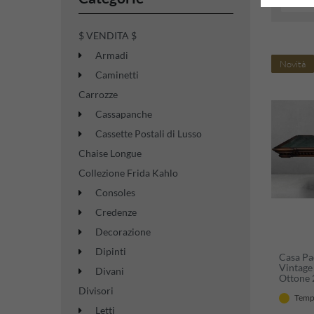
$ VENDITA $
Armadi
Novità
Caminetti
Carrozze
Cassapanche
Cassette Postali di Lusso
Chaise Longue
Collezione Frida Kahlo
Consoles
Credenze
Decorazione
Dipinti
Casa Pad
Vintage
Divani
Ottone 
da Pran
Divisori
Tempi
Sala da 
Letti