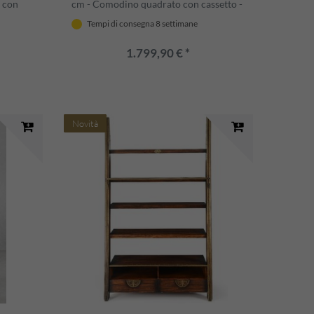
o con
cm - Comodino quadrato con cassetto -
la da
Mobili soggiorno - Mobili camera da
Tempi di consegna 8 settimane
i lusso
letto - Mobili stile vintage di lusso
1.799,90 € *
Novità