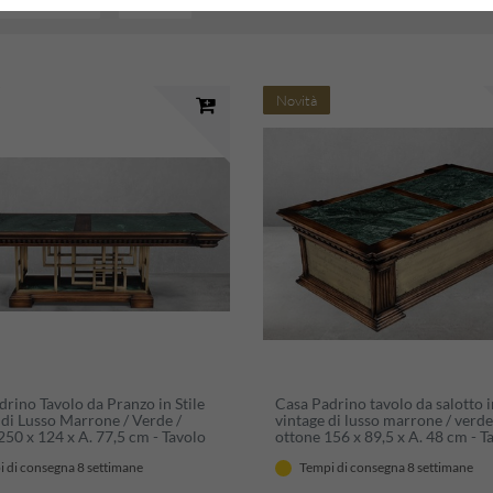
Novità
rino Tavolo da Pranzo in Stile
Casa Padrino tavolo da salotto in
 di Lusso Marrone / Verde /
vintage di lusso marrone / verde
250 x 124 x A. 77,5 cm - Tavolo
ottone 156 x 89,5 x A. 48 cm - T
zo Rettangolare - Mobili per
soggiorno con cassetto - Mobile
 di consegna 8 settimane
Tempi di consegna 8 settimane
Pranzo in Stile Vintage di Lusso
soggiorno in stile vintage di lus