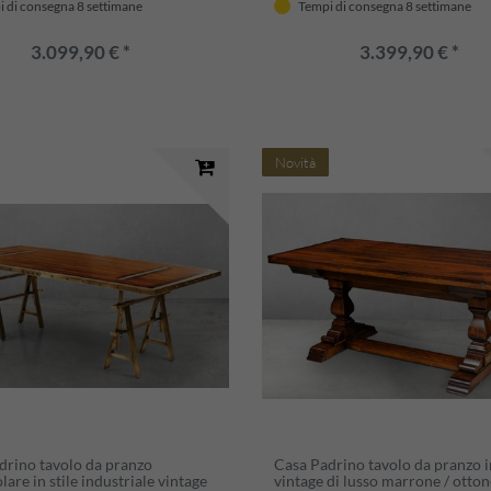
 di consegna 8 settimane
Tempi di consegna 8 settimane
o in stile vintage di lusso
da soggiorno in stile vintage di 
3.099,90 € *
3.399,90 € *
Novità
drino tavolo da pranzo
Casa Padrino tavolo da pranzo in
lare in stile industriale vintage
vintage di lusso marrone / otton