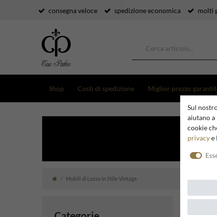
consegna veloce
spedizione economica
molti 
Shop
Costi di spedizione
Miglior prezzo garanti
Sul nostro
aiutano a 
cookie che
privacy
e 
Ess
Mobili di Lusso in Stile Vintage
Categorie