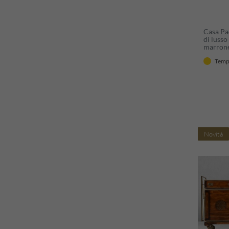
Casa Pad
di lusso
marrone
112 cm -
Tempi
in legno
lusso
Novità