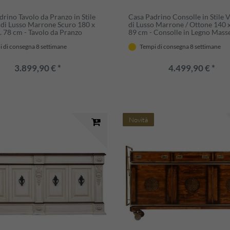
rino Tavolo da Pranzo in Stile
Casa Padrino Consolle in Stile 
 di Lusso Marrone Scuro 180 x
di Lusso Marrone / Ottone 140 x
. 78 cm - Tavolo da Pranzo
89 cm - Consolle in Legno Mass
olare in Legno Massello - Mobili
2 Cassetti - Mobili in Legno Mas
 di consegna 8 settimane
Tempi di consegna 8 settimane
 da Pranzo in Stile Vintage di
Mobili in Stile Vintage di Lusso
3.899,90 € *
4.499,90 € *
Novità