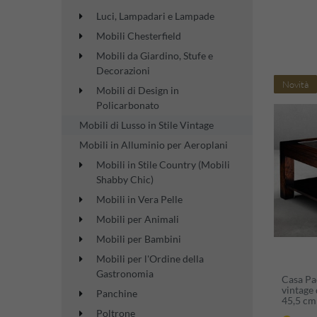
Luci, Lampadari e Lampade
Mobili Chesterfield
Mobili da Giardino, Stufe e
Decorazioni
Novità
Mobili di Design in
Policarbonato
Mobili di Lusso in Stile Vintage
Mobili in Alluminio per Aeroplani
Mobili in Stile Country (Mobili
Shabby Chic)
Mobili in Vera Pelle
Mobili per Animali
Mobili per Bambini
Mobili per l'Ordine della
Gastronomia
Casa Pad
vintage 
Panchine
45,5 cm 
massello
Poltrone