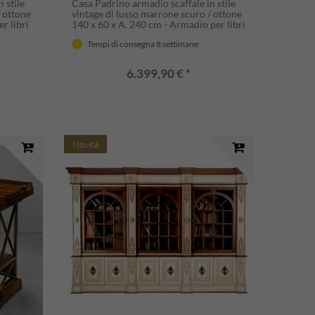
 stile
Casa Padrino armadio scaffale in stile
/ ottone
vintage di lusso marrone scuro / ottone
r libri
140 x 60 x A. 240 cm - Armadio per libri
o -
in legno massello - Mobile ufficio -
Tempi di consegna 8 settimane
Mobile in stile vintage di lusso
6.399,90 € *
Novità