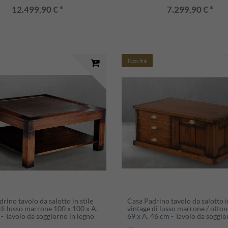
12.499,90 € *
7.299,90 € *
Novità
rino tavolo da salotto in stile
Casa Padrino tavolo da salotto in
di lusso marrone 100 x 100 x A.
vintage di lusso marrone / otton
- Tavolo da soggiorno in legno
69 x A. 46 cm - Tavolo da soggi
 con piano in vetro - Mobile da
rettangolare in legno massello -