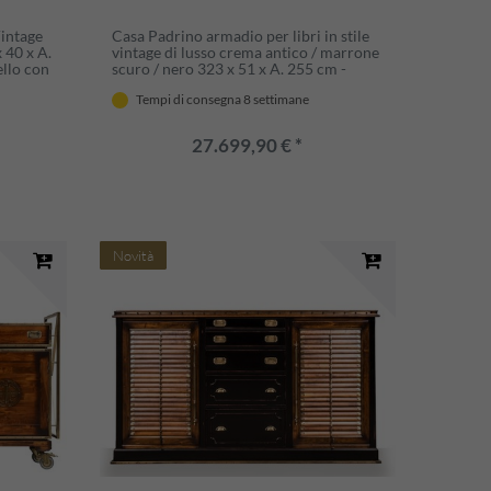
Vintage
Casa Padrino armadio per libri in stile
 40 x A.
vintage di lusso crema antico / marrone
ello con
scuro / nero 323 x 51 x A. 255 cm -
sello -
Mobili in legno massello - Mobili in stile
Tempi di consegna 8 settimane
vintage - Mobili di lusso
27.699,90 € *
Novità