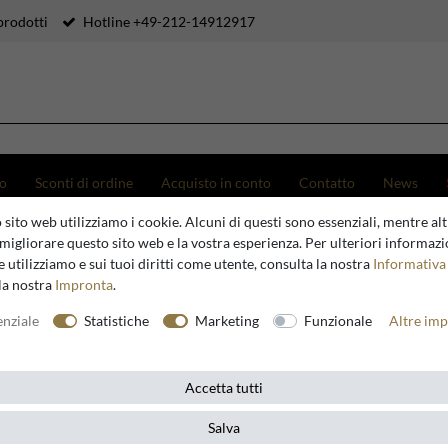
prodotti
Hotline +49-212-14912917
to
Sconti di ordine
Acquisto in conto
Contatto
News
 sito web utilizziamo i cookie. Alcuni di questi sono essenziali, mentre altr
migliorare questo sito web e la vostra esperienza. Per ulteriori informazi
 utilizziamo e sui tuoi diritti come utente, consulta la nostra
Informativa 
Mobili di Lusso in Stile Vintage
la nostra
Impronta
.
enziale
Statistiche
Marketing
Funzionale
Altre imp
Accetta tutti
Salva