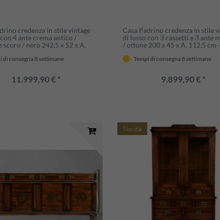
rino credenza in stile vintage
Casa Padrino credenza in stile v
 con 4 ante crema antico /
di lusso con 3 cassetti e 3 ante
 scuro / nero 242,5 x 52 x A.
/ ottone 200 x 45 x A. 112,5 cm 
 Armadio stile vintage - Mobili
Armadio in stile vintage - Mobili
 di consegna 8 settimane
Tempi di consegna 8 settimane
 massello in stile vintage di
legno massello in stile vintage d
11.999,90 € *
9.899,90 € *
Novità