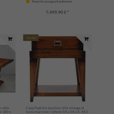
Tempi di consegna 8 settimane
lusso
in stile industriale vintage di lusso
7.499,90 € *
Novità
 stile
Casa Padrino tavolino stile vintage di
e 180 x
lusso marrone / ottone 54 x 54 x A. 64,5