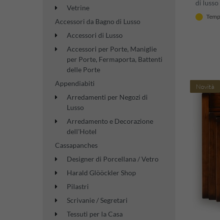
di lusso
Vetrine
A. 75,5 
Tempi
stile in
Accessori da Bagno di Lusso
Accessori di Lusso
Accessori per Porte, Maniglie
per Porte, Fermaporta, Battenti
delle Porte
Appendiabiti
Novità
Arredamenti per Negozi di
Lusso
Arredamento e Decorazione
dell'Hotel
Cassapanches
Designer di Porcellana / Vetro
Harald Glööckler Shop
Pilastri
Scrivanie / Segretari
Tessuti per la Casa