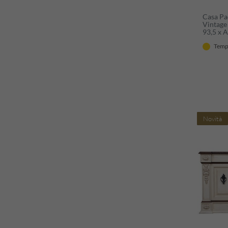
Casa Pad
Vintage
93,5 x A
Rettang
Tempi
per Sala
Lusso
Novità