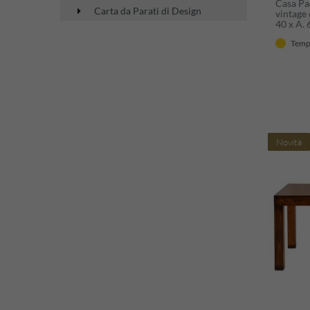
Casa Pad
Carta da Parati di Design
vintage 
40 x A. 
Mobili i
Tempi
vintage 
Novità