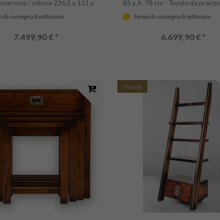
 marrone / ottone 226,5 x 111 x
85 x A. 78 cm - Tavolo da pranz
cm - Mobili per sala da pranzo in
piano pieghevole - Mobili per sa
 di consegna 8 settimane
Tempi di consegna 8 settimane
dustriale vintage di lusso
pranzo - Mobili in stile vintage d
7.499,90 € *
6.699,90 € *
Novità