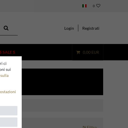
0
Login
Registrati
$ SALE $
0,00 EUR
i ci
oni sui
sulla
ostazioni
Filtro