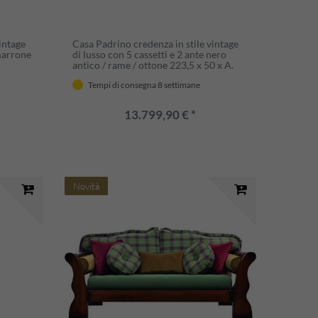
intage
Casa Padrino credenza in stile vintage
 marrone
di lusso con 5 cassetti e 2 ante nero
-
antico / rame / ottone 223,5 x 50 x A.
 in
127 cm - Armadio stile vintage - Mobili
Tempi di consegna 8 settimane
i lusso
in stile vintage di lusso
13.799,90 € *
Novità