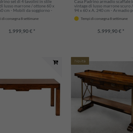
rino set di 4 tavolini in stile
Casa Padrino armadio scaffale in
di lusso marrone / ottone 60 x
vintage di lusso marrone scuro 
60 cm - Mobili da soggiorno -
94 x 60 x A. 240 cm - Armadio pe
n legno massello - Mobili in stile
in legno massello - Mobile uffici
 di consegna 8 settimane
Tempi di consegna 8 settimane
di lusso
Mobile in stile vintage di lusso
1.999,90 € *
5.999,90 € *
Novità