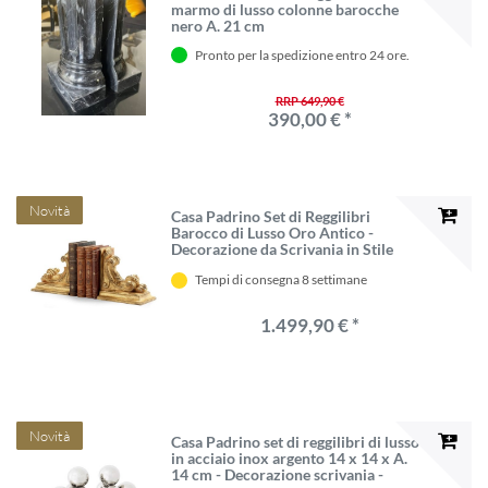
marmo di lusso colonne barocche
nero A. 21 cm
Pronto per la spedizione entro 24 ore.
RRP 649,90 €
390,00 € *
Novità
Casa Padrino Set di Reggilibri
Barocco di Lusso Oro Antico -
Decorazione da Scrivania in Stile
Barocco - Decorazione per Ufficio -
Tempi di consegna 8 settimane
Decorazione per Soggiorno -
Accessori Barocchi - Fatto in Italia
1.499,90 € *
Novità
Casa Padrino set di reggilibri di lusso
in acciaio inox argento 14 x 14 x A.
14 cm - Decorazione scrivania -