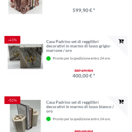
599,90 € *
-43%
Casa Padrino set di reggilibri
decorativi in ​​marmo di lusso grigio-
marrone / oro
Pronto per la spedizione entro 24 ore.
RRP 699,90 €
400,00 € *
-50%
Casa Padrino set di reggilibri
decorativi in ​​marmo di lusso bianco /
oro
Pronto per la spedizione entro 24 ore.
RRP 699,90 €