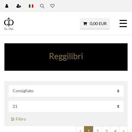
☰
0,00 EUR
Reggilibri
Filtro
1
2
3
4