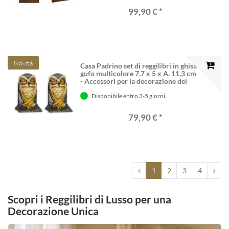
99,90 € *
Novità
Casa Padrino set di reggilibri in ghisa
gufo multicolore 7,7 x 5 x A. 11,3 cm
- Accessori per la decorazione del
soggiorno e della scrivania
Disponibile entro 3-5 giorni.
79,90 € *
1
2
3
4
Scopri i Reggilibri di Lusso per una
Decorazione Unica