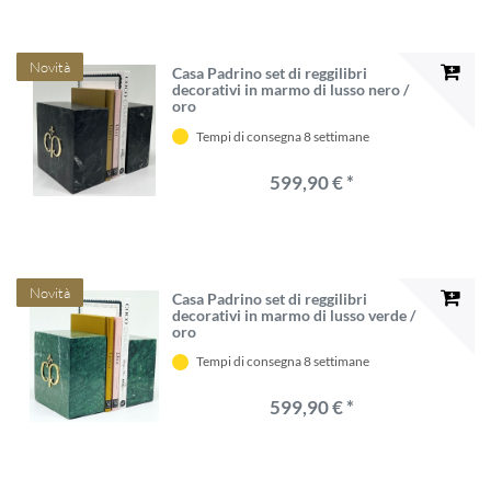
Novità
Casa Padrino set di reggilibri
decorativi in ​​marmo di lusso nero /
oro
Tempi di consegna 8 settimane
599,90 € *
Novità
Casa Padrino set di reggilibri
decorativi in ​​marmo di lusso verde /
oro
Tempi di consegna 8 settimane
599,90 € *