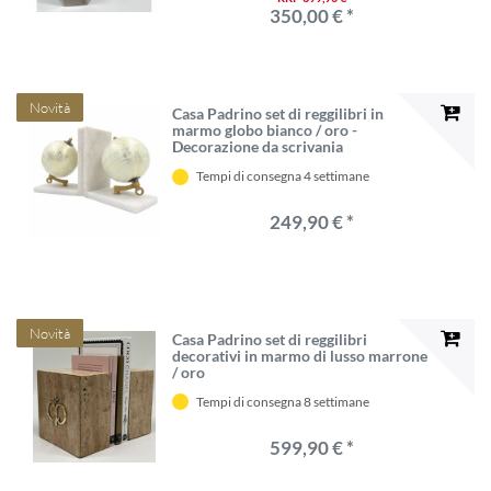
350,00 € *
Novità
Casa Padrino set di reggilibri in
marmo globo bianco / oro -
Decorazione da scrivania
Tempi di consegna 4 settimane
249,90 € *
Novità
Casa Padrino set di reggilibri
decorativi in ​​marmo di lusso marrone
/ oro
Tempi di consegna 8 settimane
599,90 € *