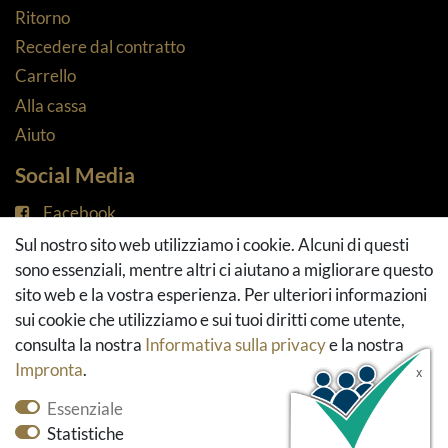
Ritorno
Recedere dal contratto
Carrello
Alla cassa
Aiuto
Social Media
Facebook
Instagram
Sul nostro sito web utilizziamo i cookie. Alcuni di questi
Pinterest
sono essenziali, mentre altri ci aiutano a migliorare questo
Youtube
sito web e la vostra esperienza. Per ulteriori informazioni
Houzz
sui cookie che utilizziamo e sui tuoi diritti come utente,
consulta la nostra
Informativa sulla privacy
e la nostra
Impronta
.
Essenziale
Statistiche