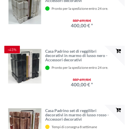
Accessori decorativi
Pronto per la spedizione entro 24 ore.
RRP 699,90 €
400,00 € *
-43%
Casa Padrino set di reggilibri
decorativi in ​​marmo di lusso nero -
Accessori decorativi
Pronto per la spedizione entro 24 ore.
RRP 699,90 €
400,00 € *
Casa Padrino set di reggilibri
decorativi in ​​marmo di lusso rosso -
Accessori decorativi
Tempi di consegna 8 settimane