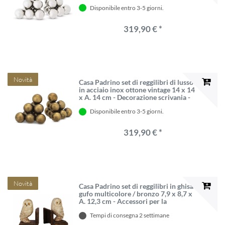
Decorazione soggiorno - Accessori
Disponibile entro 3-5 giorni.
decorativi - Accessori di lusso
319,90 € *
Novità
Casa Padrino set di reggilibri di lusso
in acciaio inox ottone vintage 14 x 14
x A. 14 cm - Decorazione scrivania -
Decorazione soggiorno - Accessori
Disponibile entro 3-5 giorni.
decorativi - Accessori di lusso
319,90 € *
Novità
Casa Padrino set di reggilibri in ghisa
gufo multicolore / bronzo 7,9 x 8,7 x
A. 12,3 cm - Accessori per la
decorazione del soggiorno e della
Tempi di consegna 2 settimane
scrivania