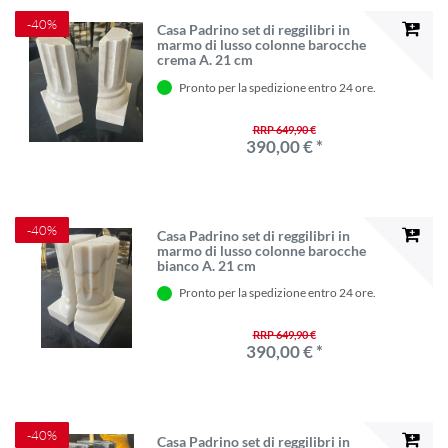
-40%
Casa Padrino set di reggilibri in
marmo di lusso colonne barocche
crema A. 21 cm
Pronto per la spedizione entro 24 ore.
RRP 649,90 €
390,00 € *
-40%
Casa Padrino set di reggilibri in
marmo di lusso colonne barocche
bianco A. 21 cm
Pronto per la spedizione entro 24 ore.
RRP 649,90 €
390,00 € *
-40%
Casa Padrino set di reggilibri in