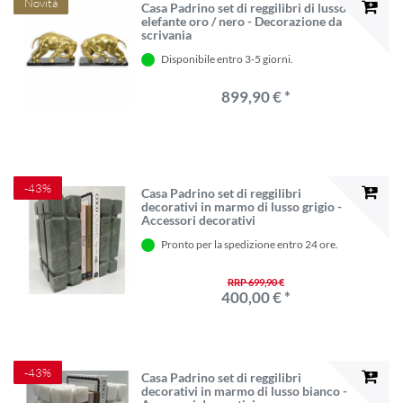
Novità
Casa Padrino set di reggilibri di lusso
elefante oro / nero - Decorazione da
scrivania
Disponibile entro 3-5 giorni.
899,90 € *
-43%
Casa Padrino set di reggilibri
decorativi in ​​marmo di lusso grigio -
Accessori decorativi
Pronto per la spedizione entro 24 ore.
RRP 699,90 €
400,00 € *
-43%
Casa Padrino set di reggilibri
decorativi in ​​marmo di lusso bianco -