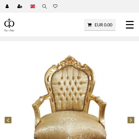
☰
EUR 0.00