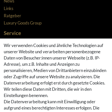
News
Links
Ratgeber
Luxury Goods Group
Service
Zahlungsarten
Wir verwenden Cookies und ähnliche Technologien auf
Versandarten & -kosten
unserer Website und verarbeiten personenbezogene
Widerrufsrecht
Daten von Besucher:innen unserer Webseite (z.B. IP-
Adresse), um z.B. Inhalte und Anzeigen zu
Rückgaberecht
personalisieren, Medien von Drittanbietern einzubinden
Vertrag widerrufen
oder Zugriffe auf unsere Website zu analysieren. Die
Warenkorb
Datenverarbeitung erfolgt erst durch gesetzte Cookies.
Hilfe
Wir teilen diese Daten mit Dritten, die wir in den
Einstellungen benennen.
Social Media
Die Datenverarbeitung kann mit Einwilligung oder
Facebook
aufgrund eines berechtigten Interesses erfolgen. Die