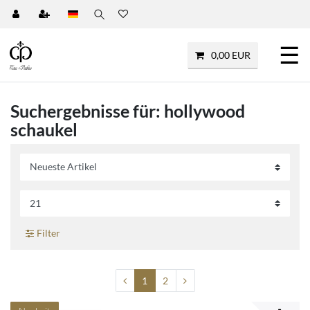
☰
0,00 EUR
Suchergebnisse für: hollywood
schaukel
Filter
1
2