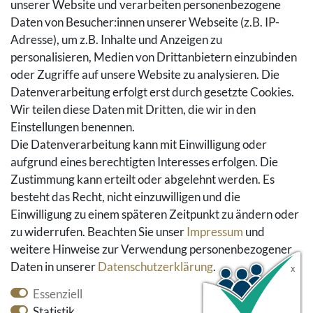
Versandarten & -kosten
unserer Website und verarbeiten personenbezogene
Widerrufsrecht
Daten von Besucher:innen unserer Webseite (z.B. IP-
Adresse), um z.B. Inhalte und Anzeigen zu
Rückgaberecht
personalisieren, Medien von Drittanbietern einzubinden
Vertrag widerrufen
oder Zugriffe auf unsere Website zu analysieren. Die
Warenkorb
Datenverarbeitung erfolgt erst durch gesetzte Cookies.
Hilfe
Wir teilen diese Daten mit Dritten, die wir in den
Einstellungen benennen.
Social Media
Die Datenverarbeitung kann mit Einwilligung oder
Facebook
aufgrund eines berechtigten Interesses erfolgen. Die
Instagram
Zustimmung kann erteilt oder abgelehnt werden. Es
Pinterest
besteht das Recht, nicht einzuwilligen und die
Youtube
Einwilligung zu einem späteren Zeitpunkt zu ändern oder
Houzz
zu widerrufen. Beachten Sie unser
Impressum
und
weitere Hinweise zur Verwendung personenbezogener
Daten in unserer
Daten­schutz­erklärung
.
Essenziell
Statistik