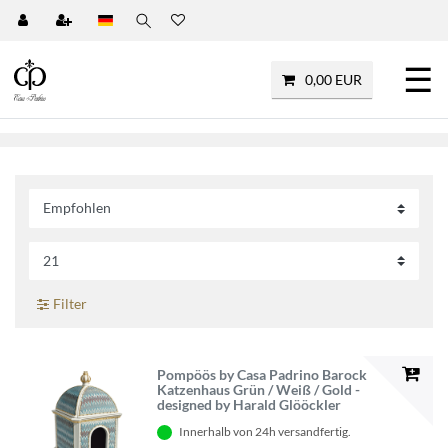
☰
0,00 EUR
Filter
Pompöös by Casa Padrino Barock
Katzenhaus Grün / Weiß / Gold -
designed by Harald Glööckler
Innerhalb von 24h versandfertig.