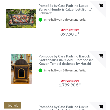
Pompöös by Casa Padrino Luxus
Barock Hunde & Katzenbett Bunt /
Schwarz
Innerhalb von 24h versandfertig.
UVP 1.079,90 €
899,90 € *
Pompöös by Casa Padrino Barock
Katzenhaus Lila / Gold - Pompööser
Katzen Tempel designed by Harald
Glööckler - Pompööse Tiermöbel im
Innerhalb von 24h versandfertig.
Barockstil
UVP 2.099,90 €
1.799,90 € *
Neuheit
Pompöös by Casa Padrino Luxus