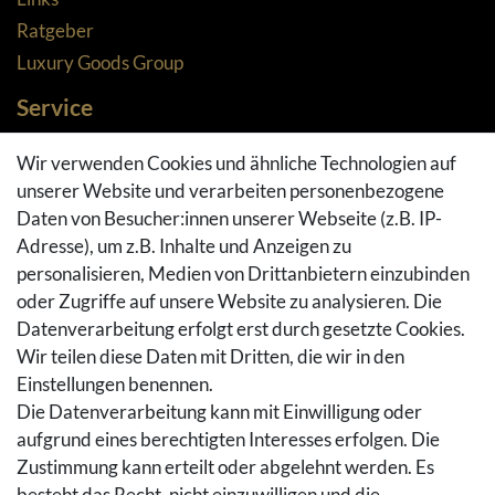
Ratgeber
Luxury Goods Group
Service
Zahlungsarten
Wir verwenden Cookies und ähnliche Technologien auf
Versandarten & -kosten
unserer Website und verarbeiten personenbezogene
Widerrufsrecht
Daten von Besucher:innen unserer Webseite (z.B. IP-
Adresse), um z.B. Inhalte und Anzeigen zu
Rückgaberecht
personalisieren, Medien von Drittanbietern einzubinden
Vertrag widerrufen
oder Zugriffe auf unsere Website zu analysieren. Die
Warenkorb
Datenverarbeitung erfolgt erst durch gesetzte Cookies.
Hilfe
Wir teilen diese Daten mit Dritten, die wir in den
Einstellungen benennen.
Social Media
Die Datenverarbeitung kann mit Einwilligung oder
Facebook
aufgrund eines berechtigten Interesses erfolgen. Die
Instagram
Zustimmung kann erteilt oder abgelehnt werden. Es
Pinterest
besteht das Recht, nicht einzuwilligen und die