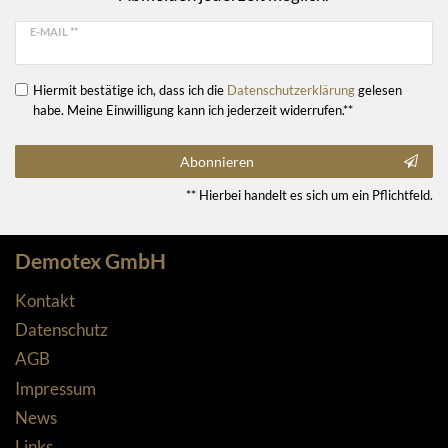
E-MAIL **
Hiermit bestätige ich, dass ich die
Daten­schutz­erklärung
gelesen
habe. Meine Einwilligung kann ich jederzeit widerrufen.**
Abonnieren
** Hierbei handelt es sich um ein Pflichtfeld.
Demotex GmbH
Kontakt
Datenschutz
AGB
Impressum
News
Links