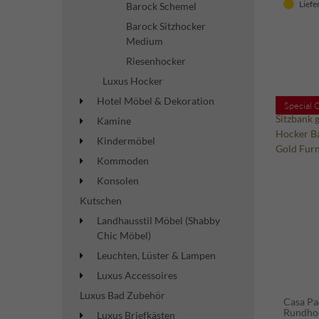
Liefe
Barock Schemel
Barock Sitzhocker
Medium
Riesenhocker
Luxus Hocker
Hotel Möbel & Dekoration
Special 
Kamine
Kindermöbel
Kommoden
Konsolen
Kutschen
Landhausstil Möbel (Shabby
Chic Möbel)
Leuchten, Lüster & Lampen
Luxus Accessoires
Luxus Bad Zubehör
Casa Pa
Rundhoc
Luxus Briefkästen