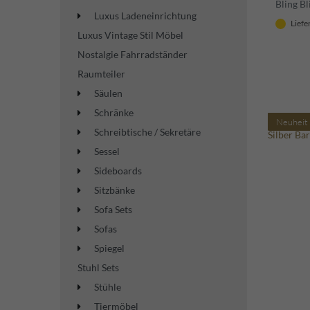
Bling B
107 cm 
Luxus Ladeneinrichtung
Liefe
Edition
Luxus Vintage Stil Möbel
Nostalgie Fahrradständer
Raumteiler
Säulen
Schränke
Neuheit
Schreibtische / Sekretäre
Sessel
Sideboards
Sitzbänke
Sofa Sets
Sofas
Spiegel
Stuhl Sets
Stühle
Tiermöbel