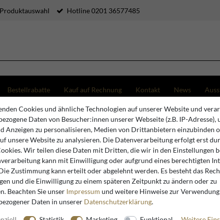
 Produktauswahl
Hotline 0201 36577485
Bestellrabatte
Kauf auf Rechnung
Kontakt
News
Auss
nden Cookies und ähnliche Technologien auf unserer Website und verar
ezogene Daten von Besucher:innen unserer Webseite (z.B. IP-Adresse), 
nd Anzeigen zu personalisieren, Medien von Drittanbietern einzubinden 
Barock Rundhocker
auf unsere Website zu analysieren. Die Datenverarbeitung erfolgt erst du
Cookies. Wir teilen diese Daten mit Dritten, die wir in den Einstellungen 
verarbeitung kann mit Einwilligung oder aufgrund eines berechtigten In
 Die Zustimmung kann erteilt oder abgelehnt werden. Es besteht das Recht
igen und die Einwilligung zu einem späteren Zeitpunkt zu ändern oder zu
n. Beachten Sie unser
Impressum
und weitere Hinweise zur Verwendung
bezogener Daten in unserer
Daten­schutz­erklärung
.
nziell
Statistik
Marketing
Funktional
Weitere Eins