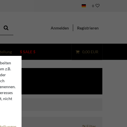
0
Anmelden
Registrieren
tellung
$ SALE $
0,00 EUR
beiten
um z.B.
oder
rch
benennen.
teresses
, nicht
Filter
tellungen