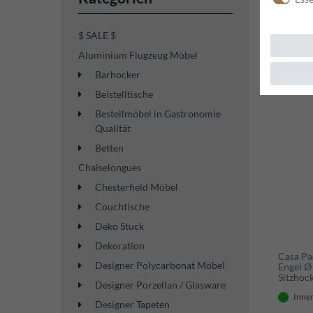
$ SALE $
Aluminium Flugzeug Möbel
Neuheit
Barhocker
Beistelltische
Bestellmöbel in Gastronomie
Qualität
Betten
Chaiselongues
Chesterfield Möbel
Couchtische
Deko Stuck
Dekoration
Casa Pa
Designer Polycarbonat Möbel
Engel Ø
Sitzhock
Designer Porzellan / Glasware
Möbel
Inner
Designer Tapeten