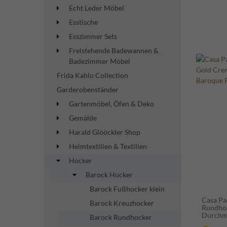
Echt Leder Möbel
Esstische
Esszimmer Sets
Freistehende Badewannen &
Badezimmer Möbel
Frida Kahlo Collection
Garderobenständer
Gartenmöbel, Öfen & Deko
Gemälde
Harald Glööckler Shop
Heimtextilien & Textilien
Hocker
Barock Hocker
Barock Fußhocker klein
Casa Pa
Barock Kreuzhocker
Rundho
Durchme
Barock Rundhocker
Möbel -