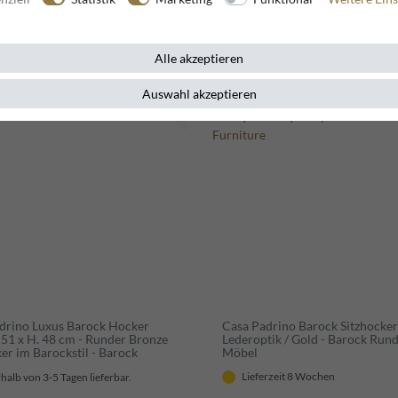
Alle akzeptieren
Neuheit
Auswahl akzeptieren
drino Luxus Barock Hocker
Casa Padrino Barock Sitzhocke
 51 x H. 48 cm - Runder Bronze
Lederoptik / Gold - Barock Run
er im Barockstil - Barock
Möbel
Lieferzeit 8 Wochen
halb von 3-5 Tagen lieferbar.