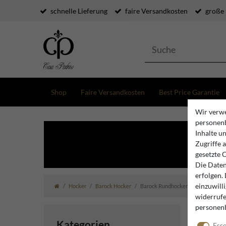
schnelle Lieferung
faire Versandkosten
große
Shop
Faire Versandkosten
Best Price Garantie
Wir verwe
personenb
Inhalte u
Zugriffe 
gesetzte 
Die Daten
erfolgen.
einzuwill
Hocker
Barock Hocker
Barock Rundhocker
widerrufe
personen
Kategorien
Esse