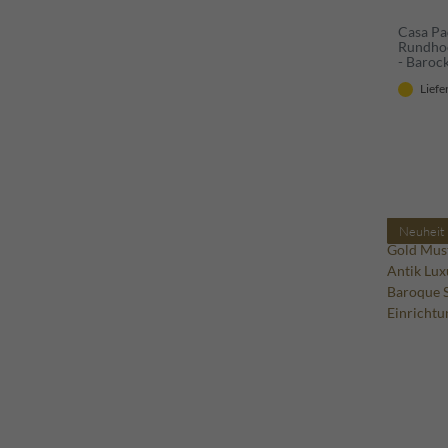
Casa Pa
Rundhoc
- Baroc
Liefe
Neuheit