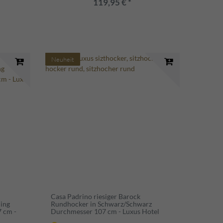
119,95 € *
Neuheit
Casa Padrino riesiger Barock
ling
Rundhocker in Schwarz/Schwarz
7 cm -
Durchmesser 107 cm - Luxus Hotel
tion
Möbel - Limited Edition