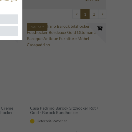
1
2
Neuheit
r Creme
Casa Padrino Barock Sitzhocker Rot /
dhocker
Gold - Barock Rundhocker
Lieferzeit 8 Wochen