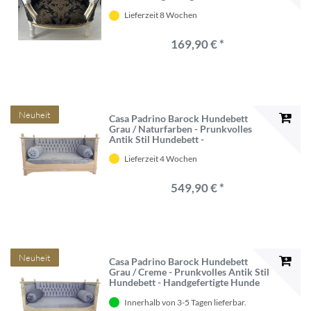
Katzen Sofa im Barockstil - Barock
Lieferzeit 8 Wochen
Hunde & Katzen Möbel - Barock
Tiermöbel
169,90 € *
Neuheit
Casa Padrino Barock Hundebett
Grau / Naturfarben - Prunkvolles
Antik Stil Hundebett -
Handgefertigte Hunde Möbel im
Lieferzeit 4 Wochen
Barockstil - Barock Tiermöbel - Antik
Stil Tiermöbel
549,90 € *
Neuheit
Casa Padrino Barock Hundebett
Grau / Creme - Prunkvolles Antik Stil
Hundebett - Handgefertigte Hunde
Möbel im Barockstil - Barock
Innerhalb von 3-5 Tagen lieferbar.
Tiermöbel - Antik Stil Tiermöbel