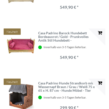
549,90 € *
Neuheit
Casa Padrino Barock Hundebett
Bordeauxrot / Gold - Prunkvolles
Antik Stil Hundebett -
Handgefertigte Hunde Möbel im
Innerhalb von 3-5 Tagen lieferbar.
Barockstil - Barock Tiermöbel - Antik
Stil Tiermöbel
549,90 € *
Neuheit
Casa Padrino Hunde Strandkorb mit
Wassernapf Braun / Grau / Weiß 75 x
65 x H. 87 cm - Hunde Möbel - Tier
Möbel - Garten Möbel - Outdoor
Innerhalb von 3-5 Tagen lieferbar.
Möbel
299,90 € *