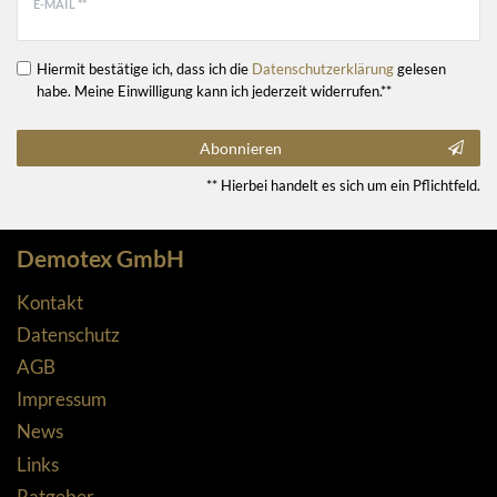
E-MAIL **
Hiermit bestätige ich, dass ich die
Daten­schutz­erklärung
gelesen
habe. Meine Einwilligung kann ich jederzeit widerrufen.**
Abonnieren
** Hierbei handelt es sich um ein Pflichtfeld.
Demotex GmbH
Kontakt
Datenschutz
AGB
Impressum
News
Links
Ratgeber