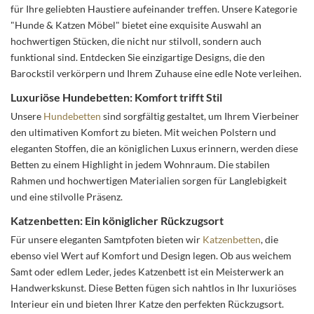
für Ihre geliebten Haustiere aufeinander treffen. Unsere Kategorie
"Hunde & Katzen Möbel" bietet eine exquisite Auswahl an
hochwertigen Stücken, die nicht nur stilvoll, sondern auch
funktional sind. Entdecken Sie einzigartige Designs, die den
Barockstil verkörpern und Ihrem Zuhause eine edle Note verleihen.
Luxuriöse Hundebetten: Komfort trifft Stil
Unsere
Hundebetten
sind sorgfältig gestaltet, um Ihrem Vierbeiner
den ultimativen Komfort zu bieten. Mit weichen Polstern und
eleganten Stoffen, die an königlichen Luxus erinnern, werden diese
Betten zu einem Highlight in jedem Wohnraum. Die stabilen
Rahmen und hochwertigen Materialien sorgen für Langlebigkeit
und eine stilvolle Präsenz.
Katzenbetten: Ein königlicher Rückzugsort
Für unsere eleganten Samtpfoten bieten wir
Katzenbetten
, die
ebenso viel Wert auf Komfort und Design legen. Ob aus weichem
Samt oder edlem Leder, jedes Katzenbett ist ein Meisterwerk an
Handwerkskunst. Diese Betten fügen sich nahtlos in Ihr luxuriöses
Interieur ein und bieten Ihrer Katze den perfekten Rückzugsort.