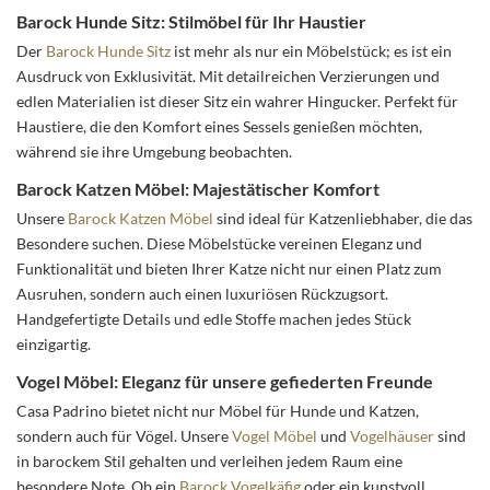
Barock Hunde Sitz: Stilmöbel für Ihr Haustier
Der
Barock Hunde Sitz
ist mehr als nur ein Möbelstück; es ist ein
Ausdruck von Exklusivität. Mit detailreichen Verzierungen und
edlen Materialien ist dieser Sitz ein wahrer Hingucker. Perfekt für
Haustiere, die den Komfort eines Sessels genießen möchten,
während sie ihre Umgebung beobachten.
Barock Katzen Möbel: Majestätischer Komfort
Unsere
Barock Katzen Möbel
sind ideal für Katzenliebhaber, die das
Besondere suchen. Diese Möbelstücke vereinen Eleganz und
Funktionalität und bieten Ihrer Katze nicht nur einen Platz zum
Ausruhen, sondern auch einen luxuriösen Rückzugsort.
Handgefertigte Details und edle Stoffe machen jedes Stück
einzigartig.
Vogel Möbel: Eleganz für unsere gefiederten Freunde
Casa Padrino bietet nicht nur Möbel für Hunde und Katzen,
sondern auch für Vögel. Unsere
Vogel Möbel
und
Vogelhäuser
sind
in barockem Stil gehalten und verleihen jedem Raum eine
besondere Note. Ob ein
Barock Vogelkäfig
oder ein kunstvoll