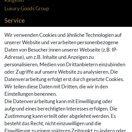
Luxury Goods Group
Service
Zahlungsarten
Wir verwenden Cookies und ähnliche Technologien auf
Versandarten & -kosten
unserer Website und verarbeiten personenbezogene
Widerrufsrecht
Daten von Besucher:innen unserer Webseite (z.B. IP-
Adresse), um z.B. Inhalte und Anzeigen zu
Rückgaberecht
personalisieren, Medien von Drittanbietern einzubinden
Vertrag widerrufen
oder Zugriffe auf unsere Website zu analysieren. Die
Warenkorb
Datenverarbeitung erfolgt erst durch gesetzte Cookies.
Hilfe
Wir teilen diese Daten mit Dritten, die wir in den
Einstellungen benennen.
Social Media
Die Datenverarbeitung kann mit Einwilligung oder
Facebook
aufgrund eines berechtigten Interesses erfolgen. Die
Instagram
Zustimmung kann erteilt oder abgelehnt werden. Es
Pinterest
besteht das Recht, nicht einzuwilligen und die
Youtube
Einwilligung zu einem späteren Zeitpunkt zu ändern oder