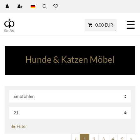
☰
0,00 EUR
Hunde & Katzen Möbel
Filter
1
2
3
4
5