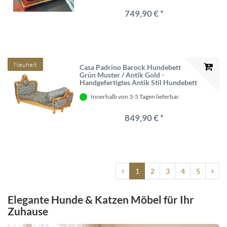
749,90 € *
Neuheit
Casa Padrino Barock Hundebett
Grün Muster / Antik Gold -
Handgefertigtes Antik Stil Hundebett
- Prunkvolle Hunde Möbel im
Innerhalb von 3-5 Tagen lieferbar.
Barockstil - Antik Stil Tiermöbel -
Barock Tiermöbel
849,90 € *
1
2
3
4
5
Elegante Hunde & Katzen Möbel für Ihr
Zuhause