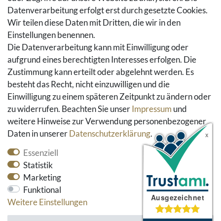
Warenkorb
Datenverarbeitung erfolgt erst durch gesetzte Cookies.
Hilfe
Wir teilen diese Daten mit Dritten, die wir in den
Einstellungen benennen.
Social Media
Die Datenverarbeitung kann mit Einwilligung oder
Facebook
aufgrund eines berechtigten Interesses erfolgen. Die
Instagram
Zustimmung kann erteilt oder abgelehnt werden. Es
Pinterest
besteht das Recht, nicht einzuwilligen und die
Youtube
Einwilligung zu einem späteren Zeitpunkt zu ändern oder
Houzz
zu widerrufen. Beachten Sie unser
Impressum
und
weitere Hinweise zur Verwendung personenbezogener
Daten in unserer
Daten­schutz­erklärung
.
Essenziell
Statistik
Marketing
Funktional
* alle Preise inkl. gesetzlicher Mehrwertsteuer und
Weitere Einstellungen
zzgl. Versandkosten