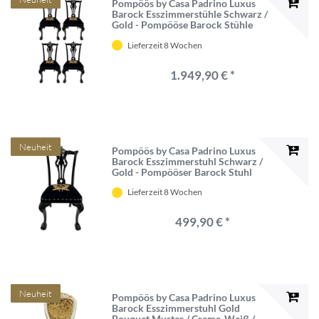
Pompöös by Casa Padrino Luxus
Barock Esszimmerstühle Schwarz /
Gold - Pompööse Barock Stühle
designed by Harald Glööckler - 4
Lieferzeit 8 Wochen
Esszimmerstühle - Barock Esszimmer
Möbel
1.949,90 € *
Neuheit
Pompöös by Casa Padrino Luxus
Barock Esszimmerstuhl Schwarz /
Gold - Pompööser Barock Stuhl
designed by Harald Glööckler -
Lieferzeit 8 Wochen
Barock Esszimmer Möbel
499,90 € *
Neuheit
Pompöös by Casa Padrino Luxus
Barock Esszimmerstuhl Gold
Bouquet Muster / Creme-Weiß /