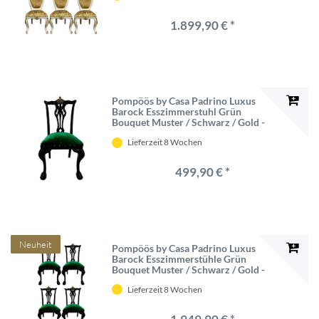
Esszimmerstühle - Barock Esszimmer
Möbel
1.899,90 € *
Pompöös by Casa Padrino Luxus
Barock Esszimmerstuhl Grün
Bouquet Muster / Schwarz / Gold -
Pompööser Barock Stuhl designed by
Lieferzeit 8 Wochen
Harald Glööckler - Barock
Esszimmer Möbel
499,90 € *
Neuheit
Pompöös by Casa Padrino Luxus
Barock Esszimmerstühle Grün
Bouquet Muster / Schwarz / Gold -
Pompööse Barock Stühle designed by
Lieferzeit 8 Wochen
Harald Glööckler - 4
Esszimmerstühle - Barock Esszimmer
Möbel