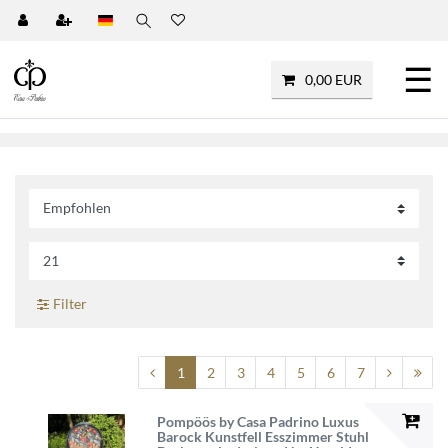
☰
0,00 EUR
Filter
1
2
3
4
5
6
7
Pompöös by Casa Padrino Luxus
Barock Kunstfell Esszimmer Stuhl