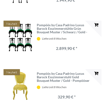
1.949,90 € *
Neuheit
Pompöös by Casa Padrino Luxus
Barock Esszimmerstühle Grün
Bouquet Muster / Schwarz / Gold -
Pompööse Barock Stühle designed by
Lieferzeit 8 Wochen
Harald Glööckler - 6
Esszimmerstühle - Barock Esszimmer
Möbel
2.899,90 € *
Neuheit
Pompöös by Casa Padrino Luxus
Barock Esszimmerstuhl Gold
Bouquet Muster / Gold - Pompööser
Barock Stuhl designed by Harald
Lieferzeit 8 Wochen
Glööckler - Barock Esszimmer Möbel
329,90 € *