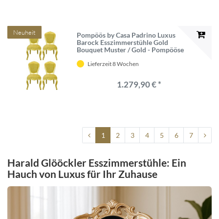
Neuheit
Pompöös by Casa Padrino Luxus
Barock Esszimmerstühle Gold
Bouquet Muster / Gold - Pompööse
Barock Stühle designed by Harald
Lieferzeit 8 Wochen
Glööckler - 4 Esszimmerstühle -
Barock Esszimmer Möbel
1.279,90 € *
1
2
3
4
5
6
7
Harald Glööckler Esszimmerstühle: Ein
Hauch von Luxus für Ihr Zuhause