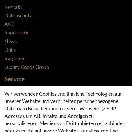
Kontakt
Datenschutz
AGB
Impressum
News
Links
Ratgeber
Luxury Goods Group
Service
Zahlungsarten
Wir verwenden Cookies und ähnliche Technologien auf
Versandarten & -kosten
unserer Website und verarbeiten personenbezogene
Widerrufsrecht
Daten von Besucher:innen unserer Webseite (z.B. IP-
Adresse), um z.B. Inhalte und Anzeigen zu
Rückgaberecht
personalisieren, Medien von Drittanbietern einzubinden
Vertrag widerrufen
oder Zugriffe auf unsere Website zu analysieren. Die