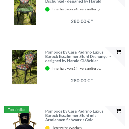
Dschungel - designed by Harald
Glööckler
Innerhalb von 24h versandfertig.
280,00 € *
Pompöös by Casa Padrino Luxus
Barock Esszimmer Stuhl Dschungel -
designed by Harald Glööckler
Innerhalb von 24h versandfertig.
280,00 € *
Top-Artikel
Pompöös by Casa Padrino Luxus
Barock Esszimmer Stuhl mit
Armlehnen Schwarz / Gold -
Pompööser Barock Stuhl designed by
Lieferzeit 8 Wochen
Harald Glööckler - Pompööse Barock