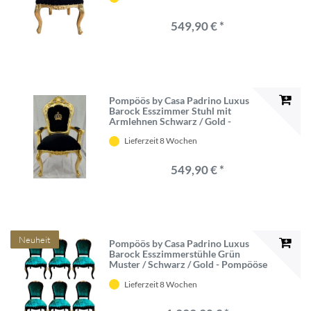
Esszimmer Möbel
549,90 € *
Pompöös by Casa Padrino Luxus
Barock Esszimmer Stuhl mit
Armlehnen Schwarz / Gold -
Pompööser Barock Stuhl designed by
Lieferzeit 8 Wochen
Harald Glööckler - Barock
Esszimmer Möbel
549,90 € *
Neuheit
Pompöös by Casa Padrino Luxus
Barock Esszimmerstühle Grün
Muster / Schwarz / Gold - Pompööse
Barock Stühle designed by Harald
Lieferzeit 8 Wochen
Glööckler - 6 Esszimmerstühle -
Barock Esszimmer Möbel