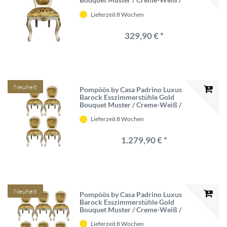
Gold - Pompööser Barock Stuhl
Lieferzeit 8 Wochen
designed by Harald Glööckler -
Barock Esszimmer Möbel
329,90 € *
Neuheit
Pompöös by Casa Padrino Luxus
Barock Esszimmerstühle Gold
Bouquet Muster / Creme-Weiß /
Gold - Pompööse Barock Stühle
Lieferzeit 8 Wochen
designed by Harald Glööckler - 4
Esszimmerstühle - Barock Esszimmer
Möbel
1.279,90 € *
Neuheit
Pompöös by Casa Padrino Luxus
Barock Esszimmerstühle Gold
Bouquet Muster / Creme-Weiß /
Gold - Pompööse Barock Stühle
Lieferzeit 8 Wochen
designed by Harald Glööckler - 6